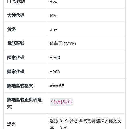
FIPS代碼
462
大陸代碼
MV
貨幣
.mv
電話區號
盧菲亞 (MVR)
國家代碼
+960
國家代碼
+960
郵遞區號格式
#####
郵遞區號正則表達
^(\d{5})$
式
簽證 (dv), 請提供您需要翻譯的英文文
語言
本。 (en)