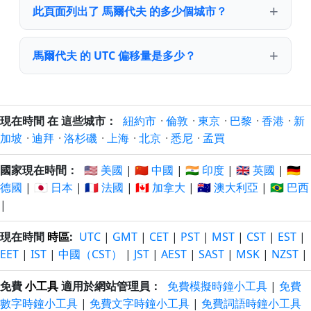
此頁面列出了 馬爾代夫 的多少個城市？
馬爾代夫 的 UTC 偏移量是多少？
現在時間 在 這些城市：
紐約市
·
倫敦
·
東京
·
巴黎
·
香港
·
新
加坡
·
迪拜
·
洛杉磯
·
上海
·
北京
·
悉尼
·
孟買
國家現在時間：
🇺🇸 美國
|
🇨🇳 中國
|
🇮🇳 印度
|
🇬🇧 英國
|
🇩🇪
德國
|
🇯🇵 日本
|
🇫🇷 法國
|
🇨🇦 加拿大
|
🇦🇺 澳大利亞
|
🇧🇷 巴西
|
現在時間
時區
:
UTC
|
GMT
|
CET
|
PST
|
MST
|
CST
|
EST
|
EET
|
IST
|
中國（CST）
|
JST
|
AEST
|
SAST
|
MSK
|
NZST
|
免費
小工具
適用於網站管理員：
免費模擬時鐘小工具
|
免費
數字時鐘小工具
|
免費文字時鐘小工具
|
免費詞語時鐘小工具