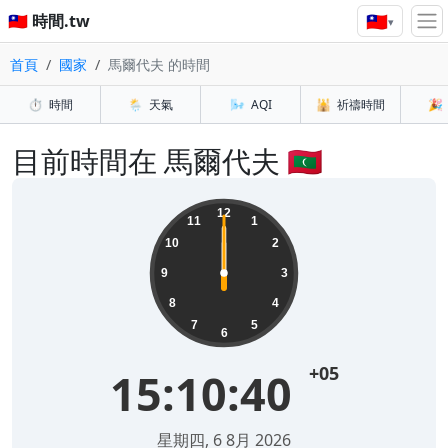
🇹🇼
🇹🇼 時間.tw
▾
首頁
國家
馬爾代夫 的時間
⏱️
時間
🌦️
天氣
🌬️
AQI
🕌
祈禱時間
🎉
目前時間在 馬爾代夫 🇲🇻
12
11
1
10
2
9
3
8
4
7
5
6
+05
15:10:40
星期四, 6 8月 2026