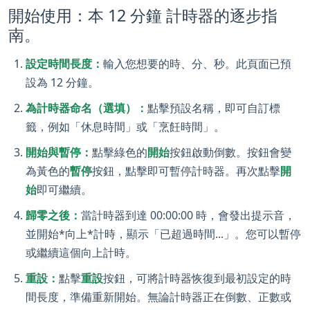
開始使用：本 12 分鐘 計時器的逐步指
南。
設定時間長度：
輸入您想要的時、分、秒。此頁面已預
設為 12 分鐘。
為計時器命名（選填）：
點擊預設名稱，即可自訂標
籤，例如「休息時間」或「烹飪時間」。
開始與暫停：
點擊綠色的
開始
按鈕啟動倒數。按鈕會變
為黃色的
暫停
按鈕，點擊即可暫停計時器。再次點擊
開
始
即可繼續。
歸零之後：
當計時器到達 00:00:00 時，會發出提示音，
並開始*向上*計時，顯示「已超過時間...」。您可以暫停
或繼續這個向上計時。
重設：
點擊
重設
按鈕，可將計時器恢復到最初設定的時
間長度，準備重新開始。無論計時器正在倒數、正數或