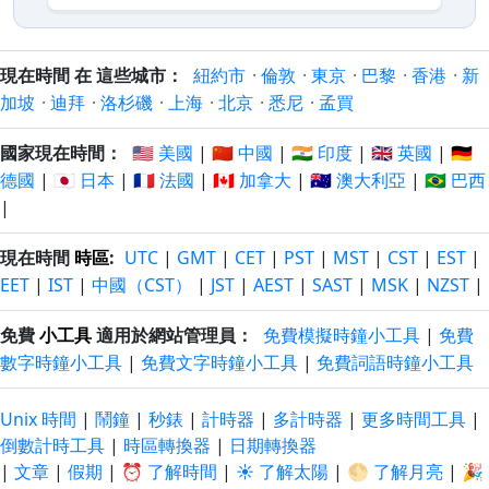
現在時間 在 這些城市：
紐約市
·
倫敦
·
東京
·
巴黎
·
香港
·
新
加坡
·
迪拜
·
洛杉磯
·
上海
·
北京
·
悉尼
·
孟買
國家現在時間：
🇺🇸 美國
|
🇨🇳 中國
|
🇮🇳 印度
|
🇬🇧 英國
|
🇩🇪
德國
|
🇯🇵 日本
|
🇫🇷 法國
|
🇨🇦 加拿大
|
🇦🇺 澳大利亞
|
🇧🇷 巴西
|
現在時間
時區
:
UTC
|
GMT
|
CET
|
PST
|
MST
|
CST
|
EST
|
EET
|
IST
|
中國（CST）
|
JST
|
AEST
|
SAST
|
MSK
|
NZST
|
免費
小工具
適用於網站管理員：
免費模擬時鐘小工具
|
免費
數字時鐘小工具
|
免費文字時鐘小工具
|
免費詞語時鐘小工具
Unix 時間
|
鬧鐘
|
秒錶
|
計時器
|
多計時器
|
更多時間工具
|
倒數計時工具
|
時區轉換器
|
日期轉換器
|
文章
|
假期
|
⏰ 了解時間
|
☀️ 了解太陽
|
🌕 了解月亮
|
🎉