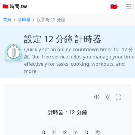
🇹🇼
🇹🇼 時間.tw
▾
首頁
計時器
設置為 12 分鐘
設定 12 分鐘 計時器
⏲️
Quickly set an online countdown timer for 12 分
鐘. Our free service helps you manage your time
effectively for tasks, cooking, workouts, and
more.
h
m
秒