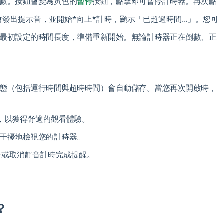
數。按鈕會變為黃色的
暫停
按鈕，點擊即可暫停計時器。再次點
 時，會發出提示音，並開始*向上*計時，顯示「已超過時間...」
最初設定的時間長度，準備重新開始。無論計時器正在倒數、正
態（包括運行時間與超時時間）會自動儲存。當您再次開啟時，
，以獲得舒適的觀看體驗。
干擾地檢視您的計時器。
來靜音或取消靜音計時完成提醒。
？