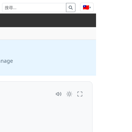
🇹🇼
▾
manage