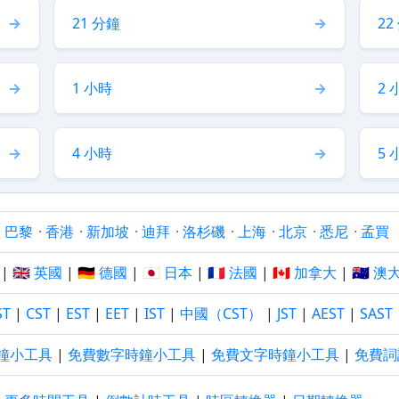
21 分鐘
22
1 小時
2 
4 小時
5 
·
巴黎
·
香港
·
新加坡
·
迪拜
·
洛杉磯
·
上海
·
北京
·
悉尼
·
孟買
|
🇬🇧 英國
|
🇩🇪 德國
|
🇯🇵 日本
|
🇫🇷 法國
|
🇨🇦 加拿大
|
🇦🇺 
ST
|
CST
|
EST
|
EET
|
IST
|
中國（CST）
|
JST
|
AEST
|
SAST
鐘小工具
|
免費數字時鐘小工具
|
免費文字時鐘小工具
|
免費詞