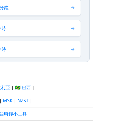
 分鐘
小時
小時
澳大利亞
|
🇧🇷 巴西
|
|
MSK
|
NZST
|
語時鐘小工具