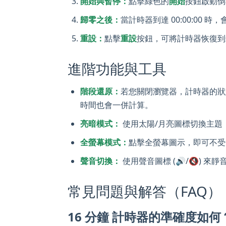
開始與暫停：
點擊綠色的
開始
按鈕啟動倒
歸零之後：
當計時器到達 00:00:00
重設：
點擊
重設
按鈕，可將計時器恢復到
進階功能與工具
階段還原：
若您關閉瀏覽器，計時器的狀
時間也會一併計算。
亮暗模式：
使用太陽/月亮圖標切換主題
全螢幕模式：
點擊全螢幕圖示，即可不受
聲音切換：
使用聲音圖標 (🔊/🔇) 
常見問題與解答（FAQ）
16 分鐘 計時器的準確度如何