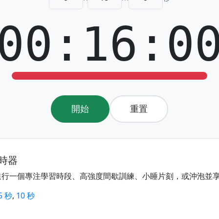
00:16:0
開始
重置
計時器
進行一個專注學習時段、高強度間歇訓練、小睡片刻，或沖泡並
5 秒
,
10 秒