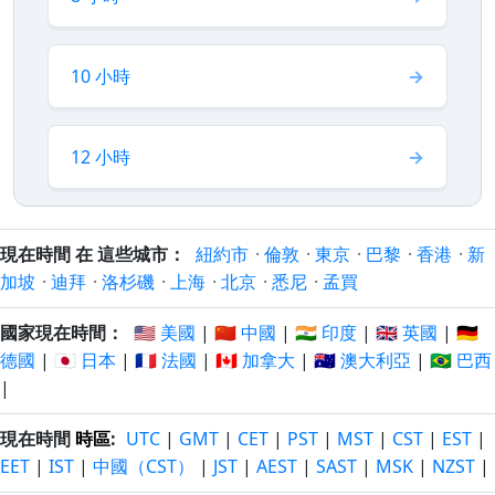
10 小時
12 小時
現在時間 在 這些城市：
紐約市
·
倫敦
·
東京
·
巴黎
·
香港
·
新
加坡
·
迪拜
·
洛杉磯
·
上海
·
北京
·
悉尼
·
孟買
國家現在時間：
🇺🇸 美國
|
🇨🇳 中國
|
🇮🇳 印度
|
🇬🇧 英國
|
🇩🇪
德國
|
🇯🇵 日本
|
🇫🇷 法國
|
🇨🇦 加拿大
|
🇦🇺 澳大利亞
|
🇧🇷 巴西
|
現在時間
時區
:
UTC
|
GMT
|
CET
|
PST
|
MST
|
CST
|
EST
|
EET
|
IST
|
中國（CST）
|
JST
|
AEST
|
SAST
|
MSK
|
NZST
|