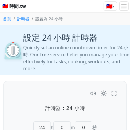
🇹🇼
🇹🇼 時間.tw
▾
首頁
計時器
設置為 24 小時
設定 24 小時 計時器
⏲️
Quickly set an online countdown timer for 24 小
時. Our free service helps you manage your time
effectively for tasks, cooking, workouts, and
more.
h
m
秒