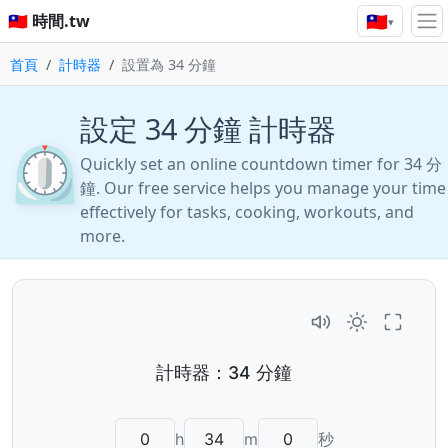
🇹🇼
🇹🇼 時間.tw
▾
首頁
計時器
設置為 34 分鐘
設定 34 分鐘 計時器
⏲️
Quickly set an online countdown timer for 34 分
鐘. Our free service helps you manage your time
effectively for tasks, cooking, workouts, and
more.
h
m
秒