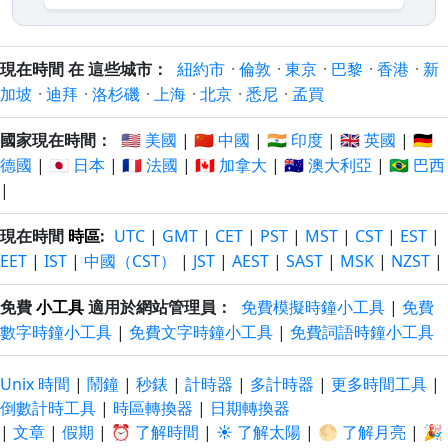
現在時間 在 這些城市：
紐約市
·
倫敦
·
東京
·
巴黎
·
香港
·
新
加坡
·
迪拜
·
洛杉磯
·
上海
·
北京
·
悉尼
·
孟買
國家現在時間：
🇺🇸 美國
|
🇨🇳 中國
|
🇮🇳 印度
|
🇬🇧 英國
|
🇩🇪
德國
|
🇯🇵 日本
|
🇫🇷 法國
|
🇨🇦 加拿大
|
🇦🇺 澳大利亞
|
🇧🇷 巴西
|
現在時間
時區
:
UTC
|
GMT
|
CET
|
PST
|
MST
|
CST
|
EST
|
EET
|
IST
|
中國（CST）
|
JST
|
AEST
|
SAST
|
MSK
|
NZST
|
免費
小工具
適用於網站管理員：
免費模擬時鐘小工具
|
免費
數字時鐘小工具
|
免費文字時鐘小工具
|
免費詞語時鐘小工具
Unix 時間
|
鬧鐘
|
秒錶
|
計時器
|
多計時器
|
更多時間工具
|
倒數計時工具
|
時區轉換器
|
日期轉換器
|
文章
|
假期
|
⏰ 了解時間
|
☀️ 了解太陽
|
🌕 了解月亮
|
🎉