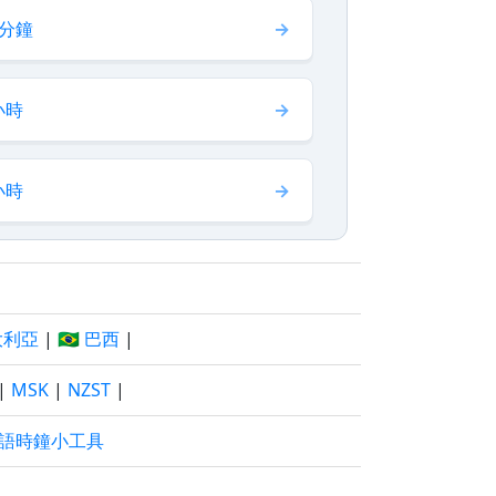
 分鐘
小時
小時
澳大利亞
|
🇧🇷 巴西
|
|
MSK
|
NZST
|
語時鐘小工具