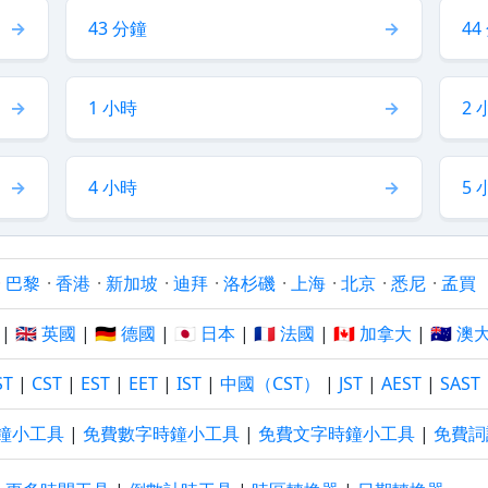
43 分鐘
44
1 小時
2 
4 小時
5 
·
巴黎
·
香港
·
新加坡
·
迪拜
·
洛杉磯
·
上海
·
北京
·
悉尼
·
孟買
|
🇬🇧 英國
|
🇩🇪 德國
|
🇯🇵 日本
|
🇫🇷 法國
|
🇨🇦 加拿大
|
🇦🇺 
ST
|
CST
|
EST
|
EET
|
IST
|
中國（CST）
|
JST
|
AEST
|
SAST
鐘小工具
|
免費數字時鐘小工具
|
免費文字時鐘小工具
|
免費詞