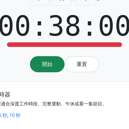
00:38:0
開始
重置
計時器
很適合深度工作時段、完整運動、午休或看一集節目。
5 秒
,
10 秒