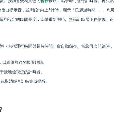
數。按鈕會變為黃色的
暫停
按鈕，點擊即可暫停計時器。再次點
 時，會發出提示音，並開始*向上*計時，顯示「已超過時間...」
最初設定的時間長度，準備重新開始。無論計時器正在倒數、正
態（包括運行時間與超時時間）會自動儲存。當您再次開啟時，
，以獲得舒適的觀看體驗。
干擾地檢視您的計時器。
來靜音或取消靜音計時完成提醒。
？