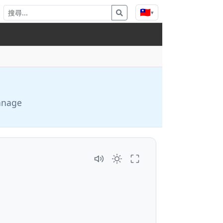
🇹🇼
▾
manage