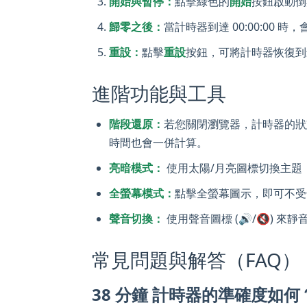
開始與暫停：
點擊綠色的
開始
按鈕啟動倒
歸零之後：
當計時器到達 00:00:00
重設：
點擊
重設
按鈕，可將計時器恢復到
進階功能與工具
階段還原：
若您關閉瀏覽器，計時器的狀
時間也會一併計算。
亮暗模式：
使用太陽/月亮圖標切換主題
全螢幕模式：
點擊全螢幕圖示，即可不受
聲音切換：
使用聲音圖標 (🔊/🔇) 
常見問題與解答（FAQ）
38 分鐘 計時器的準確度如何