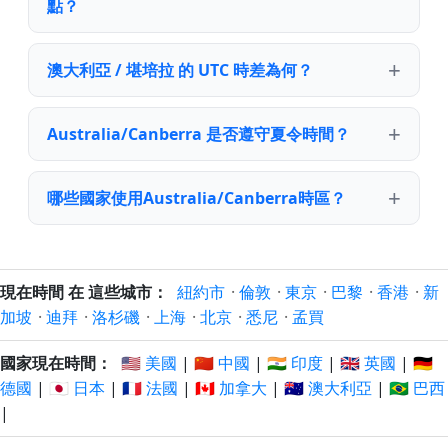
點？
澳大利亞 / 堪培拉 的 UTC 時差為何？
Australia/Canberra 是否遵守夏令時間？
哪些國家使用Australia/Canberra時區？
現在時間 在 這些城市：
紐約市
·
倫敦
·
東京
·
巴黎
·
香港
·
新
加坡
·
迪拜
·
洛杉磯
·
上海
·
北京
·
悉尼
·
孟買
國家現在時間：
🇺🇸 美國
|
🇨🇳 中國
|
🇮🇳 印度
|
🇬🇧 英國
|
🇩🇪
德國
|
🇯🇵 日本
|
🇫🇷 法國
|
🇨🇦 加拿大
|
🇦🇺 澳大利亞
|
🇧🇷 巴西
|