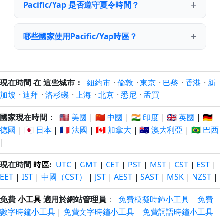
Pacific/Yap 是否遵守夏令時間？
哪些國家使用Pacific/Yap時區？
現在時間 在 這些城市：
紐約市
·
倫敦
·
東京
·
巴黎
·
香港
·
新
加坡
·
迪拜
·
洛杉磯
·
上海
·
北京
·
悉尼
·
孟買
國家現在時間：
🇺🇸 美國
|
🇨🇳 中國
|
🇮🇳 印度
|
🇬🇧 英國
|
🇩🇪
德國
|
🇯🇵 日本
|
🇫🇷 法國
|
🇨🇦 加拿大
|
🇦🇺 澳大利亞
|
🇧🇷 巴西
|
現在時間
時區
:
UTC
|
GMT
|
CET
|
PST
|
MST
|
CST
|
EST
|
EET
|
IST
|
中國（CST）
|
JST
|
AEST
|
SAST
|
MSK
|
NZST
|
免費
小工具
適用於網站管理員：
免費模擬時鐘小工具
|
免費
數字時鐘小工具
|
免費文字時鐘小工具
|
免費詞語時鐘小工具