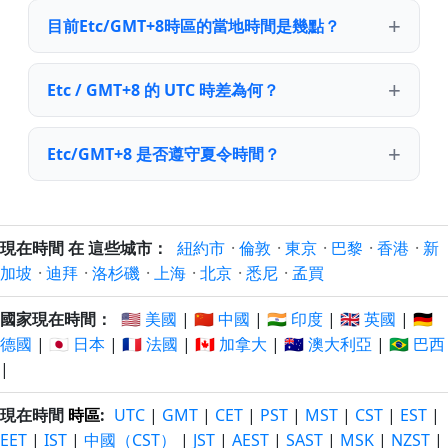
目前Etc/GMT+8時區的當地時間是幾點？
Etc / GMT+8 的 UTC 時差為何？
Etc/GMT+8 是否遵守夏令時間？
現在時間 在 這些城市：
紐約市
·
倫敦
·
東京
·
巴黎
·
香港
·
新
加坡
·
迪拜
·
洛杉磯
·
上海
·
北京
·
悉尼
·
孟買
國家現在時間：
🇺🇸 美國
|
🇨🇳 中國
|
🇮🇳 印度
|
🇬🇧 英國
|
🇩🇪
德國
|
🇯🇵 日本
|
🇫🇷 法國
|
🇨🇦 加拿大
|
🇦🇺 澳大利亞
|
🇧🇷 巴西
|
現在時間
時區
:
UTC
|
GMT
|
CET
|
PST
|
MST
|
CST
|
EST
|
EET
|
IST
|
中國（CST）
|
JST
|
AEST
|
SAST
|
MSK
|
NZST
|