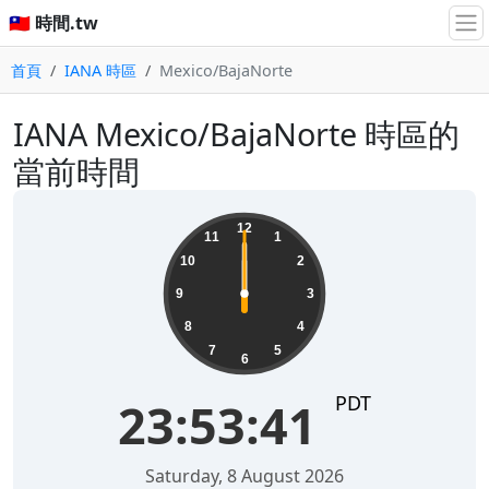
🇹🇼 時間.tw
首頁
IANA 時區
Mexico/BajaNorte
IANA Mexico/BajaNorte 時區的
當前時間
12
11
1
10
2
9
3
8
4
7
5
6
PDT
23:53:41
Saturday, 8 August 2026