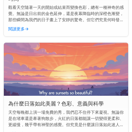
觀看天空隨著一天的開始或結束而變換色彩，總有一種神奇的感
覺。無論是日出前的金色延伸，還是夜幕降臨時的深橙色漸變，
那些瞬間為我們的日子畫上了安靜的驚奇。但它們究竟何時發生
——以及為何會改變？ 主要見解： 日出和日落並非每天都在同
閱讀更多
→
一時間發生。它...
為什麼日落如此美麗？色彩、意義與科學
天空每晚都上演一場免費的秀，我們忍不住停下來凝視。無論你
是在堵車還是牽著狗散步，火紅的日落都能讓一切變得更柔和、
更緩慢，幾乎帶有神聖的感覺。但究竟是什麼讓日落如此迷人
——為什麼它們似乎能觸動我們內心深處的某些東西？ 主要見