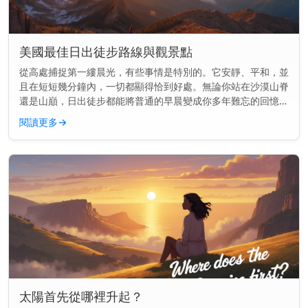
美國最佳日出徒步路線與觀景點
從高處捕捉第一縷晨光，有些事情是特別的。它安靜、平和，並
且在短短幾分鐘內，一切都顯得恰到好處。無論你站在沙漠山脊
還是山巔，日出徒步都能將普通的早晨變成你多年難忘的回憶。
快速見解： 美國最好的日出徒步結合了開闊的視野與簡單到中
閱讀更多
→
等難度的步道—...
太陽首先從哪裡升起？