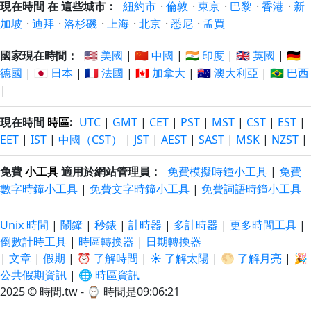
現在時間 在 這些城市：
紐約市
·
倫敦
·
東京
·
巴黎
·
香港
·
新
加坡
·
迪拜
·
洛杉磯
·
上海
·
北京
·
悉尼
·
孟買
國家現在時間：
🇺🇸 美國
|
🇨🇳 中國
|
🇮🇳 印度
|
🇬🇧 英國
|
🇩🇪
德國
|
🇯🇵 日本
|
🇫🇷 法國
|
🇨🇦 加拿大
|
🇦🇺 澳大利亞
|
🇧🇷 巴西
|
現在時間
時區
:
UTC
|
GMT
|
CET
|
PST
|
MST
|
CST
|
EST
|
EET
|
IST
|
中國（CST）
|
JST
|
AEST
|
SAST
|
MSK
|
NZST
|
免費
小工具
適用於網站管理員：
免費模擬時鐘小工具
|
免費
數字時鐘小工具
|
免費文字時鐘小工具
|
免費詞語時鐘小工具
Unix 時間
|
鬧鐘
|
秒錶
|
計時器
|
多計時器
|
更多時間工具
|
倒數計時工具
|
時區轉換器
|
日期轉換器
|
文章
|
假期
|
⏰ 了解時間
|
☀️ 了解太陽
|
🌕 了解月亮
|
🎉
公共假期資訊
|
🌐 時區資訊
2025 © 時間.tw - ⌚
時間是09:06:22