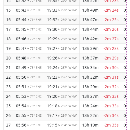
14
05:42
19:35
13h 52m
-2m 23s
03:
70° ENE
290° WNW
↑
↑
15
05:43
19:33
13h 49m
-2m 24s
03:
70° ENE
289° WNW
↑
↑
16
05:44
19:32
13h 47m
-2m 25s
04:
71° ENE
289° WNW
↑
↑
17
05:45
19:30
13h 44m
-2m 26s
04:
71° ENE
288° WNW
↑
↑
18
05:46
19:29
13h 42m
-2m 27s
04:
72° ENE
288° WNW
↑
↑
19
05:47
19:27
13h 39m
-2m 28s
04:
72° ENE
288° WNW
↑
↑
20
05:48
19:26
13h 37m
-2m 29s
04:
73° ENE
287° WNW
↑
↑
21
05:49
19:24
13h 34m
-2m 30s
04:
73° ENE
287° WNW
↑
↑
22
05:50
19:23
13h 32m
-2m 31s
04:
74° ENE
286° WNW
↑
↑
23
05:51
19:21
13h 29m
-2m 32s
04:
74° ENE
286° WNW
↑
↑
24
05:53
19:20
13h 27m
-2m 33s
04:
74° ENE
285° WNW
↑
↑
25
05:54
19:18
13h 24m
-2m 33s
04:
75° ENE
285° WNW
↑
↑
26
05:55
19:17
13h 22m
-2m 34s
04:
75° ENE
284° WNW
↑
↑
27
05:56
19:15
13h 19m
-2m 35s
04:
76° ENE
284° WNW
↑
↑