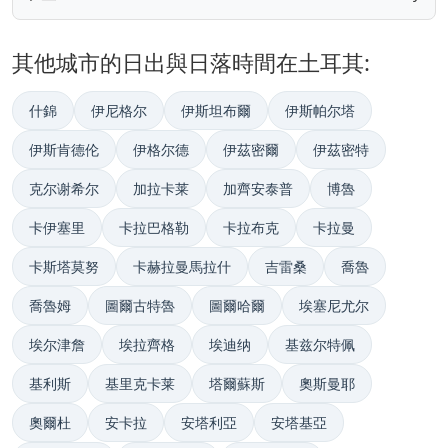
其他城市的日出與日落時間在土耳其:
什錦
伊尼格尔
伊斯坦布爾
伊斯帕尔塔
伊斯肯德伦
伊格尔德
伊茲密爾
伊茲密特
克尔谢希尔
加拉卡莱
加齊安泰普
博魯
卡伊塞里
卡拉巴格勒
卡拉布克
卡拉曼
卡斯塔莫努
卡赫拉曼馬拉什
吉雷桑
喬魯
喬魯姆
圖爾古特魯
圖爾哈爾
埃塞尼尤尔
埃尔津詹
埃拉齊格
埃迪纳
基兹尔特佩
基利斯
基里克卡莱
塔爾蘇斯
奧斯曼耶
奧爾杜
安卡拉
安塔利亞
安塔基亞