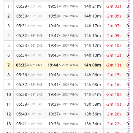
1
05:29
19:51
14h 21m
-2m 03s
03:
65° ENE
295° WNW
↑
↑
2
05:30
19:50
14h 19m
-2m 05s
03:
65° ENE
294° WNW
↑
↑
3
05:31
19:49
14h 17m
-2m 07s
03:
66° ENE
294° WNW
↑
↑
4
05:32
19:47
14h 15m
-2m 09s
03:
66° ENE
294° WNW
↑
↑
5
05:33
19:46
14h 12m
-2m 10s
03:
66° ENE
293° WNW
↑
↑
6
05:34
19:45
14h 10m
-2m 12s
03:
67° ENE
293° WNW
↑
↑
7
05:35
19:44
14h 08m
-2m 13s
03:
67° ENE
293° WNW
↑
↑
8
05:36
19:43
14h 06m
-2m 15s
03:
68° ENE
292° WNW
↑
↑
9
05:37
19:41
14h 03m
-2m 16s
03:
68° ENE
292° WNW
↑
↑
10
05:38
19:40
14h 01m
-2m 18s
03:
68° ENE
292° WNW
↑
↑
11
05:39
19:39
13h 59m
-2m 19s
03:
69° ENE
291° WNW
↑
↑
12
05:40
19:37
13h 56m
-2m 20s
03:
69° ENE
291° WNW
↑
↑
13
05:41
19:36
13h 54m
-2m 22s
03:
70° ENE
290° WNW
↑
↑