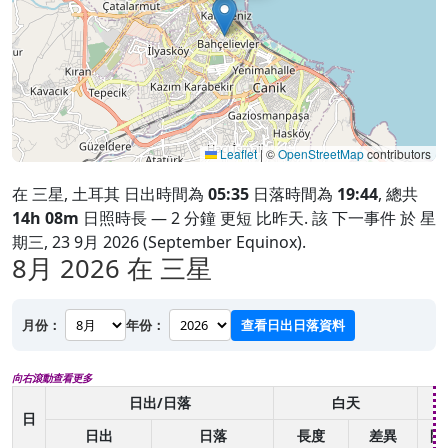
Leaflet
|
©
OpenStreetMap
contributors
在 三星, 土耳其 日出時間為
05:35
日落時間為
19:44
, 總共
14h 08m
日照時長 — 2 分鐘 更短 比昨天. 該 下一事件 於 星
期三, 23 9月 2026 (September Equinox).
8月 2026
在 三星
月份：
年份：
查看日出日落資料
向右滾動查看更多
日出/日落
白天
日
日出
日落
長度
差異
開