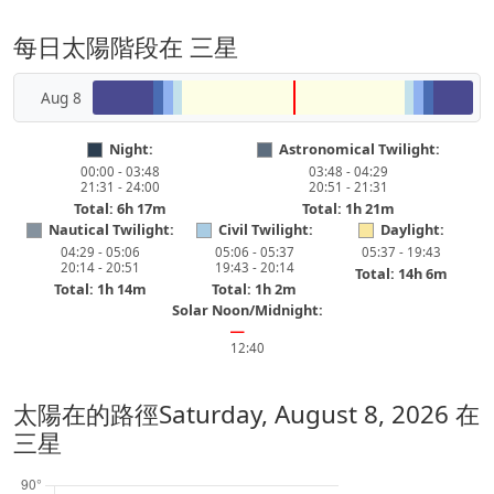
每日太陽階段在 三星
Aug 8
Night:
Astronomical Twilight:
00:00 - 03:48
03:48 - 04:29
21:31 - 24:00
20:51 - 21:31
Total: 6h 17m
Total: 1h 21m
Nautical Twilight:
Civil Twilight:
Daylight:
04:29 - 05:06
05:06 - 05:37
05:37 - 19:43
20:14 - 20:51
19:43 - 20:14
Total: 14h 6m
Total: 1h 14m
Total: 1h 2m
Solar Noon/Midnight:
━
12:40
太陽在的路徑
Saturday, August 8, 2026
在
三星