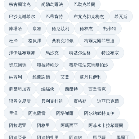
宗古爾達克
尚勒烏爾法
巴勒克希爾
巴沙克谢希尔
巴蒂肯特
布尤克切克梅杰
希瓦斯
庫塔哈
康雅
德尼茲利
德林杰
托卡特
杜泽
格貝澤
桑賽克特佩
梅爾克爾菲恩迪
澤伊廷布爾努
烏沙克
特基尔达格
特拉布宗
班底爾瑪
穆拉特帕沙
穆斯塔法克馬爾帕沙
納齊利
維蘭謝爾
艾登
蘇丹貝伊利
蘇爾坦加齊
蝙蝠俠
西爾特
西韋雷克
證券交易所
貝利克杜祖
賓格勒
迪亞巴克爾
里泽
阿克薩雷
阿塔謝爾
阿尔纳武特克伊
阿拉尼亚
阿格里
阿瑪西亞
阿菲永卡拉希薩爾
阿迪亞曼
阿達帕扎里
阿達納
馬尼薩
馬爾丁