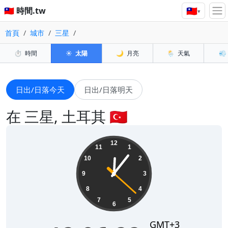
🇹🇼
🇹🇼 時間.tw
▾
首頁
城市
三星
⏱️
時間
☀️
太陽
🌙
月亮
🌦️
天氣
💨
日出/日落今天
日出/日落明天
在 三星, 土耳其 🇹🇷
12:06:23
12
11
1
10
2
9
3
8
4
7
5
6
GMT+3