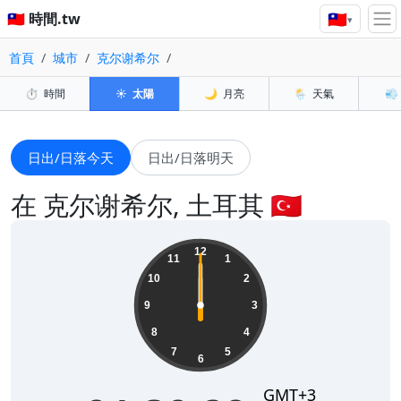
🇹🇼
🇹🇼 時間.tw
▾
首頁
城市
克尔谢希尔
⏱️
時間
☀️
太陽
🌙
月亮
🌦️
天氣
💨
日出/日落今天
日出/日落明天
在 克尔谢希尔, 土耳其 🇹🇷
12
11
1
10
2
9
3
8
4
7
5
6
GMT+3