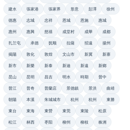
建水
張家港
張家界
形意
彭澤
徐州
德惠
志城
忠祥
恩城
恩施
惠城
惠州
惠興
慈禧
成堂村
成華
成都
扎兰屯
承德
抚顺
拉薩
招遠
揚州
揭陽
敦化
敦煌
文山市
新冀
新寨
新市
新樂
新泰
新迪
新遠
新鄉
昆山
昆明
昌吉
明水
時期
晉中
晉江
普奇
普蘭店
景德鎮
景洪
曲靖
朝陽
本溪
朱城城市
杭州
杭州
東勝
東台
東海
東營
東莞
東陵
松原
松江
林西
枣阳
柳州
柳枝
株洲