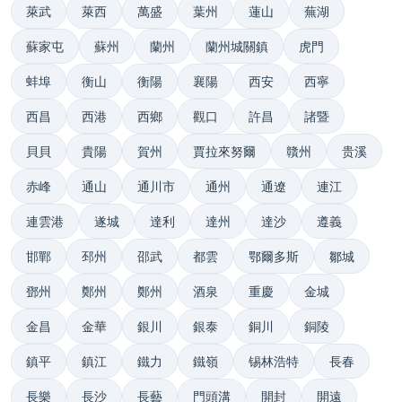
萊武
萊西
萬盛
葉州
蓮山
蕪湖
蘇家屯
蘇州
蘭州
蘭州城關鎮
虎門
蚌埠
衡山
衡陽
襄陽
西安
西寧
西昌
西港
西鄉
觀口
許昌
諸暨
貝貝
貴陽
賀州
賈拉來努爾
贛州
贵溪
赤峰
通山
通川市
通州
通遼
連江
連雲港
遂城
達利
達州
達沙
遵義
邯鄲
邳州
邵武
都雲
鄂爾多斯
鄒城
鄧州
鄭州
鄭州
酒泉
重慶
金城
金昌
金華
銀川
銀泰
銅川
銅陵
鎮平
鎮江
鐵力
鐵嶺
锡林浩特
長春
長樂
長沙
長藝
門頭溝
開封
開遠