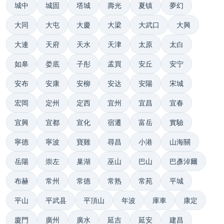
城中
城固
塔城
壽光
夏镇
夢幻
大同
大屯
大慶
大梁
大武口
大興
大連
天府
天水
天津
太原
太白
如皋
娄底
子彤
孟買
安丘
安宁
安布
安康
安柳
安达
安陽
宋城
宏岡
定州
定西
宜州
宜昌
宜春
宜興
宜都
宣化
宿遷
富岳
實驗
寧德
寧波
寶雞
尋昌
小港
山海關
岳陽
崇左
巢湖
巫山
巴山
巴彥淖爾
布赫
常州
常德
常熟
常苑
平城
平山
平武县
平頂山
年波
庫車
康定
廈門
廣州
廣水
延吉
延安
建昌