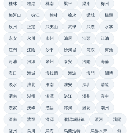
桂林
桂港
桃南
梁平
梁湖
梅州
梅河口
椒江
榆林
榆次
樂城
橋頭
欽州
正定
武夷山
武學
武漢
水寨
永安
永川
永州
汕尾
汕頭
江油
江門
江陰
沙平
沙河城
河东
河池
河浦
河源
泉州
泰安
洛陽
海倫
海口
海城
海拉爾
海波
海門
淄博
淡水
淮北
淮南
淮安
深圳
清遠
渭南
湖州
湘潭
湛江
溫州
漢中
漢家
漢峰
漢語
漯河
潍坊
潮州
濟南
濟寧
濟源
濮陽城關鎮
濱河
瀋陽
瀘州
烏川
烏海
烏蘭浩特
烏魯木齊
無