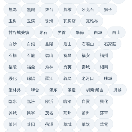
無為
無錫
煙台
牌樓
牙克石
獅子
玉树
玉溪
珠海
瓦房店
瓦雅布
甘谷城关镇
界石
界首
畢節
白城
白山
白沙
白銀
益陽
眉山
石嘴山
石家莊
石橋
石龍
碧山
祝昌
福安
福州
福陵
福鼎
秀林
秀英
秦城
紹興
綏化
綿陽
羅江
義烏
老河口
聊城
聖林路
聯合
肇东
肇慶
胡蘭·爾吉
腾越
臨水
臨汾
臨沂
臨滄
自貢
興化
興城
興寧
茂名
荊州
莆田
莎車
莱州
莱阳
菏澤
華城
華陰
華電