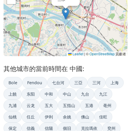
Leaflet
|
©
OpenStreetMap
貢獻者
其他城市的當前時間在 中國:
Bole
Fendou
七台河
三亞
三河
上海
上饒
东阳
中和
中山
九台
九江
九浦
云龙
五大
五指山
五港
亳州
仙桃
任丘
伊利
余姚
佛山
佳旺
保定
信義
信陽
個旧
克拉瑪依
兗州