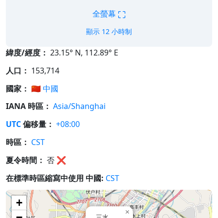
⛶
全螢幕
顯示 12 小時制
緯度/經度：
23.15° N, 112.89° E
人口：
153,714
國家：
🇨🇳
中國
IANA 時區：
Asia/Shanghai
UTC
偏移量：
+08:00
時區：
CST
夏令時間：
否
❌
在標準時區縮寫中使用 中國:
CST
+
×
−
三水