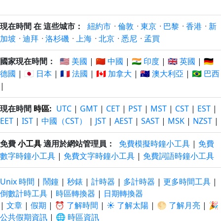
現在時間 在 這些城市：
紐約市
·
倫敦
·
東京
·
巴黎
·
香港
·
新
加坡
·
迪拜
·
洛杉磯
·
上海
·
北京
·
悉尼
·
孟買
國家現在時間：
🇺🇸 美國
|
🇨🇳 中國
|
🇮🇳 印度
|
🇬🇧 英國
|
🇩🇪
德國
|
🇯🇵 日本
|
🇫🇷 法國
|
🇨🇦 加拿大
|
🇦🇺 澳大利亞
|
🇧🇷 巴西
|
現在時間
時區
:
UTC
|
GMT
|
CET
|
PST
|
MST
|
CST
|
EST
|
EET
|
IST
|
中國（CST）
|
JST
|
AEST
|
SAST
|
MSK
|
NZST
|
免費
小工具
適用於網站管理員：
免費模擬時鐘小工具
|
免費
數字時鐘小工具
|
免費文字時鐘小工具
|
免費詞語時鐘小工具
Unix 時間
|
鬧鐘
|
秒錶
|
計時器
|
多計時器
|
更多時間工具
|
倒數計時工具
|
時區轉換器
|
日期轉換器
|
文章
|
假期
|
⏰ 了解時間
|
☀️ 了解太陽
|
🌕 了解月亮
|
🎉
公共假期資訊
|
🌐 時區資訊