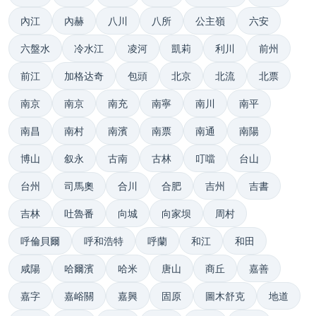
內江
內赫
八川
八所
公主嶺
六安
六盤水
冷水江
凌河
凱莉
利川
前州
前江
加格达奇
包頭
北京
北流
北票
南京
南京
南充
南寧
南川
南平
南昌
南村
南濱
南票
南通
南陽
博山
叙永
古南
古林
叮噹
台山
台州
司馬奧
合川
合肥
吉州
吉書
吉林
吐魯番
向城
向家坝
周村
呼倫貝爾
呼和浩特
呼蘭
和江
和田
咸陽
哈爾濱
哈米
唐山
商丘
嘉善
嘉字
嘉峪關
嘉興
固原
圖木舒克
地道