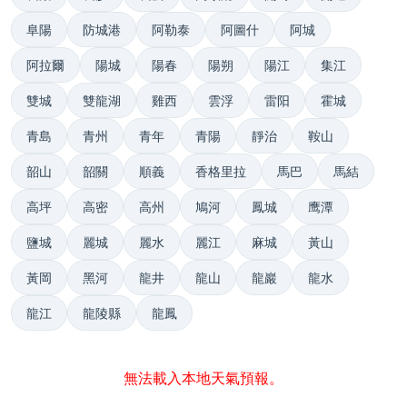
阜陽
防城港
阿勒泰
阿圖什
阿城
阿拉爾
陽城
陽春
陽朔
陽江
集江
雙城
雙龍湖
雞西
雲浮
雷阳
霍城
青島
青州
青年
青陽
靜治
鞍山
韶山
韶關
順義
香格里拉
馬巴
馬結
高坪
高密
高州
鳩河
鳳城
鹰潭
鹽城
麗城
麗水
麗江
麻城
黃山
黃岡
黑河
龍井
龍山
龍巖
龍水
龍江
龍陵縣
龍鳳
無法載入本地天氣預報。