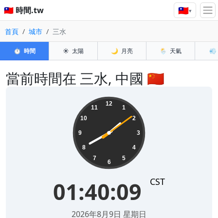
🇹🇼
🇹🇼 時間.tw
▾
首頁
城市
三水
⏱️
時間
☀️
太陽
🌙
月亮
🌦️
天氣
💨
當前時間在 三水, 中國 🇨🇳
01:40:09
12
11
1
10
2
9
3
8
4
7
5
6
CST
01:40:09
2026年8月9日 星期日