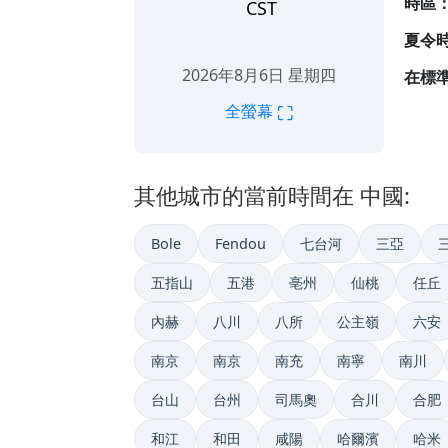
時區
CST
夏令
2026年8月6日 星期四
在標準
⛶
全螢幕
其他城市的當前時間在 中國:
Bole
Fendou
七台河
三亞
五指山
五港
亳州
仙桃
任丘
內赫
八川
八所
公主嶺
六安
南京
南京
南充
南寧
南川
台山
台州
司馬奧
合川
合肥
和江
和田
咸陽
哈爾濱
哈米