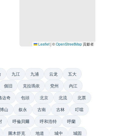
Leaflet
|
©
OpenStreetMap
貢獻者
台
九江
九浦
云龙
五大
個旧
克拉瑪依
兗州
內江
格达奇
包頭
北京
北流
北票
博山
叙永
古南
古林
叮噹
村
呼倫貝爾
呼和浩特
呼蘭
圖木舒克
地道
城中
城固