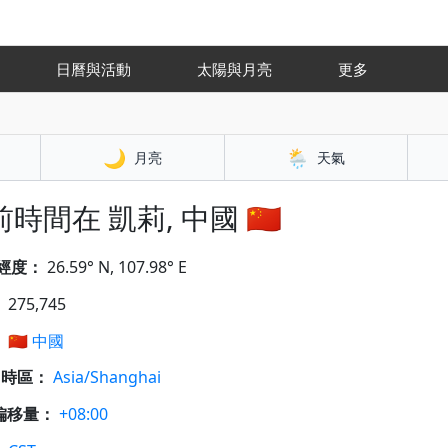
氣
日曆與活動
太陽與月亮
更多
🌙
🌦️
月亮
天氣
時間在 凱莉, 中國 🇨🇳
經度：
26.59° N, 107.98° E
：
275,745
：
🇨🇳
中國
A 時區：
Asia/Shanghai
偏移量：
+08:00