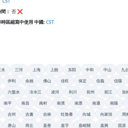
：
CST
時間：
否
❌
時區縮寫中使用 中國:
CST
三水
三河
上海
上饒
东阳
中和
中山
九
伊利
余姚
佛山
佳旺
保定
信義
信陽
六盤水
冷水江
凌河
利川
前州
前江
加
南平
南昌
南村
南濱
南票
南通
南陽
吉州
吉書
吉林
吐魯番
向城
向家坝
周
唐山
商丘
嘉善
嘉字
嘉峪關
嘉興
固原