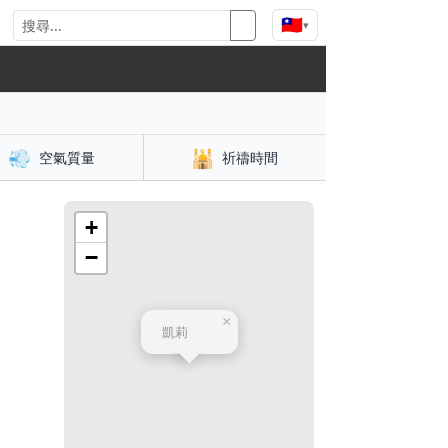
🇹🇼
▾
💨
🕌
空氣質量
祈禱時間
+
−
×
凱莉