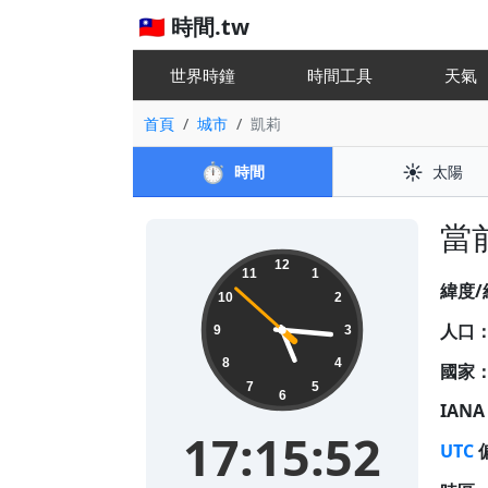
🇹🇼 時間.tw
世界時鐘
時間工具
天
首頁
城市
凱莉
⏱️
☀️
時間
太陽
當前
17:15:52
12
11
1
緯度/
10
2
人口
9
3
8
4
國家
7
5
6
IAN
17:15:52
UTC