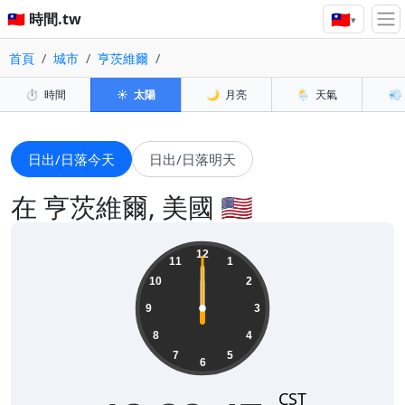
🇹🇼
🇹🇼 時間.tw
▾
首頁
城市
亨茨維爾
⏱️
時間
☀️
太陽
🌙
月亮
🌦️
天氣
💨
日出/日落今天
日出/日落明天
在 亨茨維爾, 美國 🇺🇸
14:39:35
12
11
1
10
2
9
3
8
4
7
5
6
CST