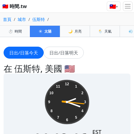
🇹🇼
🇹🇼 時間.tw
▾
首頁
城市
伍斯特
⏱️
時間
☀️
太陽
🌙
月亮
🌦️
天氣
💨
日出/日落今天
日出/日落明天
在 伍斯特, 美國 🇺🇸
14:18:18
12
11
1
10
2
9
3
8
4
7
5
6
EST