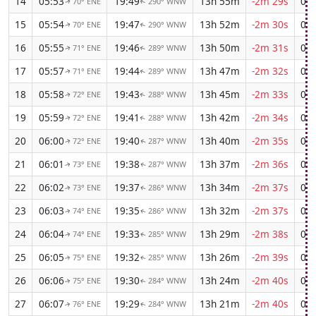
14
05:53
19:49
13h 55m
-2m 29s
04:
70° ENE
290° WNW
↑
↑
15
05:54
19:47
13h 52m
-2m 30s
04:
70° ENE
290° WNW
↑
↑
16
05:55
19:46
13h 50m
-2m 31s
04:
71° ENE
289° WNW
↑
↑
17
05:57
19:44
13h 47m
-2m 32s
04:
71° ENE
289° WNW
↑
↑
18
05:58
19:43
13h 45m
-2m 33s
04:
72° ENE
288° WNW
↑
↑
19
05:59
19:41
13h 42m
-2m 34s
04:
72° ENE
288° WNW
↑
↑
20
06:00
19:40
13h 40m
-2m 35s
04:
72° ENE
287° WNW
↑
↑
21
06:01
19:38
13h 37m
-2m 36s
04:
73° ENE
287° WNW
↑
↑
22
06:02
19:37
13h 34m
-2m 37s
04:
73° ENE
286° WNW
↑
↑
23
06:03
19:35
13h 32m
-2m 37s
04:
74° ENE
286° WNW
↑
↑
24
06:04
19:33
13h 29m
-2m 38s
04:
74° ENE
285° WNW
↑
↑
25
06:05
19:32
13h 26m
-2m 39s
04:
75° ENE
285° WNW
↑
↑
26
06:06
19:30
13h 24m
-2m 40s
04:
75° ENE
284° WNW
↑
↑
27
06:07
19:29
13h 21m
-2m 40s
04:
76° ENE
284° WNW
↑
↑