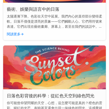
藝術、娛樂與語言中的日落
太陽逐漸下降。色彩在天空中延展。我們內心的某些部分變得柔
軟。日落不僅僅是漂亮的景象——它們觸動人心。它們用符號來
表達。它們出現在藝術畫廊、屏幕上，甚至在我們的談話中。但
為什麼日落總是出現在各處呢？ 主要見解： 日落在文化中如此
閱讀更多
→
頻繁出現，是因...
日落色彩背後的科學：從紅色天空到綠色閃光
你可能曾仰望閃耀的天空，心想，這怎麼可能是真的？橙色的雲
彩。猩紅的光芒。有時甚至還會出現一抹綠色的閃光。這感覺就