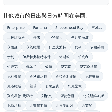
其他城市的日出與日落時間在美國:
Enterprise
Fontana
Sheepshead Bay
三城區
丘拉維斯塔
丹佛
亞特蘭大
亨廷頓海灘
亨德森
亨茨維爾
什里夫波特
代頓
伊丽莎白
伊利
伊斯特弗拉特布什
休斯敦
伯克利
伯班克
佩尔兰
倫頓
傑克森
傑克遜維爾
克利夫蘭
克利爾沃特
克拉克斯維爾
克林顿鎮
克洛維斯
凱瑞
切薩皮克
列克星敦
列克星敦-費耶特
列治文
勞德岱爾
北拉斯維加斯
北斯坦福
北查爾斯頓
北皮奥리아
匹茲堡