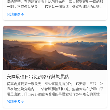
暗的光芒。在跨越文化與世紀的時光裡，當太陽突破地平線的那
一刻，不僅僅是早晨——它更是一個祈禱、儀式與連結的信號。
主要見解： 日出長久以來標誌著許多宗教中的神聖時刻，用於
閱讀更多
→
祈禱、供奉和慶...
美國最佳日出徒步路線與觀景點
從高處捕捉第一縷晨光，有些事情是特別的。它安靜、平和，並
且在短短幾分鐘內，一切都顯得恰到好處。無論你站在沙漠山脊
還是山巔，日出徒步都能將普通的早晨變成你多年難忘的回憶。
快速見解： 美國最好的日出徒步結合了開闊的視野與簡單到中
閱讀更多
→
等難度的步道—...