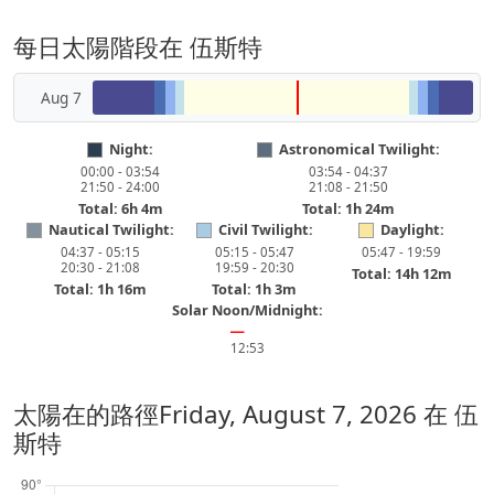
每日太陽階段在 伍斯特
Aug 7
Night:
Astronomical Twilight:
00:00 - 03:54
03:54 - 04:37
21:50 - 24:00
21:08 - 21:50
Total: 6h 4m
Total: 1h 24m
Nautical Twilight:
Civil Twilight:
Daylight:
04:37 - 05:15
05:15 - 05:47
05:47 - 19:59
20:30 - 21:08
19:59 - 20:30
Total: 14h 12m
Total: 1h 16m
Total: 1h 3m
Solar Noon/Midnight:
━
12:53
太陽在的路徑
Friday, August 7, 2026
在 伍
斯特