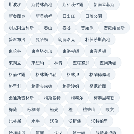
斯波坎
斯特林高地
斯科茨代爾
新南孟菲斯
新奧爾良
新貝德福
日出庄
日落公園
明尼阿波利斯
春山
春谷
普羅沃
普羅維登斯
普韋布洛
曼哈頓
朗德洛克
朴茨茅斯高地
東哈林
東查塔努加
東洛杉磯
東漢普頓
東獨立
東紐約
林肯
查塔努加
查爾斯頓
格倫代爾
格林斯伯勒
格林贝
格蘭德佩瑞
格里利
格雷夫森德
格雷沙姆
桑尼維爾
桑迪斯普林斯
梅斯基特
梅泰尔
梅泰里泰勒
梅薩
棕櫚灣
極光
橙
檀香山
歐文
比林斯
水牛
沃倫
沃斯堡
沃特伯里
沙加緬度
河畔
法戈
波士頓
波特圣卢西