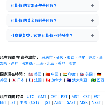
伍斯特 的太陽正午是何時？
伍斯特 的黃金時刻是何時？
什麼是黃昏，它在 伍斯特 何時發生？
現在時間 在 這些城市：
紐約市
·
倫敦
·
東京
·
巴黎
·
香港
·
新
加坡
·
迪拜
·
洛杉磯
·
上海
·
北京
·
悉尼
·
孟買
國家現在時間：
🇺🇸 美國
|
🇨🇳 中國
|
🇮🇳 印度
|
🇬🇧 英國
|
🇩🇪
德國
|
🇯🇵 日本
|
🇫🇷 法國
|
🇨🇦 加拿大
|
🇦🇺 澳大利亞
|
🇧🇷 巴西
|
現在時間
時區
:
UTC
|
GMT
|
CET
|
PST
|
MST
|
CST
|
EST
|
EET
|
IST
|
中國（CST）
|
JST
|
AEST
|
SAST
|
MSK
|
NZST
|