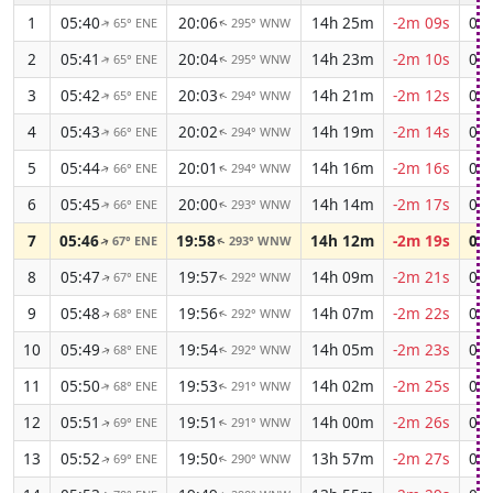
1
05:40
20:06
14h 25m
-2m 09s
03:
65° ENE
295° WNW
↑
↑
2
05:41
20:04
14h 23m
-2m 10s
03:
65° ENE
295° WNW
↑
↑
3
05:42
20:03
14h 21m
-2m 12s
03:
65° ENE
294° WNW
↑
↑
4
05:43
20:02
14h 19m
-2m 14s
03:
66° ENE
294° WNW
↑
↑
5
05:44
20:01
14h 16m
-2m 16s
03:
66° ENE
294° WNW
↑
↑
6
05:45
20:00
14h 14m
-2m 17s
03:
66° ENE
293° WNW
↑
↑
7
05:46
19:58
14h 12m
-2m 19s
03:
67° ENE
293° WNW
↑
↑
8
05:47
19:57
14h 09m
-2m 21s
03:
67° ENE
292° WNW
↑
↑
9
05:48
19:56
14h 07m
-2m 22s
03:
68° ENE
292° WNW
↑
↑
10
05:49
19:54
14h 05m
-2m 23s
03:
68° ENE
292° WNW
↑
↑
11
05:50
19:53
14h 02m
-2m 25s
04:
68° ENE
291° WNW
↑
↑
12
05:51
19:51
14h 00m
-2m 26s
04:
69° ENE
291° WNW
↑
↑
13
05:52
19:50
13h 57m
-2m 27s
04:
69° ENE
290° WNW
↑
↑