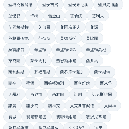
聖塔克拉麗塔
聖安吉洛
聖安東尼奧
聖貝納迪諾
聖體節
肯特
舊金山
艾倫鎮
艾利夫
艾姆赫斯特
芝加哥
花園格羅夫
花環
英格爾伍德
范奈斯
莫德斯托
莫比爾
莫雷諾谷
華盛頓
華盛頓特區
華盛頓高地
萊克蘭
蒙哥馬利
蓋恩斯維爾
薩凡納
薩利納斯
蘇福爾斯
蘭乔库卡蒙加
蘭卡斯特
蘭辛
蜜酒
西棕櫚海灘
西科维纳
西米谷
西羅利
西谷市
西雅圖
計劃
諾克斯維爾
諾曼
諾沃克
諾福克
貝克斯菲爾德
貝爾維
費城
費爾菲爾德
費耶特維爾
賽恩尼蒂爾
路易斯維爾
路易斯维尔
辛辛那提
道尼