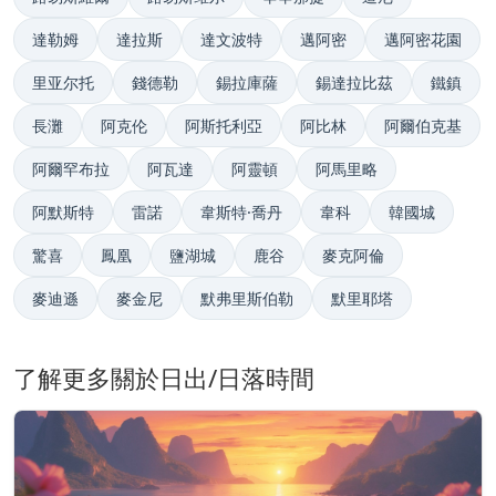
達勒姆
達拉斯
達文波特
邁阿密
邁阿密花園
里亚尔托
錢德勒
錫拉庫薩
錫達拉比茲
鐵鎮
長灘
阿克伦
阿斯托利亞
阿比林
阿爾伯克基
阿爾罕布拉
阿瓦達
阿靈頓
阿馬里略
阿默斯特
雷諾
韋斯特·喬丹
韋科
韓國城
驚喜
鳳凰
鹽湖城
鹿谷
麥克阿倫
麥迪遜
麥金尼
默弗里斯伯勒
默里耶塔
了解更多關於日出/日落時間