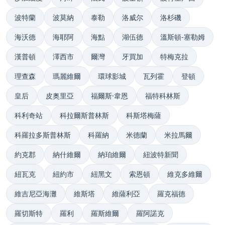
波特蘭
波莫納
泰勒
洛威尔
洛杉磯
海沃德
海耶阿
海點
湖伍德
溫斯頓-塞勒姆
漢普頓
澤西市
爾灣
牙買加
特梅克拉
理查森
瑪麗維爾
環球影城
瓦列霍
登頓
皇后
皮奥里亞
福爾斯·韋恩
福特科林斯
科利奇站
科拉爾斯普林斯
科斯塔梅薩
科羅拉多斯普林斯
科羅納
米德蘭
米拉馬爾
約克郡
納什維爾
納珀維爾
紐波特新聞
紐瓦克
紐約市
紐黑文
索恩頓
維克多維爾
維吉尼亞海灘
維斯塔
維薩利亞
羅克福德
羅切斯特
羅利
羅斯維爾
羅阿諾克