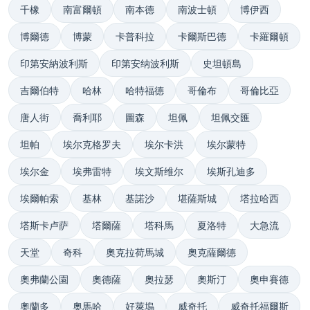
千橡
南富爾頓
南本德
南波士頓
博伊西
博爾德
博蒙
卡普科拉
卡爾斯巴德
卡羅爾頓
印第安納波利斯
印第安纳波利斯
史坦頓島
吉爾伯特
哈林
哈特福德
哥倫布
哥倫比亞
唐人街
喬利耶
圖森
坦佩
坦佩交匯
坦帕
埃尔克格罗夫
埃尔卡洪
埃尔蒙特
埃尔金
埃弗雷特
埃文斯维尔
埃斯孔迪多
埃爾帕索
基林
基諾沙
堪薩斯城
塔拉哈西
塔斯卡卢萨
塔爾薩
塔科馬
夏洛特
大急流
天堂
奇科
奧克拉荷馬城
奧克薩爾德
奧弗蘭公園
奧德薩
奧拉瑟
奧斯汀
奧申賽德
奧蘭多
奧馬哈
好萊塢
威奇托
威奇托福爾斯