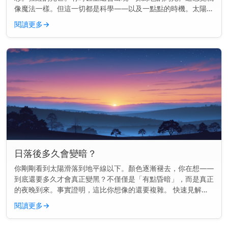
像魔法一樣。但這一切都是科學——以及一點點的時機。太陽可
能正在落下，但物理學才剛剛開始。 快速見解： 日落的顏色是
閱讀更多
→
因為陽光穿過地...
日落後多久會變暗？
你剛剛看到太陽滑落到地平線以下。顏色逐漸褪去，你在想——
到底還要多久才會真正變黑？不僅僅是「有點昏暗」，而是真正
的夜晚到來。事實證明，這比你想像的還要複雜。 快速見解：
通常在日落後70到100分鐘內會完全變黑，這取決於你的地點和
閱讀更多
→
季節。 為...