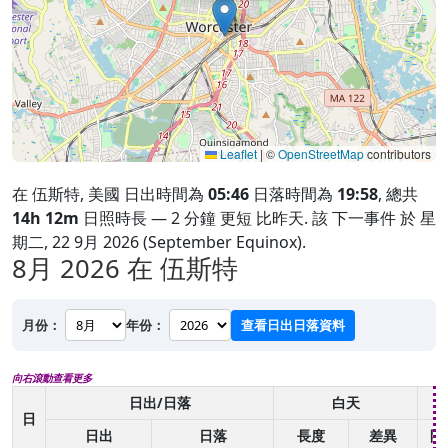
Leaflet
|
©
OpenStreetMap
contributors
在 伍斯特, 美國 日出時間為
05:46
日落時間為
19:58
, 總共
14h 12m
日照時長 — 2 分鐘 更短 比昨天. 該 下一事件 於 星
期二, 22 9月 2026 (September Equinox).
8月 2026
在 伍斯特
月份：
年份：
查看日出日落資料
向右滾動查看更多
日出/日落
白天
日
日出
日落
長度
差異
開