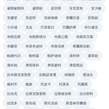
威斯敏斯特
威明頓
孟菲斯
安克雷奇
安大略
安娜堡
安提阿
安納海姆
密爾沃基
富勒頓
小石城
尤金
巴吞魯日
巴爾的摩
布什威克
布朗克斯
布朗斯维尔
布羅公園
布羅肯艾羅
布蘭登
布里奇波特
布魯克林
希爾斯伯勒
帕姆代尔
帕特森
帕萨迪纳
底特律
康普頓
康科德
弗里斯科
弗里蒙特
弗雷斯諾
彭布羅克派恩斯
彭帕諾海灘
得梅因
愛迪生
戴利市
戴維
托皮卡
托萊多
托蘭斯
拉伯克
拉斯克魯塞斯
拉斯維加斯
拉法耶特
拉雷多
斯坦福
斯托克頓
斯普林菲爾德