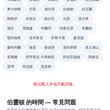
奧卡納根
巴里
德尔塔
拉德納
拉瓦爾
朗格伊
本拿比
歐沙瓦
沃恩
渥太華
溫莎
滑鐵盧
特爾邦
特鲁瓦雷
米爾頓
聖約翰斯
舍布鲁克
萨斯卡通
蒙克顿
蒙特利爾
薩里
蘇迪堡
達特茅斯
里士满山
里贊娜
阿亨西克-卡蒂維耶
阿伯茨福德
阿積克
雷灣
馬克姆
高贵林
無法載入本地天氣預報。
伯靈頓 的時間 — 常見問題
答案每次請求根據 伯靈頓 的當前本地時間、時區和夏令時