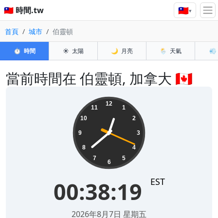
🇹🇼
🇹🇼 時間.tw
▾
首頁
城市
伯靈頓
⏱️
時間
☀️
太陽
🌙
月亮
🌦️
天氣
💨
當前時間在 伯靈頓, 加拿大 🇨🇦
00:38:19
12
11
1
10
2
9
3
8
4
7
5
6
EST
00:38:19
2026年8月7日 星期五