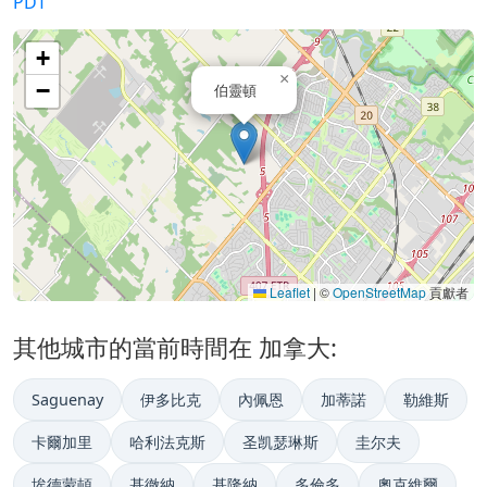
PDT
+
×
−
伯靈頓
Leaflet
|
©
OpenStreetMap
貢獻者
其他城市的當前時間在 加拿大:
Saguenay
伊多比克
內佩恩
加蒂諾
勒維斯
卡爾加里
哈利法克斯
圣凯瑟琳斯
圭尔夫
埃德蒙頓
基徹納
基隆納
多倫多
奧克維爾