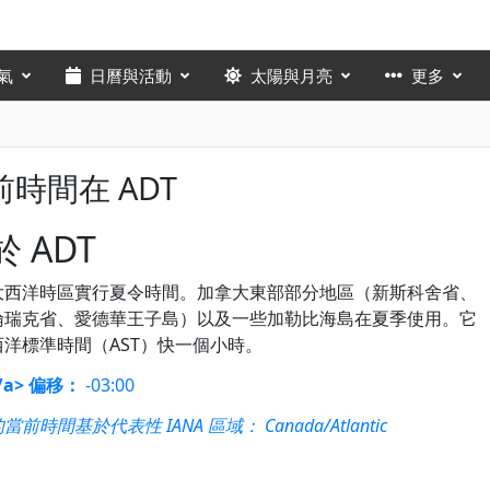
氣
日曆與活動
太陽與月亮
更多
前時間在 ADT
 ADT
大西洋時區實行夏令時間。加拿大東部部分地區（新斯科舍省、
倫瑞克省、愛德華王子島）以及一些加勒比海島在夏季使用。它
西洋標準時間（AST）快一個小時。
/a> 偏移：
-03:00
當前時間基於代表性 IANA 區域：
Canada/Atlantic