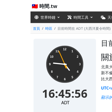
🇹🇼 時間.tw
世界時鐘
時間工具
天
首頁
時區
目前時間在 ADT (大西洋夏令時間)
目
16:45:56
12
11
1
關於
10
2
9
3
北美
8
4
新不
7
5
比大
6
UTC<
16:45:56
顯示的
ADT