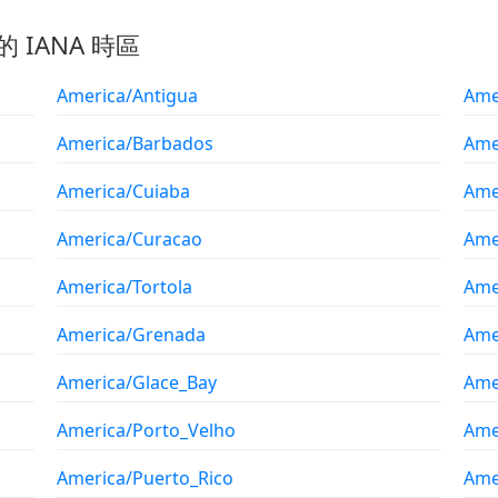
的 IANA 時區
America/Antigua
Ame
America/Barbados
Ame
America/Cuiaba
Ame
America/Curacao
Ame
America/Tortola
Ame
America/Grenada
Ame
America/Glace_Bay
Ame
America/Porto_Velho
Ame
America/Puerto_Rico
Ame