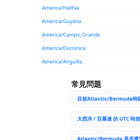
America/Halifax
America/Guyana
America/Campo_Grande
America/Dominica
America/Anguilla
常見問題
目前Atlantic/Bermu
大西洋 / 百慕達 的 UTC 
Atlantic/Bermuda 