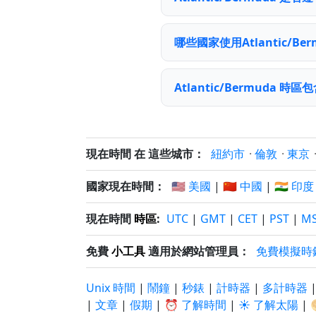
哪些國家使用Atlantic/Be
Atlantic/Bermuda 
現在時間 在 這些城市：
紐約市
·
倫敦
·
東京
國家現在時間：
🇺🇸 美國
|
🇨🇳 中國
|
🇮🇳 印度
現在時間
時區
:
UTC
|
GMT
|
CET
|
PST
|
M
免費
小工具
適用於網站管理員：
免費模擬時
Unix 時間
|
鬧鐘
|
秒錶
|
計時器
|
多計時器
|
文章
|
假期
|
⏰ 了解時間
|
☀️ 了解太陽
|