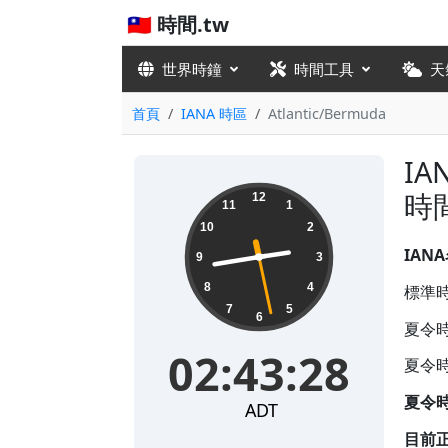
🇹🇼 時間.tw
世界時鐘
時間工具
天
首頁
IANA 時區
Atlantic/Bermuda
IA
02:43:28
時
12
11
1
10
2
IAN
9
3
8
4
標準時
7
5
6
夏令時
02:43:28
夏令時
夏令
ADT
目前