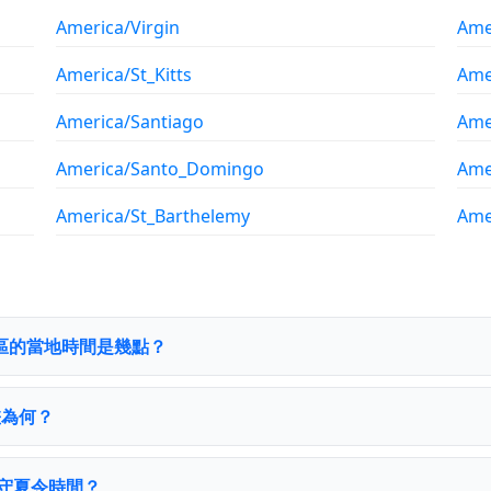
America/Virgin
Ame
America/St_Kitts
Ame
America/Santiago
Ame
America/Santo_Domingo
Ame
America/St_Barthelemy
Ame
da時區的當地時間是幾點？
時差為何？
是否遵守夏令時間？