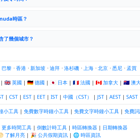
rmuda時區？
時區包含了幾個城市？
·
巴黎
·
香港
·
新加坡
·
迪拜
·
洛杉磯
·
上海
·
北京
·
悉尼
·
孟買
|
🇬🇧 英國
|
🇩🇪 德國
|
🇯🇵 日本
|
🇫🇷 法國
|
🇨🇦 加拿大
|
🇦🇺 
ST
|
CST
|
EST
|
EET
|
IST
|
中國（CST）
|
JST
|
AEST
|
SAST
鐘小工具
|
免費數字時鐘小工具
|
免費文字時鐘小工具
|
免費詞
|
更多時間工具
|
倒數計時工具
|
時區轉換器
|
日期轉換器
🌕 了解月亮
|
🎉 公共假期資訊
|
🌐 時區資訊