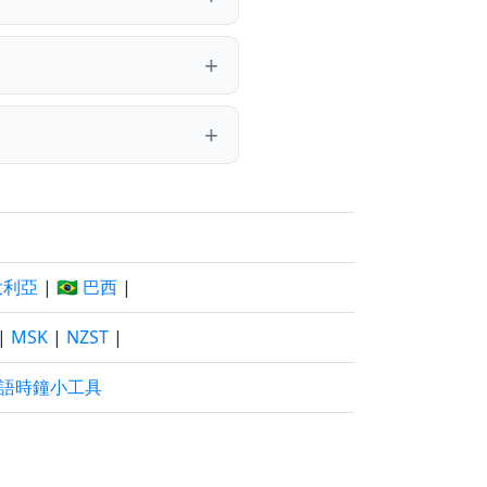
澳大利亞
|
🇧🇷 巴西
|
|
MSK
|
NZST
|
語時鐘小工具