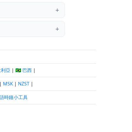
澳大利亞
|
🇧🇷 巴西
|
|
MSK
|
NZST
|
語時鐘小工具