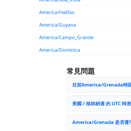
America/Halifax
America/Guyana
America/Campo_Grande
America/Dominica
常見問題
目前America/Grenad
美國 / 格林納達 的 UTC 
America/Grenada 是