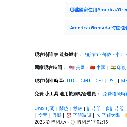
哪些國家使用America/Gr
America/Grenada 時
現在時間 在 這些城市：
紐約市
·
倫敦
·
東京
國家現在時間：
🇺🇸 美國
|
🇨🇳 中國
|
🇮🇳 印度
現在時間
時區
:
UTC
|
GMT
|
CET
|
PST
|
M
免費
小工具
適用於網站管理員：
免費模擬時
Unix 時間
|
鬧鐘
|
秒錶
|
計時器
|
多計時器
|
文章
|
假期
|
⏰ 了解時間
|
☀️ 了解太陽
|
2025 © 時間.tw - ⌚
時間是17:02:16