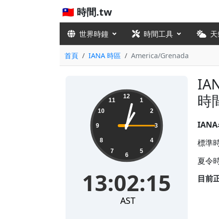
🇹🇼 時間.tw
世界時鐘
時間工具
天
首頁
IANA 時區
America/Grenada
IA
13:02:16
時
12
11
1
10
2
IAN
9
3
8
4
標準時
7
5
6
夏令時
13:02:16
目前
AST