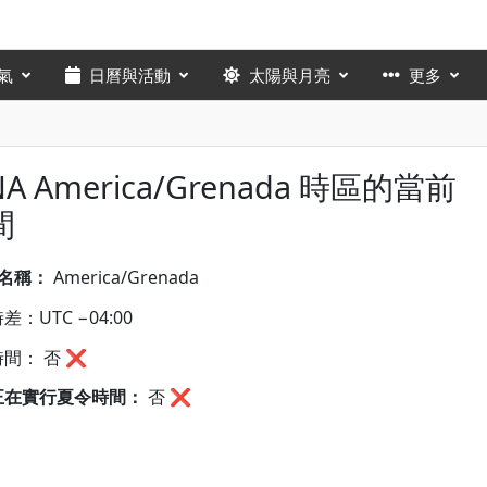
氣
日曆與活動
太陽與月亮
更多
NA America/Grenada 時區的當前
間
A名稱：
America/Grenada
差：UTC −04:00
間： 否 ❌
正在實行夏令時間：
否
❌