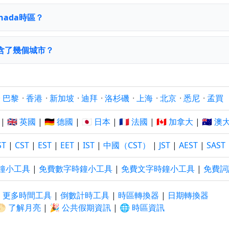
enada時區？
區包含了幾個城市？
·
巴黎
·
香港
·
新加坡
·
迪拜
·
洛杉磯
·
上海
·
北京
·
悉尼
·
孟買
|
🇬🇧 英國
|
🇩🇪 德國
|
🇯🇵 日本
|
🇫🇷 法國
|
🇨🇦 加拿大
|
🇦🇺 
ST
|
CST
|
EST
|
EET
|
IST
|
中國（CST）
|
JST
|
AEST
|
SAST
鐘小工具
|
免費數字時鐘小工具
|
免費文字時鐘小工具
|
免費詞
|
更多時間工具
|
倒數計時工具
|
時區轉換器
|
日期轉換器
🌕 了解月亮
|
🎉 公共假期資訊
|
🌐 時區資訊