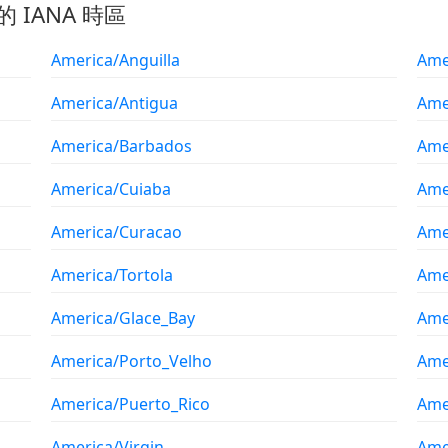
的 IANA 時區
America/Anguilla
Ame
America/Antigua
Ame
America/Barbados
Ame
America/Cuiaba
Ame
America/Curacao
Ame
America/Tortola
Ame
America/Glace_Bay
Ame
America/Porto_Velho
Ame
America/Puerto_Rico
Ame
America/Virgin
Ame