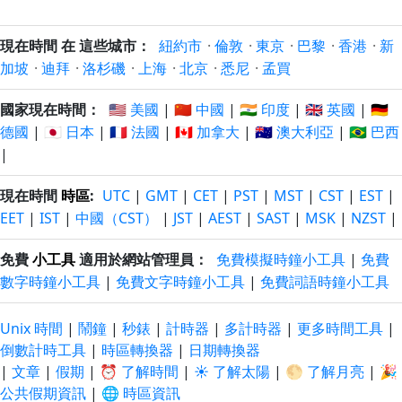
現在時間 在 這些城市：
紐約市
·
倫敦
·
東京
·
巴黎
·
香港
·
新
加坡
·
迪拜
·
洛杉磯
·
上海
·
北京
·
悉尼
·
孟買
國家現在時間：
🇺🇸 美國
|
🇨🇳 中國
|
🇮🇳 印度
|
🇬🇧 英國
|
🇩🇪
德國
|
🇯🇵 日本
|
🇫🇷 法國
|
🇨🇦 加拿大
|
🇦🇺 澳大利亞
|
🇧🇷 巴西
|
現在時間
時區
:
UTC
|
GMT
|
CET
|
PST
|
MST
|
CST
|
EST
|
EET
|
IST
|
中國（CST）
|
JST
|
AEST
|
SAST
|
MSK
|
NZST
|
免費
小工具
適用於網站管理員：
免費模擬時鐘小工具
|
免費
數字時鐘小工具
|
免費文字時鐘小工具
|
免費詞語時鐘小工具
Unix 時間
|
鬧鐘
|
秒錶
|
計時器
|
多計時器
|
更多時間工具
|
倒數計時工具
|
時區轉換器
|
日期轉換器
|
文章
|
假期
|
⏰ 了解時間
|
☀️ 了解太陽
|
🌕 了解月亮
|
🎉
公共假期資訊
|
🌐 時區資訊