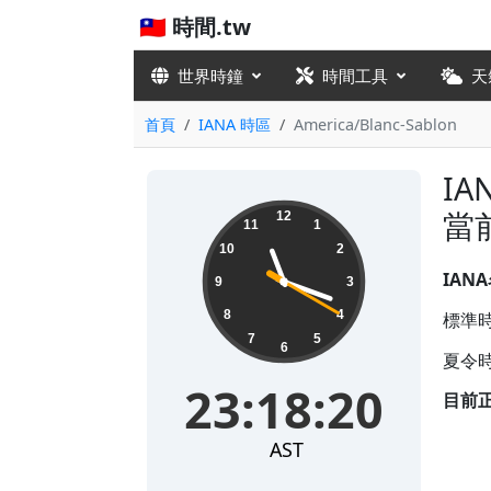
🇹🇼 時間.tw
世界時鐘
時間工具
天
首頁
IANA 時區
America/Blanc-Sablon
IA
23:18:20
當
12
11
1
10
2
IAN
9
3
8
4
標準時
7
5
6
夏令時
23:18:20
目前
AST