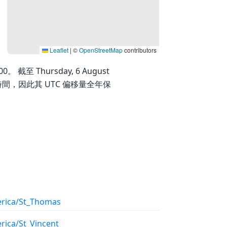
Leaflet
|
©
OpenStreetMap
contributors
。 截至 Thursday, 6 August
光節約時間，因此其 UTC 偏移量全年保
rica/St_Thomas
rica/St_Vincent