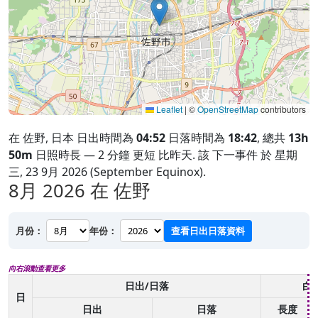
Leaflet
|
©
OpenStreetMap
contributors
在 佐野, 日本 日出時間為
04:52
日落時間為
18:42
, 總共
13h
50m
日照時長 — 2 分鐘 更短 比昨天. 該 下一事件 於 星期
三, 23 9月 2026 (September Equinox).
8月 2026
在 佐野
月份：
年份：
查看日出日落資料
向右滾動查看更多
日出/日落
白
日
日出
日落
長度