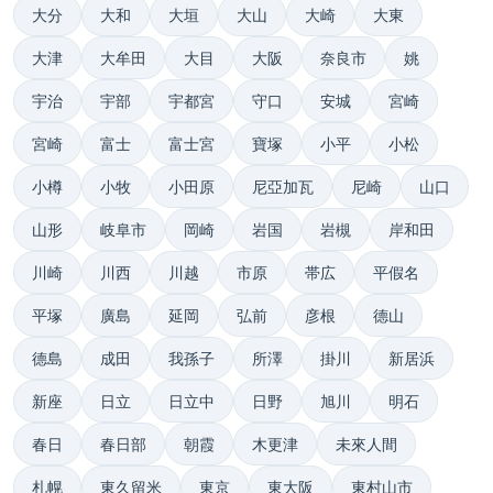
大分
大和
大垣
大山
大崎
大東
大津
大牟田
大目
大阪
奈良市
姚
宇治
宇部
宇都宮
守口
安城
宮崎
宮崎
富士
富士宮
寶塚
小平
小松
小樽
小牧
小田原
尼亞加瓦
尼崎
山口
山形
岐阜市
岡崎
岩国
岩槻
岸和田
川崎
川西
川越
市原
帯広
平假名
平塚
廣島
延岡
弘前
彦根
德山
德島
成田
我孫子
所澤
掛川
新居浜
新座
日立
日立中
日野
旭川
明石
春日
春日部
朝霞
木更津
未來人間
札幌
東久留米
東京
東大阪
東村山市