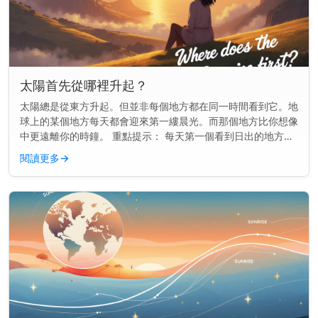
太陽首先從哪裡升起？
太陽總是從東方升起。但並非每個地方都在同一時間看到它。地
球上的某個地方每天都會迎來第一縷晨光。而那個地方比你想像
中更遠離你的時鐘。 重點提示： 每天第一個看到日出的地方通
常是一個名叫吉里巴斯的小島國，位於國際日期變更線附近。
閱讀更多
→
地球如何決定誰...