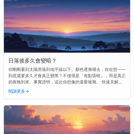
日落後多久會變暗？
你剛剛看到太陽滑落到地平線以下。顏色逐漸褪去，你在想——
到底還要多久才會真正變黑？不僅僅是「有點昏暗」，而是真正
的夜晚到來。事實證明，這比你想像的還要複雜。 快速見解：
通常在日落後70到100分鐘內會完全變黑，這取決於你的地點和
閱讀更多
→
季節。 為...