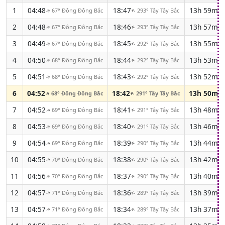
1
04:48
18:47
13h 59m
67° Đông Đông Bắc
293° Tây Tây Bắc
↑
↑
2
04:48
18:46
13h 57m
67° Đông Đông Bắc
293° Tây Tây Bắc
↑
↑
3
04:49
18:45
13h 55m
67° Đông Đông Bắc
292° Tây Tây Bắc
↑
↑
4
04:50
18:44
13h 53m
68° Đông Đông Bắc
292° Tây Tây Bắc
↑
↑
5
04:51
18:43
13h 52m
68° Đông Đông Bắc
292° Tây Tây Bắc
↑
↑
6
04:52
18:42
13h 50m
68° Đông Đông Bắc
291° Tây Tây Bắc
↑
↑
7
04:52
18:41
13h 48m
69° Đông Đông Bắc
291° Tây Tây Bắc
↑
↑
8
04:53
18:40
13h 46m
69° Đông Đông Bắc
291° Tây Tây Bắc
↑
↑
9
04:54
18:39
13h 44m
69° Đông Đông Bắc
290° Tây Tây Bắc
↑
↑
10
04:55
18:38
13h 42m
70° Đông Đông Bắc
290° Tây Tây Bắc
↑
↑
11
04:56
18:37
13h 40m
70° Đông Đông Bắc
290° Tây Tây Bắc
↑
↑
12
04:57
18:36
13h 39m
71° Đông Đông Bắc
289° Tây Tây Bắc
↑
↑
13
04:57
18:34
13h 37m
71° Đông Đông Bắc
289° Tây Tây Bắc
↑
↑