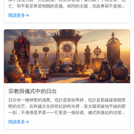
亡、和平甚至希望相關的意義。相同的太陽，但故事卻不盡相
同。 主要見解： 在各種文化中，落日常常象徵結束、反思與轉
閱讀更多
→
變——但其意義會...
宗教與儀式中的日出
日出有一種神聖的感覺。也許是那份寧靜，也許是那緩緩推開黑
暗的光芒。在跨越文化與世紀的時光裡，當太陽突破地平線的那
一刻，不僅僅是早晨——它更是一個祈禱、儀式與連結的信號。
主要見解： 日出長久以來標誌著許多宗教中的神聖時刻，用於
閱讀更多
→
祈禱、供奉和慶...