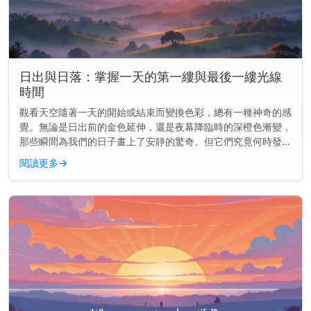
日出與日落：掌握一天的第一縷與最後一縷光線
時間
觀看天空隨著一天的開始或結束而變換色彩，總有一種神奇的感
覺。無論是日出前的金色延伸，還是夜幕降臨時的深橙色漸變，
那些瞬間為我們的日子畫上了安靜的驚奇。但它們究竟何時發生
——以及為何會改變？ 主要見解： 日出和日落並非每天都在同
閱讀更多
→
一時間發生。它...