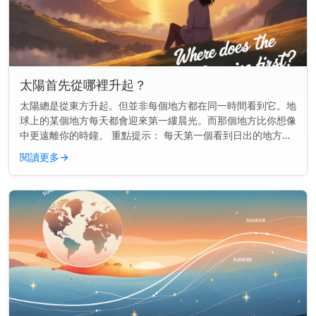
太陽首先從哪裡升起？
太陽總是從東方升起。但並非每個地方都在同一時間看到它。地
球上的某個地方每天都會迎來第一縷晨光。而那個地方比你想像
中更遠離你的時鐘。 重點提示： 每天第一個看到日出的地方通
常是一個名叫吉里巴斯的小島國，位於國際日期變更線附近。
閱讀更多
→
地球如何決定誰...