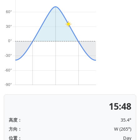
15:48
高度：
35.4°
方向：
W (265°)
位置：
Day