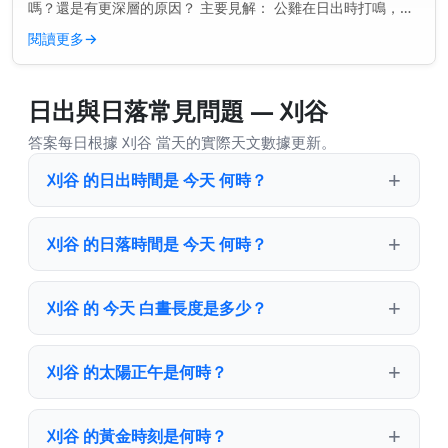
嗎？還是有更深層的原因？ 主要見解： 公雞在日出時打鳴，是
因為它們的內在生物鐘告訴它們該是時候了——甚至在第一縷光
閱讀更多
→
線出現之前。...
日出與日落常見問題 — 刈谷
答案每日根據 刈谷 當天的實際天文數據更新。
刈谷 的日出時間是 今天 何時？
刈谷 的日落時間是 今天 何時？
刈谷 的 今天 白晝長度是多少？
刈谷 的太陽正午是何時？
刈谷 的黃金時刻是何時？