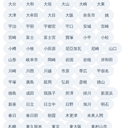
大分
大和
大垣
大山
大崎
大東
大津
大牟田
大目
大阪
奈良市
姚
宇治
宇部
宇都宮
守口
安城
宮崎
宮崎
富士
富士宮
寶塚
小平
小松
小樽
小牧
小田原
尼亞加瓦
尼崎
山口
山形
岐阜市
岡崎
岩国
岩槻
岸和田
川崎
川西
川越
市原
帯広
平假名
平塚
廣島
延岡
弘前
彦根
德山
德島
成田
我孫子
所澤
掛川
新居浜
新座
日立
日立中
日野
旭川
明石
春日
春日部
朝霞
木更津
未來人間
札幌
東久留米
東京
東大阪
東村山市