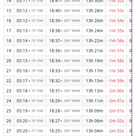
14
05:11
18:41
13h 30m
-1m 52s
03:
72° ENE
288° WNW
↑
↑
15
05:12
18:40
13h 28m
-1m 53s
03:
72° ENE
288° WNW
↑
↑
16
05:12
18:39
13h 26m
-1m 54s
03:
72° ENE
287° WNW
↑
↑
17
05:13
18:38
13h 24m
-1m 55s
03:
73° ENE
287° WNW
↑
↑
18
05:14
18:37
13h 22m
-1m 56s
03:
73° ENE
286° WNW
↑
↑
19
05:15
18:36
13h 21m
-1m 57s
03:
74° ENE
286° WNW
↑
↑
20
05:15
18:34
13h 19m
-1m 58s
03:
74° ENE
286° WNW
↑
↑
21
05:16
18:33
13h 17m
-1m 58s
03:
74° ENE
285° WNW
↑
↑
22
05:17
18:32
13h 15m
-1m 59s
03:
75° ENE
285° WNW
↑
↑
23
05:18
18:31
13h 13m
-2m 00s
03:
75° ENE
284° WNW
↑
↑
24
05:18
18:29
13h 11m
-2m 01s
03:
76° ENE
284° WNW
↑
↑
25
05:19
18:28
13h 09m
-2m 01s
03:
76° ENE
284° WNW
↑
↑
26
05:20
18:27
13h 06m
-2m 02s
03:
76° ENE
283° WNW
↑
↑
27
05:20
18:25
13h 04m
-2m 02s
03:
77° ENE
283° WNW
↑
↑