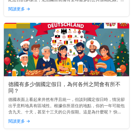
且，差距非常明顯。 快速見解： 尼泊爾每年約有35個公共假
閱讀更多
→
期，遠超其他國...
德國有多少個國定假日，為何各州之間會有所不
同？
德國表面上看起來井然有序且統一，但談到國定假日時，情況卻
出乎意料地具有區域性。根據你所居住的地點，你的一年可能包
含九天、十天，甚至十三天的公共假期。這是為什麼呢？ 快速
見解： 德國有九個全國性假日，但每個州都會加入自己的假
閱讀更多
→
日。有些州每年最多...