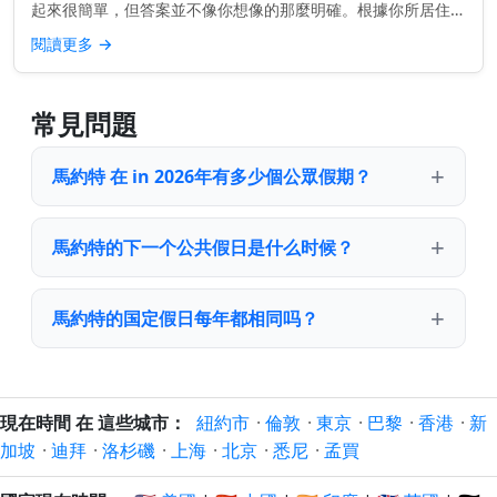
起來很簡單，但答案並不像你想像的那麼明確。根據你所居住的
地點，你每年的公共假期數量可能會大不相同。 快速了解： 大
閱讀更多
→
多數澳大利亞人每...
常見問題
馬約特 在 in 2026年有多少個公眾假期？
馬約特的下一个公共假日是什么时候？
馬約特的国定假日每年都相同吗？
現在時間 在 這些城市：
紐約市
·
倫敦
·
東京
·
巴黎
·
香港
·
新
加坡
·
迪拜
·
洛杉磯
·
上海
·
北京
·
悉尼
·
孟買