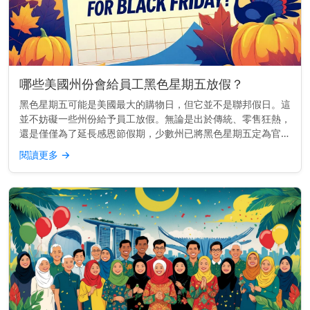
哪些美國州份會給員工黑色星期五放假？
黑色星期五可能是美國最大的購物日，但它並不是聯邦假日。這
並不妨礙一些州份給予員工放假。無論是出於傳統、零售狂熱，
還是僅僅為了延長感恩節假期，少數州已將黑色星期五定為官方
州假日，至少對公共部門的員工如此。 快速見解： 至少有25個
閱讀更多
→
美國州份為部...