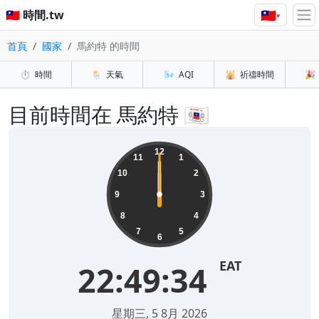
🇹🇼
🇹🇼 時間.tw
▾
首頁
國家
馬約特 的時間
⏱️
時間
🌦️
天氣
🌬️
AQI
🕌
祈禱時間
🎉
目前時間在 馬約特 🇾🇹
12
11
1
10
2
9
3
8
4
7
5
6
EAT
22:49:34
星期三, 5 8月 2026