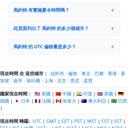
馬約特 有實施夏令時間嗎？
此頁面列出了 馬約特 的多少個城市？
馬約特 的 UTC 偏移量是多少？
現在時間 在 這些城市：
紐約市
·
倫敦
·
東京
·
巴黎
·
香港
·
新
加坡
·
迪拜
·
洛杉磯
·
上海
·
北京
·
悉尼
·
孟買
國家現在時間：
🇺🇸 美國
|
🇨🇳 中國
|
🇮🇳 印度
|
🇬🇧 英國
|
🇩🇪
德國
|
🇯🇵 日本
|
🇫🇷 法國
|
🇨🇦 加拿大
|
🇦🇺 澳大利亞
|
🇧🇷 巴西
|
現在時間
時區
:
UTC
|
GMT
|
CET
|
PST
|
MST
|
CST
|
EST
|