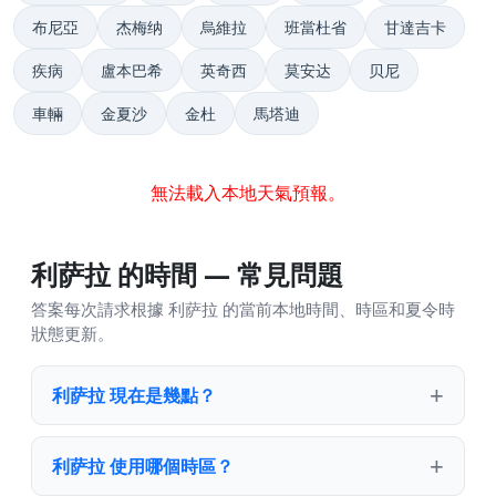
布尼亞
杰梅纳
烏維拉
班當杜省
甘達吉卡
疾病
盧本巴希
英奇西
莫安达
贝尼
車輛
金夏沙
金杜
馬塔迪
無法載入本地天氣預報。
利萨拉 的時間 — 常見問題
答案每次請求根據 利萨拉 的當前本地時間、時區和夏令時
狀態更新。
利萨拉 現在是幾點？
利萨拉 使用哪個時區？