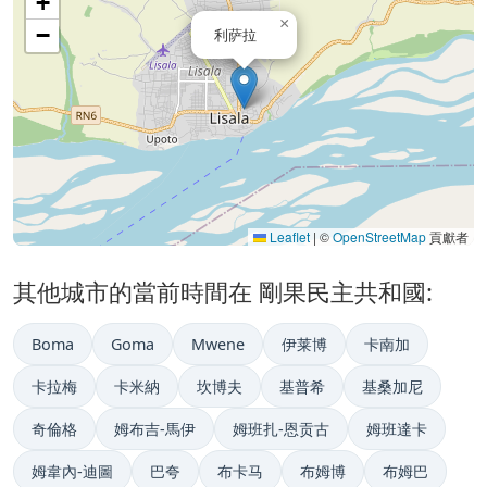
+
×
−
利萨拉
Leaflet
|
©
OpenStreetMap
貢獻者
其他城市的當前時間在 剛果民主共和國:
Boma
Goma
Mwene
伊莱博
卡南加
卡拉梅
卡米納
坎博夫
基普希
基桑加尼
奇倫格
姆布吉-馬伊
姆班扎-恩贡古
姆班達卡
姆韋內-迪圖
巴夸
布卡马
布姆博
布姆巴