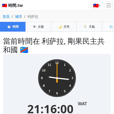
🇹🇼
🇹🇼 時間.tw
▾
首頁
城市
利萨拉
⏱️
時間
☀️
太陽
🌙
月亮
🌦️
天氣
💨
當前時間在 利萨拉, 剛果民主共
和國 🇨🇩
21:16:00
12
11
1
10
2
9
3
8
4
7
5
6
WAT
21:16:00