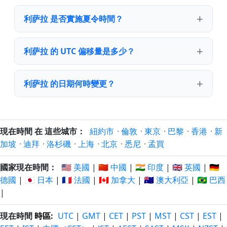
利萨拉 是否實施夏令時間？
利萨拉 的 UTC 偏移量是多少？
利萨拉 的日期何時變更？
現在時間 在 這些城市：
紐約市
·
倫敦
·
東京
·
巴黎
·
香港
·
新
加坡
·
迪拜
·
洛杉磯
·
上海
·
北京
·
悉尼
·
孟買
國家現在時間：
🇺🇸 美國
|
🇨🇳 中國
|
🇮🇳 印度
|
🇬🇧 英國
|
🇩🇪
德國
|
🇯🇵 日本
|
🇫🇷 法國
|
🇨🇦 加拿大
|
🇦🇺 澳大利亞
|
🇧🇷 巴西
|
現在時間
時區
:
UTC
|
GMT
|
CET
|
PST
|
MST
|
CST
|
EST
|