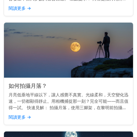
到西方地平線以下，就像日落一樣，但較為柔和。 月落的運作
閱讀更多
→
原理 地球由西向...
如何拍攝月落？
月亮低垂地平線以下，讓人感覺不真實。光線柔和，天空變化迅
速，一切都顯得靜止。用相機捕捉那一刻？完全可能——而且值
得一試。 快速見解： 拍攝月落，使用三腳架，在黎明前拍攝，
並用月落應用程式或日曆來規劃時間。 時間掌握一切 最佳的月
閱讀更多
→
落照片通常在...