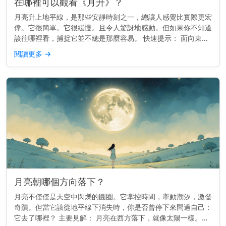
在哪裡可以觀看《月升》？
月亮升上地平線，是那些安靜時刻之一，總讓人感覺比實際更宏
偉。它很簡單。它很緩慢。且令人驚訝地感動。但如果你不知道
該往哪裡看，捕捉它並不總是那麼容易。 快速提示： 面向東
方，視野開闊，能看到地平線。較高的地勢或面向開闊天空的海
閱讀更多
→
灘效果最佳。 為...
月亮朝哪個方向落下？
月亮不僅僅是天空中閃爍的圓圈。它掌控時間，牽動潮汐，激發
奇蹟。但當它該從地平線下消失時，你是否曾停下來問過自己：
它去了哪裡？ 主要見解： 月亮在西方落下，就像太陽一樣。但