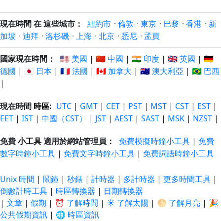
現在時間 在 這些城市：
紐約市
·
倫敦
·
東京
·
巴黎
·
香港
·
新
加坡
·
迪拜
·
洛杉磯
·
上海
·
北京
·
悉尼
·
孟買
國家現在時間：
🇺🇸 美國
|
🇨🇳 中國
|
🇮🇳 印度
|
🇬🇧 英國
|
🇩🇪
德國
|
🇯🇵 日本
|
🇫🇷 法國
|
🇨🇦 加拿大
|
🇦🇺 澳大利亞
|
🇧🇷 巴西
|
現在時間
時區
:
UTC
|
GMT
|
CET
|
PST
|
MST
|
CST
|
EST
|
EET
|
IST
|
中國（CST）
|
JST
|
AEST
|
SAST
|
MSK
|
NZST
|
免費
小工具
適用於網站管理員：
免費模擬時鐘小工具
|
免費
數字時鐘小工具
|
免費文字時鐘小工具
|
免費詞語時鐘小工具
Unix 時間
|
鬧鐘
|
秒錶
|
計時器
|
多計時器
|
更多時間工具
|
倒數計時工具
|
時區轉換器
|
日期轉換器
|
文章
|
假期
|
⏰ 了解時間
|
☀️ 了解太陽
|
🌕 了解月亮
|
🎉
公共假期資訊
|
🌐 時區資訊