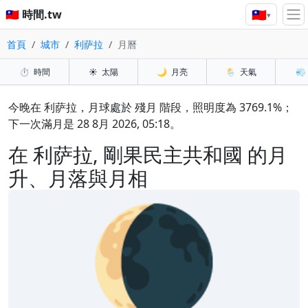
🇹🇼
🇹🇼 時間.tw
▾
首頁
城市
利萨拉
月曆
⏱️
時間
☀️
太陽
🌙
月亮
🌦️
天氣
💨
今晚在 利萨拉，月球處於 殘月 階段，照明度為 3769.1%；
下一次滿月是 28 8月 2026, 05:18。
在 利萨拉, 剛果民主共和國 的月
升、月落與月相
🌘