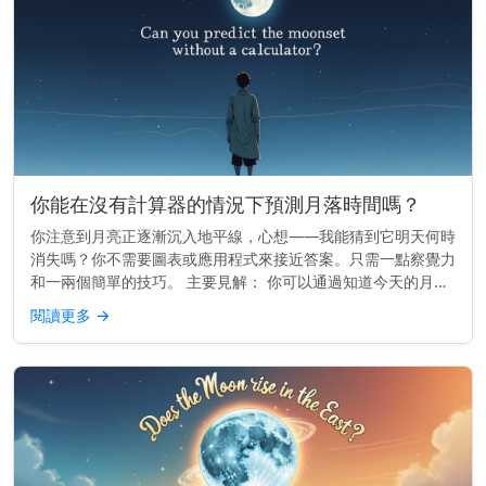
你能在沒有計算器的情況下預測月落時間嗎？
你注意到月亮正逐漸沉入地平線，心想——我能猜到它明天何時
消失嗎？你不需要圖表或應用程式來接近答案。只需一點察覺力
和一兩個簡單的技巧。 主要見解： 你可以通過知道今天的月落
時間，並減去大約50分鐘來預估明天的月落時間。 月亮的每日
閱讀更多
→
漂移 月亮在...