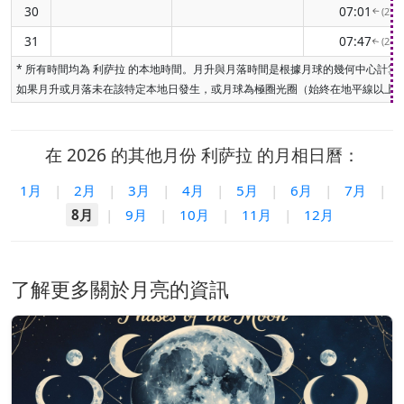
30
07:01
(273
↑
31
07:47
(280
↑
* 所有時間均為 利萨拉 的本地時間。月升與月落時間是根據月球的幾何中心
如果月升或月落未在該特定本地日發生，或月球為極圈光圈（始終在地平線以上或
在 2026 的其他月份 利萨拉 的月相日曆：
1月
|
2月
|
3月
|
4月
|
5月
|
6月
|
7月
|
8月
|
9月
|
10月
|
11月
|
12月
了解更多關於月亮的資訊