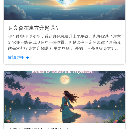
月亮會在東方升起嗎？
你可能曾仰望夜空，看到月亮緩緩升上地平線。也許你甚至注意
到它並不總是出現在同一個位置。但是否有一定的規律？月亮真
的每次都從東方升起嗎？ 主要見解： 是的，月亮會從東方升起
——或非常接近東方——就像太陽一樣。 為什麼月亮會跟隨東
閱讀更多
→
方 這一切都與...