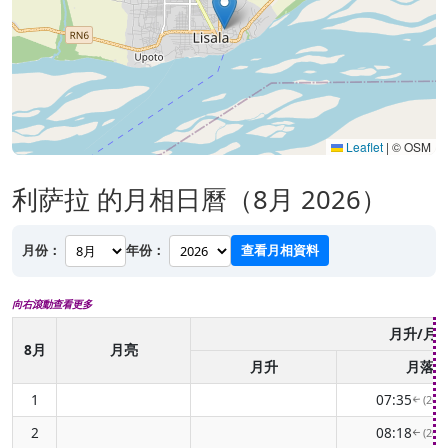
Leaflet
|
© OSM
利萨拉 的月相日曆（8月 2026）
月份：
年份：
查看月相資料
向右滾動查看更多
月升/月
8月
月亮
月升
月落
1
07:35
(263
↑
2
08:18
(269
↑