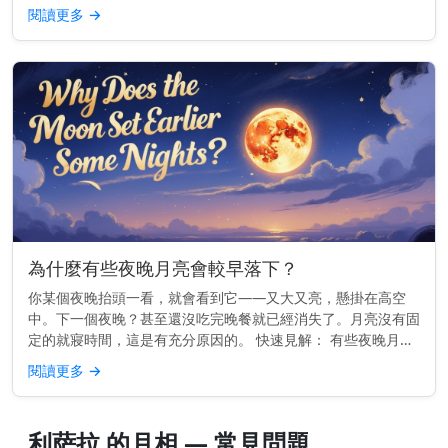
每晚的確切位置會略有變化。 為什麼月亮會在西方落下 地球由
閱讀更多
→
西向東旋轉。...
為什麼有些夜晚月亮會較早落下？
你某個夜晚抬頭一看，就會看到它——又大又亮，懸掛在高空
中。下一個夜晚？甚至還沒吃完晚餐就已經消失了。月亮沒有固
定的就寢時間，這是有充分原因的。 快速見解： 有些夜晚月亮
較早落下，是因為它的軌道使它每天升起的時間大約晚50分鐘
閱讀更多
→
——因此相較於前...
利萨拉 的月相 — 常見問題