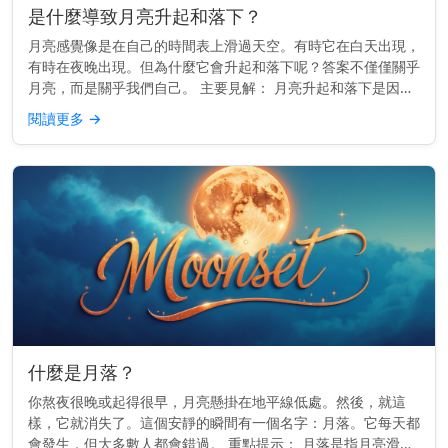
是什麼導致月亮升起和落下？
月亮感覺像是在自己的時間表上滑過天空。有時它在白天出現，
有時在夜晚出現。但為什麼它會升起和落下呢？答案不僅僅關乎
月亮，而是關乎我們自己。 主要見解： 月亮升起和落下是因為
地球在旋轉——而不是因為月亮移動得那麼快。 它真正移動的
閱讀更多
→
原因 地球每2...
什麼是月落？
你熬夜很晚或起得很早，月亮懸掛在地平線低處。然後，就這
樣，它就消失了。這個安靜的瞬間有一個名字：月落。它每天都
會發生，但大多數人都會錯過。 重點提示： 月落是指月亮滑落