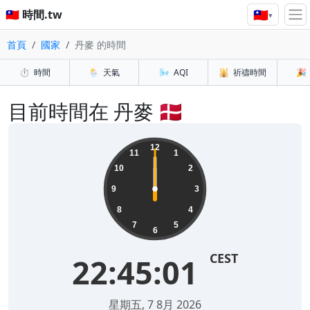
🇹🇼
🇹🇼 時間.tw
▾
首頁
國家
丹麥 的時間
⏱️
時間
🌦️
天氣
🌬️
AQI
🕌
祈禱時間
🎉
目前時間在 丹麥 🇩🇰
12
11
1
10
2
9
3
8
4
7
5
6
CEST
22:45:01
星期五, 7 8月 2026