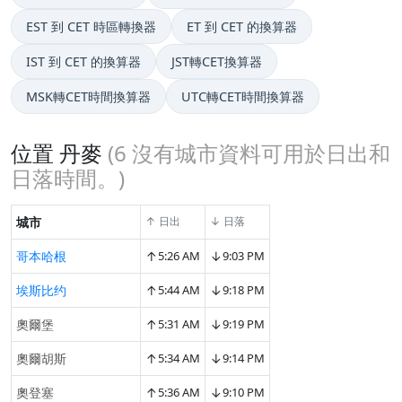
EST 到 CET 時區轉換器
ET 到 CET 的換算器
IST 到 CET 的換算器
JST轉CET換算器
MSK轉CET時間換算器
UTC轉CET時間換算器
位置 丹麥
(
6
沒有城市資料可用於日出和
日落時間。)
城市
↑ 日出
↓ 日落
↑
↓
哥本哈根
5:26 AM
9:03 PM
↑
↓
埃斯比约
5:44 AM
9:18 PM
↑
↓
奧爾堡
5:31 AM
9:19 PM
↑
↓
奧爾胡斯
5:34 AM
9:14 PM
↑
↓
奧登塞
5:36 AM
9:10 PM