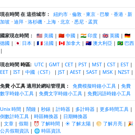
現在時間 在 這些城市：
紐約市
·
倫敦
·
東京
·
巴黎
·
香港
·
新
加坡
·
迪拜
·
洛杉磯
·
上海
·
北京
·
悉尼
·
孟買
國家現在時間：
🇺🇸 美國
|
🇨🇳 中國
|
🇮🇳 印度
|
🇬🇧 英國
|
🇩🇪
德國
|
🇯🇵 日本
|
🇫🇷 法國
|
🇨🇦 加拿大
|
🇦🇺 澳大利亞
|
🇧🇷 巴西
|
現在時間
時區
:
UTC
|
GMT
|
CET
|
PST
|
MST
|
CST
|
EST
|
EET
|
IST
|
中國（CST）
|
JST
|
AEST
|
SAST
|
MSK
|
NZST
|
免費
小工具
適用於網站管理員：
免費模擬時鐘小工具
|
免費
數字時鐘小工具
|
免費文字時鐘小工具
|
免費詞語時鐘小工具
Unix 時間
|
鬧鐘
|
秒錶
|
計時器
|
多計時器
|
更多時間工具
|
倒數計時工具
|
時區轉換器
|
日期轉換器
|
文章
|
假期
|
⏰ 了解時間
|
☀️ 了解太陽
|
🌕 了解月亮
|
🎉
公共假期資訊
|
🌐 時區資訊