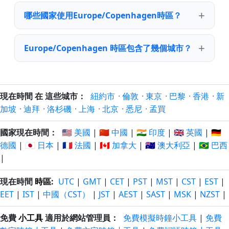
哪些國家使用Europe/Copenhagen時區？
Europe/Copenhagen 時區包含了幾個城市？
現在時間 在 這些城市：
紐約市
·
倫敦
·
東京
·
巴黎
·
香港
·
新
加坡
·
迪拜
·
洛杉磯
·
上海
·
北京
·
悉尼
·
孟買
國家現在時間：
🇺🇸 美國
|
🇨🇳 中國
|
🇮🇳 印度
|
🇬🇧 英國
|
🇩🇪
德國
|
🇯🇵 日本
|
🇫🇷 法國
|
🇨🇦 加拿大
|
🇦🇺 澳大利亞
|
🇧🇷 巴西
|
現在時間
時區
:
UTC
|
GMT
|
CET
|
PST
|
MST
|
CST
|
EST
|
EET
|
IST
|
中國（CST）
|
JST
|
AEST
|
SAST
|
MSK
|
NZST
|
免費
小工具
適用於網站管理員：
免費模擬時鐘小工具
|
免費