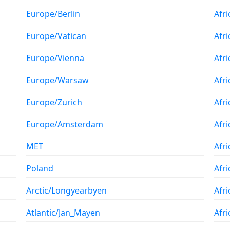
Europe/Berlin
Afr
Europe/Vatican
Afri
Europe/Vienna
Afr
Europe/Warsaw
Afr
Europe/Zurich
Afr
Europe/Amsterdam
Afr
MET
Afr
Poland
Afr
Arctic/Longyearbyen
Afri
Atlantic/Jan_Mayen
Afr