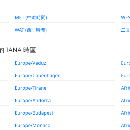
MET (中歐時間)
WAT (西非時間)
的 IANA 時區
Europe/Vaduz
Eur
Europe/Copenhagen
Eur
Europe/Tirane
Afri
Europe/Andorra
Afr
Europe/Budapest
Afri
Europe/Monaco
Afri