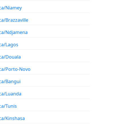
ica/Niamey
ca/Brazzaville
ica/Ndjamena
ica/Lagos
ica/Douala
ica/Porto-Novo
ica/Bangui
ica/Luanda
ca/Tunis
ica/Kinshasa