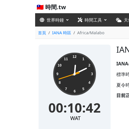
🇹🇼 時間.tw
世界時鐘
時間工具
天
首頁
IANA 時區
Africa/Malabo
IA
00:10:43
12
11
1
IAN
10
2
標準時差
9
3
8
4
夏令時
7
5
6
目前
00:10:43
WAT