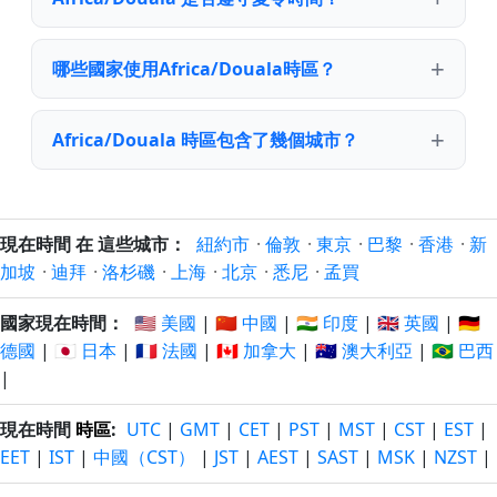
哪些國家使用Africa/Douala時區？
Africa/Douala 時區包含了幾個城市？
現在時間 在 這些城市：
紐約市
·
倫敦
·
東京
·
巴黎
·
香港
·
新
加坡
·
迪拜
·
洛杉磯
·
上海
·
北京
·
悉尼
·
孟買
國家現在時間：
🇺🇸 美國
|
🇨🇳 中國
|
🇮🇳 印度
|
🇬🇧 英國
|
🇩🇪
德國
|
🇯🇵 日本
|
🇫🇷 法國
|
🇨🇦 加拿大
|
🇦🇺 澳大利亞
|
🇧🇷 巴西
|
現在時間
時區
:
UTC
|
GMT
|
CET
|
PST
|
MST
|
CST
|
EST
|
EET
|
IST
|
中國（CST）
|
JST
|
AEST
|
SAST
|
MSK
|
NZST
|