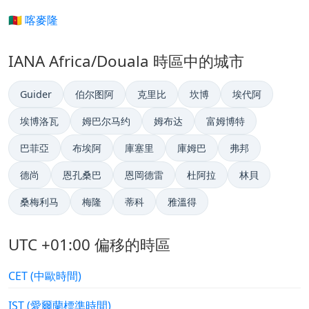
🇨🇲 喀麥隆
IANA Africa/Douala 時區中的城市
Guider
伯尔图阿
克里比
坎博
埃代阿
埃博洛瓦
姆巴尔马约
姆布达
富姆博特
巴菲亞
布埃阿
庫塞里
庫姆巴
弗邦
德尚
恩孔桑巴
恩岡德雷
杜阿拉
林貝
桑梅利马
梅隆
蒂科
雅溫得
UTC +01:00 偏移的時區
CET (中歐時間)
IST (愛爾蘭標準時間)