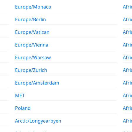
Europe/Monaco
Afri
Europe/Berlin
Afr
Europe/Vatican
Afri
Europe/Vienna
Afr
Europe/Warsaw
Afr
Europe/Zurich
Afr
Europe/Amsterdam
Afr
MET
Afr
Poland
Afr
Arctic/Longyearbyen
Afr