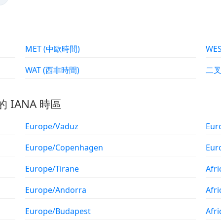
MET (中歐時間)
WAT (西非時間)
的 IANA 時區
Europe/Vaduz
Eur
Europe/Copenhagen
Eur
Europe/Tirane
Afri
Europe/Andorra
Afr
Europe/Budapest
Afri