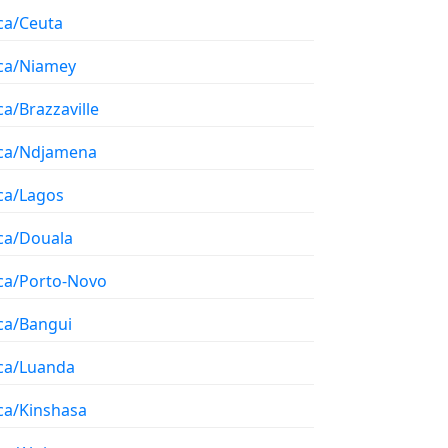
ca/Ceuta
ica/Niamey
ca/Brazzaville
ica/Ndjamena
ica/Lagos
ica/Douala
ica/Porto-Novo
ica/Bangui
ica/Luanda
ica/Kinshasa