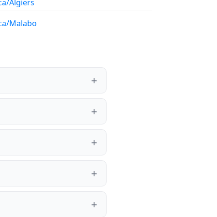
ca/Algiers
ica/Malabo