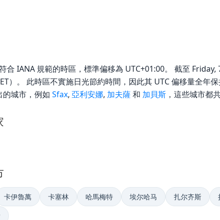
 是符合 IANA 規範的時區，標準偏移為 UTC+01:00。 截至 Friday, 7 A
CET）。 此時區不實施日光節約時間，因此其 UTC 偏移量全年保持不變
列出的城市，例如
Sfax
,
亞利安娜
,
加夫薩
和
加貝斯
，這些城市都
家
市
卡伊魯萬
卡塞林
哈馬梅特
埃尔哈马
扎尔齐斯
肯