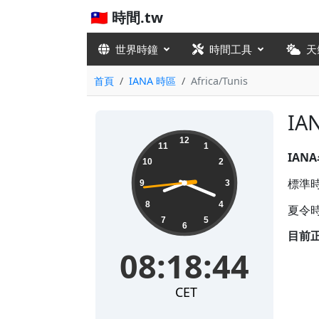
🇹🇼 時間.tw
世界時鐘
時間工具
天
首頁
IANA 時區
Africa/Tunis
IA
08:18:45
12
11
1
IAN
10
2
標準時差
9
3
8
4
夏令時
7
5
6
目前
08:18:45
CET