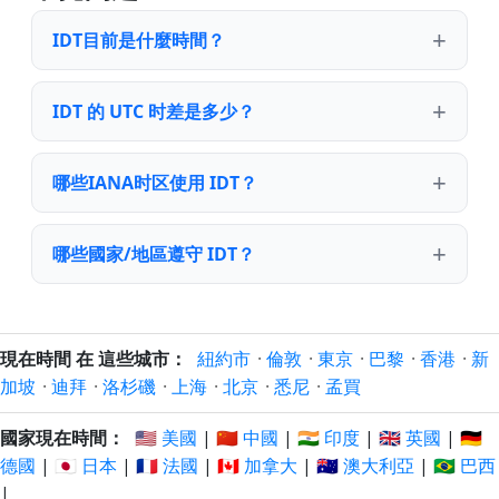
IDT目前是什麼時間？
IDT 的 UTC 时差是多少？
哪些IANA时区使用 IDT？
哪些國家/地區遵守 IDT？
現在時間 在 這些城市：
紐約市
·
倫敦
·
東京
·
巴黎
·
香港
·
新
加坡
·
迪拜
·
洛杉磯
·
上海
·
北京
·
悉尼
·
孟買
國家現在時間：
🇺🇸 美國
|
🇨🇳 中國
|
🇮🇳 印度
|
🇬🇧 英國
|
🇩🇪
德國
|
🇯🇵 日本
|
🇫🇷 法國
|
🇨🇦 加拿大
|
🇦🇺 澳大利亞
|
🇧🇷 巴西
|