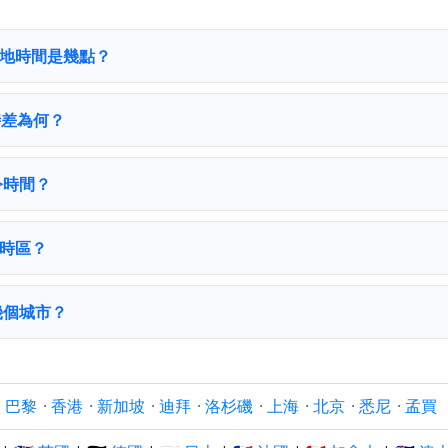
區的當地時間是幾點？
 時差為何？
夏令時間？
li時區？
含了幾個城市？
·
巴黎
·
香港
·
新加坡
·
迪拜
·
洛杉磯
·
上海
·
北京
·
悉尼
·
孟買