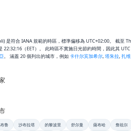
poli) 是符合 IANA 規範的時區，標準偏移為 UTC+02:00。 截至 Thurs
當地時間是 22:32:16（EET）。 此時區不實施日光節約時間，因此其 
亞
。 涵蓋 20 個列出的城市，例如
卡什尔宾加希尔
,
塔朱拉
,
扎维
國家
城市
托布鲁
沙布拉塔
的黎波里
舒尔曼
薩布哈
詹祖尔