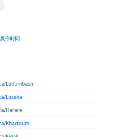
歐夏令時間
ica/Lubumbashi
ica/Lusaka
ica/Harare
ica/Khartoum
ca/Kigali