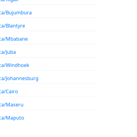
ica/Bujumbura
ca/Blantyre
ica/Mbabane
ca/Juba
ica/Windhoek
ica/Johannesburg
ca/Cairo
ica/Maseru
ica/Maputo