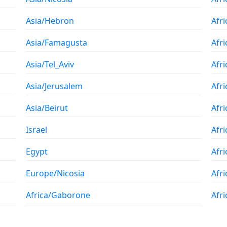
Asia/Hebron
Afr
Asia/Famagusta
Afri
Asia/Tel_Aviv
Afr
Asia/Jerusalem
Afri
Asia/Beirut
Afr
Israel
Afr
Egypt
Afri
Europe/Nicosia
Afr
Africa/Gaborone
Afr