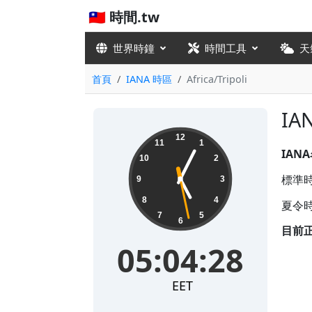
🇹🇼 時間.tw
世界時鐘
時間工具
天
首頁
IANA 時區
Africa/Tripoli
IA
05:04:29
12
11
1
IAN
10
2
標準時差
9
3
8
4
夏令時
7
5
6
目前
05:04:29
EET