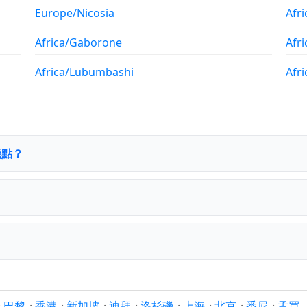
Europe/Nicosia
Afri
Africa/Gaborone
Afr
Africa/Lubumbashi
Afr
幾點？
·
巴黎
·
香港
·
新加坡
·
迪拜
·
洛杉磯
·
上海
·
北京
·
悉尼
·
孟買