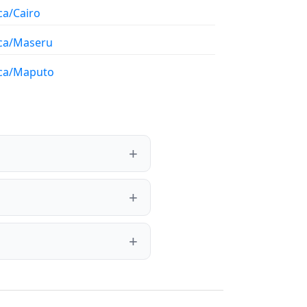
ca/Cairo
ica/Maseru
ica/Maputo