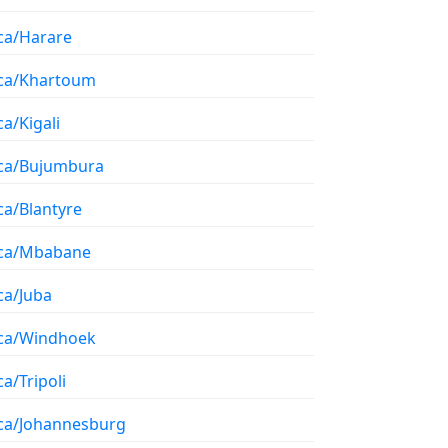
ica/Harare
ica/Khartoum
ca/Kigali
ica/Bujumbura
ca/Blantyre
ica/Mbabane
ca/Juba
ica/Windhoek
ca/Tripoli
ica/Johannesburg