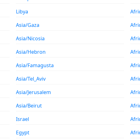
Libya
Afr
Asia/Gaza
Afr
Asia/Nicosia
Afri
Asia/Hebron
Afr
Asia/Famagusta
Afri
Asia/Tel_Aviv
Afr
Asia/Jerusalem
Afri
Asia/Beirut
Afr
Israel
Afri
Egypt
Afr