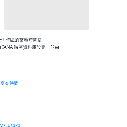
26，EET 時區的當地時間是
期由 IANA 時區資料庫設定，並由
歐夏令時間
ica/Lusaka