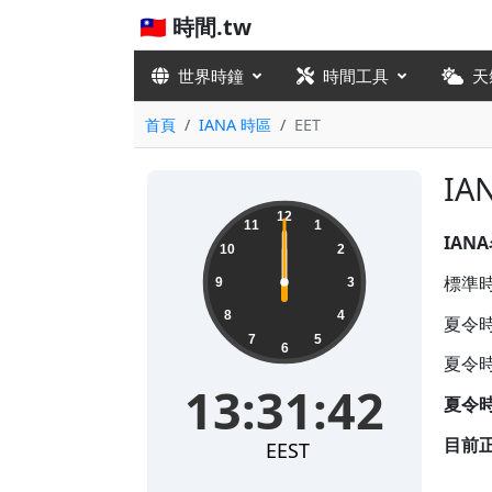
🇹🇼 時間.tw
世界時鐘
時間工具
天
首頁
IANA 時區
EET
IA
12
11
1
IAN
10
2
標準時差
9
3
8
4
夏令時
7
5
6
夏令時
13:31:42
夏令
目前
EEST