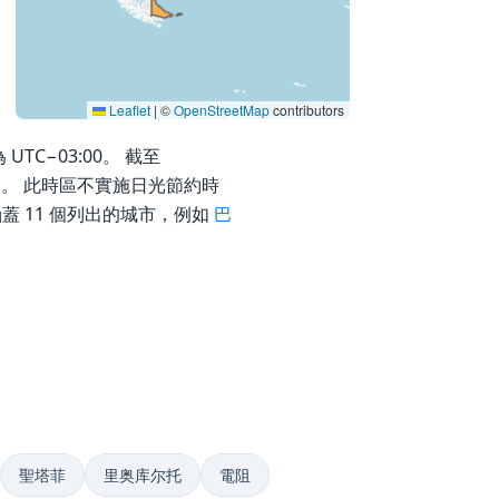
Leaflet
|
©
OpenStreetMap
contributors
 UTC−03:00。 截至
33（-03）。 此時區不實施日光節約時
涵蓋 11 個列出的城市，例如
巴
聖塔菲
里奥库尔托
電阻