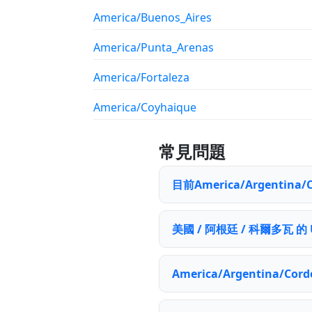
America/Buenos_Aires
America/Punta_Arenas
America/Fortaleza
America/Coyhaique
常見問題
目前America/Argenti
美國 / 阿根廷 / 科爾多瓦 的
America/Argentina/