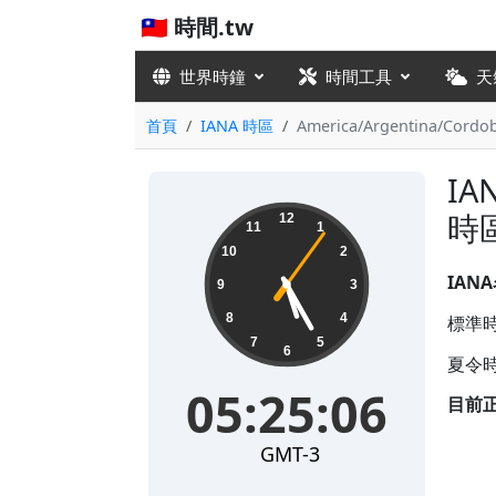
🇹🇼 時間.tw
世界時鐘
時間工具
天
首頁
IANA 時區
America/Argentina/Cordo
IA
05:25:06
時
12
11
1
10
2
IAN
9
3
8
4
標準時
7
5
6
夏令時
05:25:06
目前
GMT-3