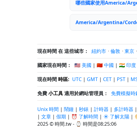
哪些國家使用America/Arge
America/Argentina/
現在時間 在 這些城市：
紐約市
·
倫敦
·
東京
國家現在時間：
🇺🇸 美國
|
🇨🇳 中國
|
🇮🇳 印度
現在時間
時區
:
UTC
|
GMT
|
CET
|
PST
|
M
免費
小工具
適用於網站管理員：
免費模擬時
Unix 時間
|
鬧鐘
|
秒錶
|
計時器
|
多計時器
|
文章
|
假期
|
⏰ 了解時間
|
☀️ 了解太陽
|
2025 © 時間.tw - ⌚
時間是08:25:06