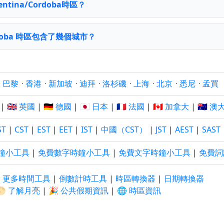
ntina/Cordoba時區？
Cordoba 時區包含了幾個城市？
·
巴黎
·
香港
·
新加坡
·
迪拜
·
洛杉磯
·
上海
·
北京
·
悉尼
·
孟買
|
🇬🇧 英國
|
🇩🇪 德國
|
🇯🇵 日本
|
🇫🇷 法國
|
🇨🇦 加拿大
|
🇦🇺 
ST
|
CST
|
EST
|
EET
|
IST
|
中國（CST）
|
JST
|
AEST
|
SAST
鐘小工具
|
免費數字時鐘小工具
|
免費文字時鐘小工具
|
免費詞
|
更多時間工具
|
倒數計時工具
|
時區轉換器
|
日期轉換器
🌕 了解月亮
|
🎉 公共假期資訊
|
🌐 時區資訊