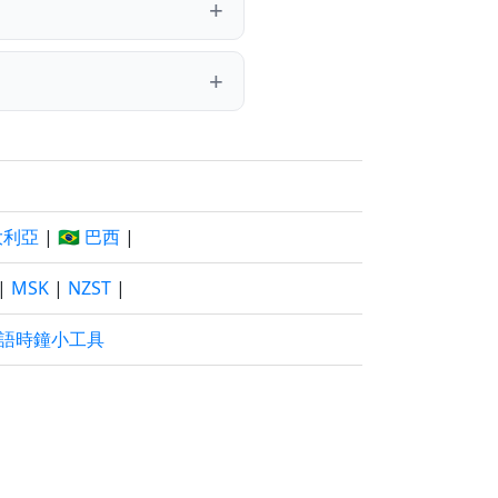
澳大利亞
|
🇧🇷 巴西
|
|
MSK
|
NZST
|
語時鐘小工具