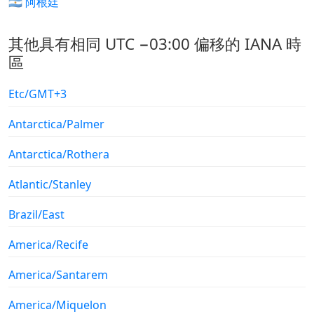
🇦🇷 阿根廷
其他具有相同 UTC −03:00 偏移的 IANA 時
區
Etc/GMT+3
Antarctica/Palmer
Antarctica/Rothera
Atlantic/Stanley
Brazil/East
America/Recife
America/Santarem
America/Miquelon