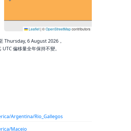
Leaflet
|
©
OpenStreetMap
contributors
ursday, 6 August 2026，
因此其 UTC 偏移量全年保持不變。
rica/Argentina/Rio_Gallegos
rica/Maceio