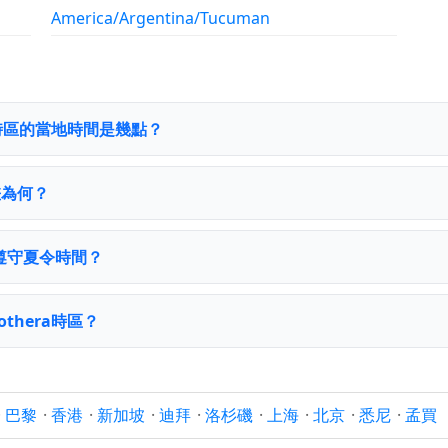
America/Argentina/Tucuman
era時區的當地時間是幾點？
時差為何？
 是否遵守夏令時間？
othera時區？
·
巴黎
·
香港
·
新加坡
·
迪拜
·
洛杉磯
·
上海
·
北京
·
悉尼
·
孟買