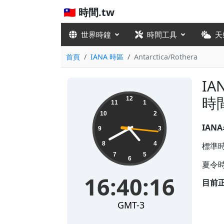
🇹🇼 時間.tw
世界時鐘
時間工具
天
首頁
IANA 時區
Antarctica/Rothera
IA
16:40:16
時
12
11
1
10
2
IAN
9
3
8
4
標準時
7
5
6
夏令時
16:40:16
目前
GMT-3