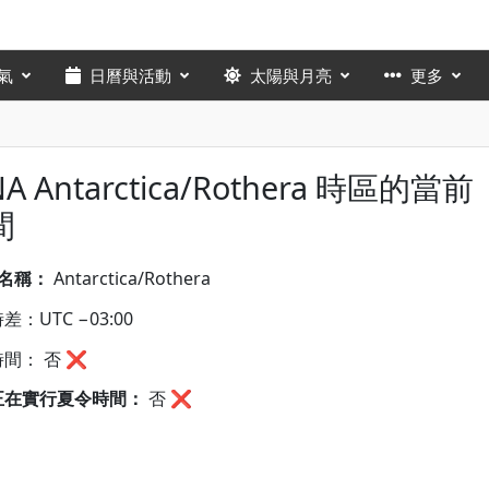
氣
日曆與活動
太陽與月亮
更多
NA Antarctica/Rothera 時區的當前
間
A名稱：
Antarctica/Rothera
差：UTC −03:00
間： 否 ❌
正在實行夏令時間：
否
❌