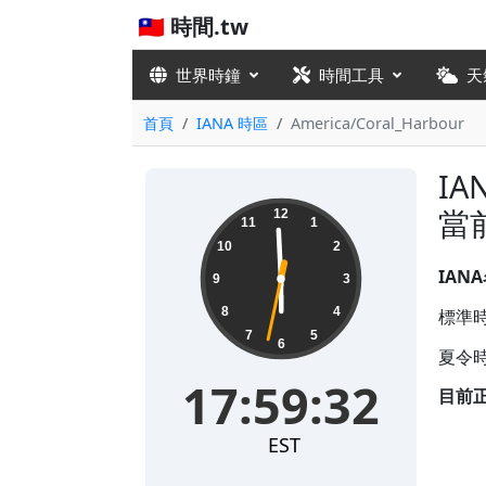
🇹🇼 時間.tw
世界時鐘
時間工具
天
首頁
IANA 時區
America/Coral_Harbour
IA
17:59:32
當
12
11
1
10
2
IAN
9
3
8
4
標準時
7
5
6
夏令時
17:59:32
目前
EST