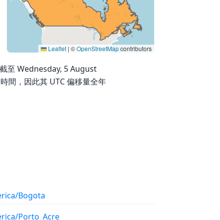
Leaflet
|
©
OpenStreetMap
contributors
 Wednesday, 5 August
光節約時間，因此其 UTC 偏移量全年
rica/Bogota
rica/Porto_Acre