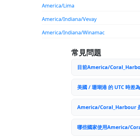
America/Lima
America/Indiana/Vevay
America/Indiana/Winamac
常見問題
目前America/Coral_H
美國 / 珊瑚港 的 UTC 時差
America/Coral_Harb
哪些國家使用America/Cora