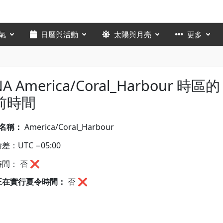
氣
日曆與活動
太陽與月亮
更多
NA America/Coral_Harbour 時區的
前時間
A名稱：
America/Coral_Harbour
差：UTC −05:00
間： 否 ❌
正在實行夏令時間：
否
❌