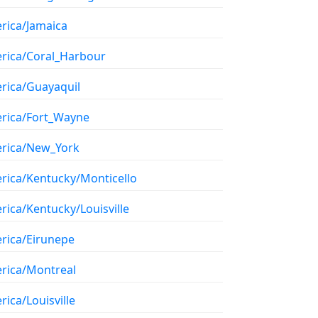
rica/Jamaica
rica/Coral_Harbour
rica/Guayaquil
rica/Fort_Wayne
rica/New_York
rica/Kentucky/Monticello
rica/Kentucky/Louisville
rica/Eirunepe
rica/Montreal
ica/Louisville