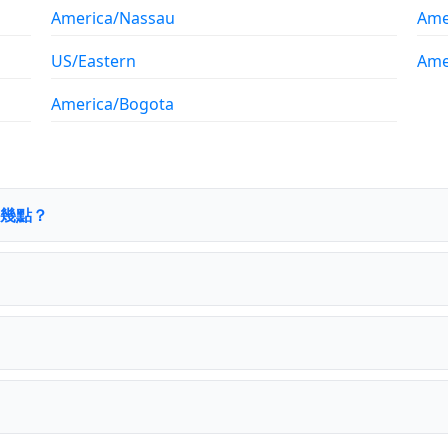
America/Nassau
Ame
US/Eastern
Ame
America/Bogota
是幾點？