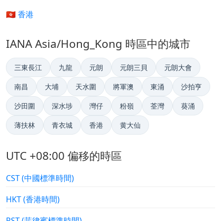
🇭🇰 香港
IANA Asia/Hong_Kong 時區中的城市
三東長江
九龍
元朗
元朗三貝
元朗大會
南昌
大埔
天水圍
將軍澳
東涌
沙拍亨
沙田圍
深水埗
灣仔
粉嶺
荃灣
葵涌
薄扶林
青衣城
香港
黄大仙
UTC +08:00 偏移的時區
CST (中國標準時間)
HKT (香港時間)
PST (菲律賓標準時間)