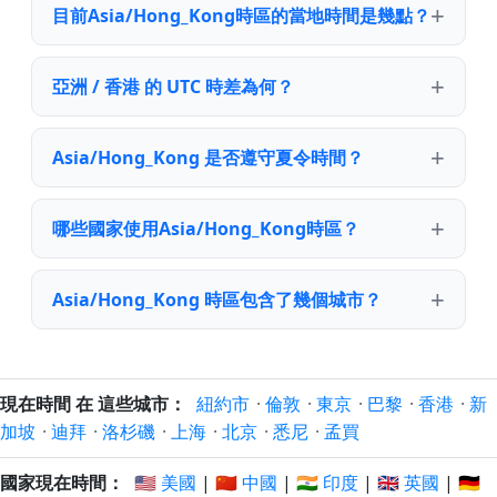
目前Asia/Hong_Kong時區的當地時間是幾點？
亞洲 / 香港 的 UTC 時差為何？
Asia/Hong_Kong 是否遵守夏令時間？
哪些國家使用Asia/Hong_Kong時區？
Asia/Hong_Kong 時區包含了幾個城市？
現在時間 在 這些城市：
紐約市
·
倫敦
·
東京
·
巴黎
·
香港
·
新
加坡
·
迪拜
·
洛杉磯
·
上海
·
北京
·
悉尼
·
孟買
國家現在時間：
🇺🇸 美國
|
🇨🇳 中國
|
🇮🇳 印度
|
🇬🇧 英國
|
🇩🇪