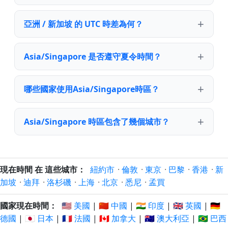
亞洲 / 新加坡 的 UTC 時差為何？
Asia/Singapore 是否遵守夏令時間？
哪些國家使用Asia/Singapore時區？
Asia/Singapore 時區包含了幾個城市？
現在時間 在 這些城市：
紐約市
·
倫敦
·
東京
·
巴黎
·
香港
·
新
加坡
·
迪拜
·
洛杉磯
·
上海
·
北京
·
悉尼
·
孟買
國家現在時間：
🇺🇸 美國
|
🇨🇳 中國
|
🇮🇳 印度
|
🇬🇧 英國
|
🇩🇪
德國
|
🇯🇵 日本
|
🇫🇷 法國
|
🇨🇦 加拿大
|
🇦🇺 澳大利亞
|
🇧🇷 巴西