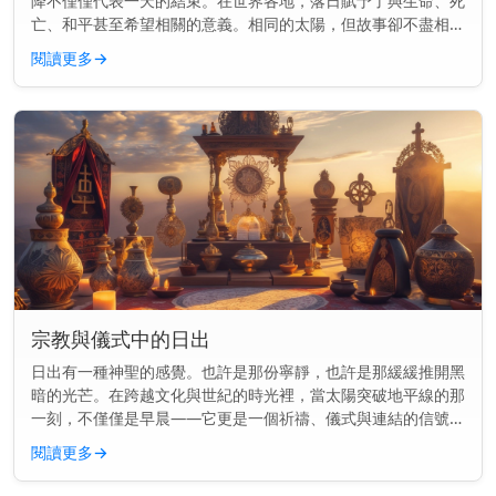
降不僅僅代表一天的結束。在世界各地，落日賦予了與生命、死
亡、和平甚至希望相關的意義。相同的太陽，但故事卻不盡相
同。 主要見解： 在各種文化中，落日常常象徵結束、反思與轉
閱讀更多
→
變——但其意義會...
宗教與儀式中的日出
日出有一種神聖的感覺。也許是那份寧靜，也許是那緩緩推開黑
暗的光芒。在跨越文化與世紀的時光裡，當太陽突破地平線的那
一刻，不僅僅是早晨——它更是一個祈禱、儀式與連結的信號。
主要見解： 日出長久以來標誌著許多宗教中的神聖時刻，用於
閱讀更多
→
祈禱、供奉和慶...