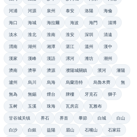
河浦
河源
泉州
泰安
洛陽
海倫
海口
海城
海拉爾
海波
海門
淄博
淡水
淮北
淮南
淮安
深圳
清遠
渭南
湖州
湘潭
湛江
溫州
漢中
漢家
漢峰
漢語
漯河
潍坊
潮州
濟南
濟寧
濟源
濮陽城關鎮
濱河
瀋陽
瀘州
烏川
烏海
烏蘭浩特
烏魯木齊
無
無為
無錫
煙台
牌樓
牙克石
獅子
玉树
玉溪
珠海
瓦房店
瓦雅布
甘谷城关镇
界石
界首
畢節
白城
白山
白沙
白銀
益陽
眉山
石嘴山
石家莊