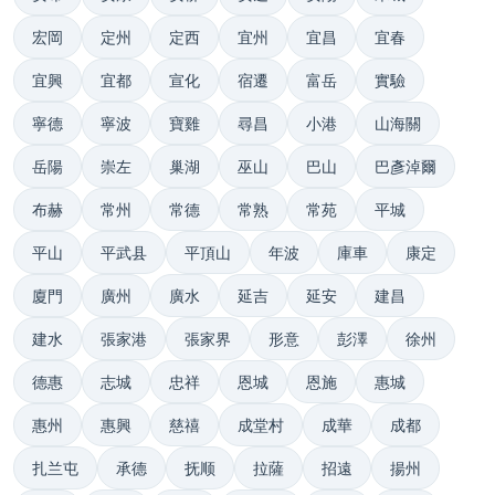
宏岡
定州
定西
宜州
宜昌
宜春
宜興
宜都
宣化
宿遷
富岳
實驗
寧德
寧波
寶雞
尋昌
小港
山海關
岳陽
崇左
巢湖
巫山
巴山
巴彥淖爾
布赫
常州
常德
常熟
常苑
平城
平山
平武县
平頂山
年波
庫車
康定
廈門
廣州
廣水
延吉
延安
建昌
建水
張家港
張家界
形意
彭澤
徐州
德惠
志城
忠祥
恩城
恩施
惠城
惠州
惠興
慈禧
成堂村
成華
成都
扎兰屯
承德
抚顺
拉薩
招遠
揚州