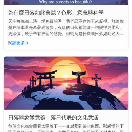
為什麼日落如此美麗？色彩、意義與科學
天空每晚都上演一場免費的秀，我們忍不住停下來凝視。無論你
是在堵車還是牽著狗散步，火紅的日落都能讓一切變得更柔和、
更緩慢，幾乎帶有神聖的感覺。但究竟是什麼讓日落如此迷人
——為什麼它們似乎能觸動我們內心深處的某些東西？ 主要見
閱讀更多
→
解： 日落之所以美...
日落與象徵意義：落日代表的文化意涵
每個文化都會觀看太陽落下——並感受到某些東西。那緩慢的下