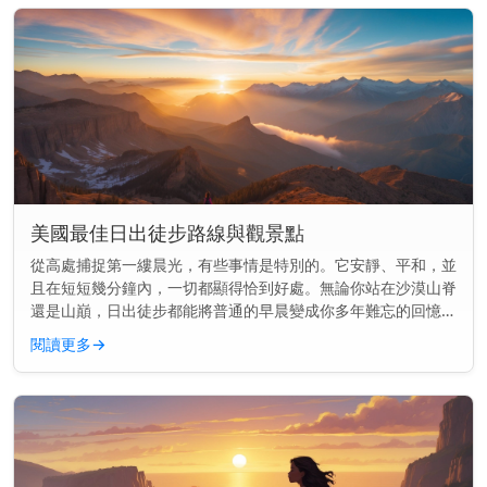
美國最佳日出徒步路線與觀景點
從高處捕捉第一縷晨光，有些事情是特別的。它安靜、平和，並
且在短短幾分鐘內，一切都顯得恰到好處。無論你站在沙漠山脊
還是山巔，日出徒步都能將普通的早晨變成你多年難忘的回憶。
快速見解： 美國最好的日出徒步結合了開闊的視野與簡單到中
閱讀更多
→
等難度的步道—...