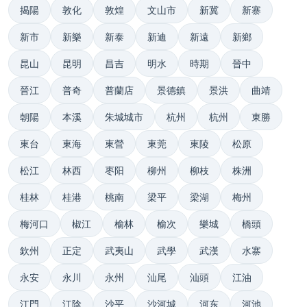
揭陽
敦化
敦煌
文山市
新冀
新寨
新市
新樂
新泰
新迪
新遠
新鄉
昆山
昆明
昌吉
明水
時期
晉中
晉江
普奇
普蘭店
景德鎮
景洪
曲靖
朝陽
本溪
朱城城市
杭州
杭州
東勝
東台
東海
東營
東莞
東陵
松原
松江
林西
枣阳
柳州
柳枝
株洲
桂林
桂港
桃南
梁平
梁湖
梅州
梅河口
椒江
榆林
榆次
樂城
橋頭
欽州
正定
武夷山
武學
武漢
水寨
永安
永川
永州
汕尾
汕頭
江油
江門
江陰
沙平
沙河城
河东
河池