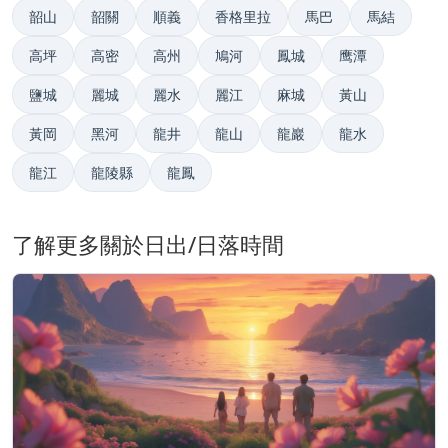
韶山
韶關
順義
香格里拉
馬巴
馬結
高坪
高密
高州
鳩河
鳳城
鹰潭
鹽城
麗城
麗水
麗江
麻城
黃山
黃岡
黑河
龍井
龍山
龍巖
龍水
龍江
龍陵縣
龍鳳
了解更多關於日出/日落時間