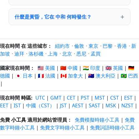
什麼是黃昏，它在 中和 何時發生？
現在時間 在 這些城市：
紐約市
·
倫敦
·
東京
·
巴黎
·
香港
·
新
加坡
·
迪拜
·
洛杉磯
·
上海
·
北京
·
悉尼
·
孟買
國家現在時間：
🇺🇸 美國
|
🇨🇳 中國
|
🇮🇳 印度
|
🇬🇧 英國
|
🇩🇪
德國
|
🇯🇵 日本
|
🇫🇷 法國
|
🇨🇦 加拿大
|
🇦🇺 澳大利亞
|
🇧🇷 巴西
|
現在時間
時區
:
UTC
|
GMT
|
CET
|
PST
|
MST
|
CST
|
EST
|
EET
|
IST
|
中國（CST）
|
JST
|
AEST
|
SAST
|
MSK
|
NZST
|
免費
小工具
適用於網站管理員：
免費模擬時鐘小工具
|
免費
數字時鐘小工具
|
免費文字時鐘小工具
|
免費詞語時鐘小工具