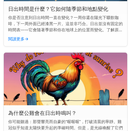
日出時間是什麼？它如何隨季節和地點變化
你是否注意到日出時間一直在變化？一周你還在陽光下啜飲咖
啡，下一周外面已經漆黑一片。這並非巧合。日出並沒有固定的
時間表——它會隨著季節和你在地球上的位置而變化。了解原因
可以幫助你更好地規劃早晨的時間，無論你是想趕在天亮時跑
閱讀更多
→
步，還是想準時送孩子...
為什麼公雞會在日出時鳴叫？
你可能聽過：那聲響亮而自豪的“喔喔喔”，打破清晨的寧靜。雞
冠似乎知道太陽快要升起的準確時間。但是，是光線喚醒了它們