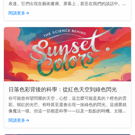
表達。它們出現在藝術畫廊、屏幕上，甚至在我們的談話中。但
為什麼日落總是出現在各處呢？ 主要見解： 日落在文化中如此
閱讀更多
→
頻繁出現，是因...
日落色彩背後的科學：從紅色天空到綠色閃光
你可能曾仰望閃耀的天空，心想，這怎麼可能是真的？橙色的雲
彩。猩紅的光芒。有時甚至還會出現一抹綠色的閃光。這感覺就
像魔法一樣。但這一切都是科學——以及一點點的時機。太陽可
能正在落下，但物理學才剛剛開始。 快速見解： 日落的顏色是
閱讀更多
→
因為陽光穿過地...