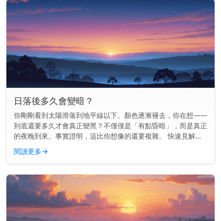
日落後多久會變暗？
你剛剛看到太陽滑落到地平線以下。顏色逐漸褪去，你在想——
到底還要多久才會真正變黑？不僅僅是「有點昏暗」，而是真正
的夜晚到來。事實證明，這比你想像的還要複雜。 快速見解：
通常在日落後70到100分鐘內會完全變黑，這取決於你的地點和
閱讀更多
→
季節。 為...