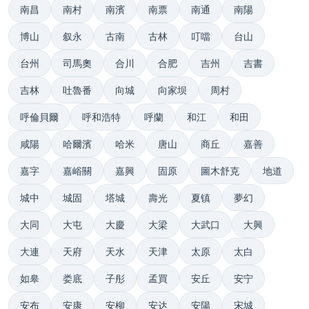
南昌
南村
南濱
南票
南通
南陽
博山
叙永
古南
古林
叮噹
台山
台州
司馬奧
合川
合肥
吉州
吉書
吉林
吐魯番
向城
向家坝
周村
呼倫貝爾
呼和浩特
呼蘭
和江
和田
咸陽
哈爾濱
哈米
唐山
商丘
嘉善
嘉字
嘉峪關
嘉興
固原
圖木舒克
地道
城中
城固
塔城
壽光
夏镇
夢幻
大同
大屯
大慶
大梁
大武口
大興
大連
天府
天水
天津
太原
太白
如皋
娄底
子彤
孟買
安丘
安宁
安布
安康
安柳
安达
安陽
宋城