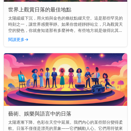
世界上觀賞日落的最佳地點
太陽緩緩下沉，用火焰與金色的條紋點綴天空。這是那些罕見的
時刻之一，讓世界感覺寧靜。如果你曾經靜靜站立，只為觀賞天
空的變色，你就會知道那有多麼神奇。有些地方就是做得比其他
地方更好。這裡的景色就像是為你而畫的一樣。 快速見解： 前
閱讀更多
→
往聖托里尼、大...
藝術、娛樂與語言中的日落
太陽逐漸下降。色彩在天空中延展。我們內心的某些部分變得柔
軟。日落不僅僅是漂亮的景象——它們觸動人心。它們用符號來