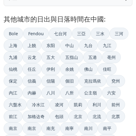
其他城市的日出與日落時間在中國:
Bole
Fendou
七台河
三亞
三水
三河
上海
上饒
东阳
中山
九台
九江
九浦
云龙
五大
五指山
五港
亳州
仙桃
任丘
伊利
余姚
佛山
佳旺
保定
信義
信陽
個旧
克拉瑪依
兗州
內江
內赫
八川
八所
公主嶺
六安
六盤水
冷水江
凌河
凱莉
利川
前州
前江
加格达奇
包頭
北京
北流
北票
南京
南京
南充
南寧
南川
南平