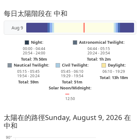
每日太陽階段在 中和
Aug 9
Night:
Astronomical Twilight:
00:00 - 04:44
04:44 - 05:15
20:54 - 24:00
20:24 - 20:54
Total: 7h 50m
Total: 1h 2m
Nautical Twilight:
Civil Twilight:
Daylight:
05:15 - 05:45
05:45 - 06:10
06:10 - 19:29
19:54 - 20:24
19:29 - 19:54
Total: 13h 18m
Total: 59m
Total: 51m
Solar Noon/Midnight:
━
12:50
太陽在的路徑
Sunday, August 9, 2026
在
中和