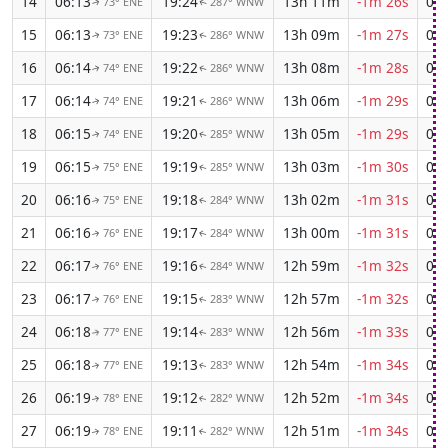
14
06:13
19:24
13h 11m
-1m 26s
04:
73° ENE
287° WNW
↑
↑
15
06:13
19:23
13h 09m
-1m 27s
04:
73° ENE
286° WNW
↑
↑
16
06:14
19:22
13h 08m
-1m 28s
04:
74° ENE
286° WNW
↑
↑
17
06:14
19:21
13h 06m
-1m 29s
04:
74° ENE
286° WNW
↑
↑
18
06:15
19:20
13h 05m
-1m 29s
04:
74° ENE
285° WNW
↑
↑
19
06:15
19:19
13h 03m
-1m 30s
04:
75° ENE
285° WNW
↑
↑
20
06:16
19:18
13h 02m
-1m 31s
04:
75° ENE
284° WNW
↑
↑
21
06:16
19:17
13h 00m
-1m 31s
04:
76° ENE
284° WNW
↑
↑
22
06:17
19:16
12h 59m
-1m 32s
04:
76° ENE
284° WNW
↑
↑
23
06:17
19:15
12h 57m
-1m 32s
04:
76° ENE
283° WNW
↑
↑
24
06:18
19:14
12h 56m
-1m 33s
04:
77° ENE
283° WNW
↑
↑
25
06:18
19:13
12h 54m
-1m 34s
04:
77° ENE
283° WNW
↑
↑
26
06:19
19:12
12h 52m
-1m 34s
04:
78° ENE
282° WNW
↑
↑
27
06:19
19:11
12h 51m
-1m 34s
04:
78° ENE
282° WNW
↑
↑