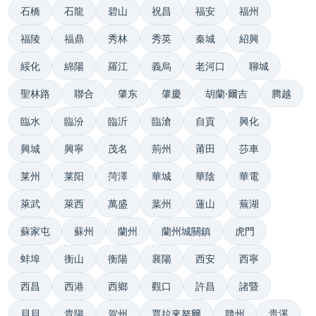
石橋
石龍
碧山
祝昌
福安
福州
福陵
福鼎
秀林
秀英
秦城
紹興
綏化
綿陽
羅江
義烏
老河口
聊城
聖林路
聯合
肇东
肇慶
胡蘭·爾吉
腾越
臨水
臨汾
臨沂
臨滄
自貢
興化
興城
興寧
茂名
荊州
莆田
莎車
莱州
莱阳
菏澤
華城
華陰
華電
萊武
萊西
萬盛
葉州
蓮山
蕪湖
蘇家屯
蘇州
蘭州
蘭州城關鎮
虎門
蚌埠
衡山
衡陽
襄陽
西安
西寧
西昌
西港
西鄉
觀口
許昌
諸暨
貝貝
貴陽
賀州
賈拉來努爾
贛州
贵溪