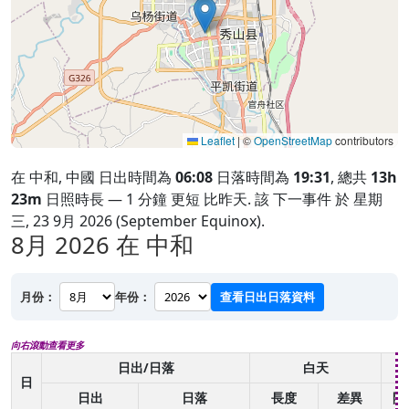
Leaflet
|
©
OpenStreetMap
contributors
在 中和, 中國 日出時間為
06:08
日落時間為
19:31
, 總共
13h
23m
日照時長 — 1 分鐘 更短 比昨天. 該 下一事件 於 星期
三, 23 9月 2026 (September Equinox).
8月 2026
在 中和
月份：
年份：
查看日出日落資料
向右滾動查看更多
日出/日落
白天
日
日出
日落
長度
差異
開