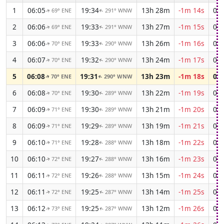
1
06:05
19:34
13h 28m
-1m 14s
04:
69° ENE
291° WNW
↑
↑
2
06:06
19:33
13h 27m
-1m 15s
04:
69° ENE
291° WNW
↑
↑
3
06:06
19:33
13h 26m
-1m 16s
04:
70° ENE
290° WNW
↑
↑
4
06:07
19:32
13h 24m
-1m 17s
04:
70° ENE
290° WNW
↑
↑
5
06:08
19:31
13h 23m
-1m 18s
04:
70° ENE
290° WNW
↑
↑
6
06:08
19:30
13h 22m
-1m 19s
04:
70° ENE
289° WNW
↑
↑
7
06:09
19:30
13h 21m
-1m 20s
04:
71° ENE
289° WNW
↑
↑
8
06:09
19:29
13h 19m
-1m 21s
04:
71° ENE
289° WNW
↑
↑
9
06:10
19:28
13h 18m
-1m 22s
04:
71° ENE
288° WNW
↑
↑
10
06:10
19:27
13h 16m
-1m 23s
04:
72° ENE
288° WNW
↑
↑
11
06:11
19:26
13h 15m
-1m 24s
04:
72° ENE
288° WNW
↑
↑
12
06:11
19:25
13h 14m
-1m 25s
04:
72° ENE
287° WNW
↑
↑
13
06:12
19:25
13h 12m
-1m 26s
04:
73° ENE
287° WNW
↑
↑