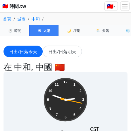
🇹🇼
🇹🇼 時間.tw
▾
首頁
城市
中和
⏱️
時間
☀️
太陽
🌙
月亮
🌦️
天氣
💨
日出/日落今天
日出/日落明天
在 中和, 中國 🇨🇳
14:48:18
12
11
1
10
2
9
3
8
4
7
5
6
CST