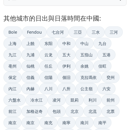
其他城市的日出與日落時間在中國:
Bole
Fendou
七台河
三亞
三水
三河
上海
上饒
东阳
中和
中山
九台
九江
九浦
云龙
五大
五指山
五港
亳州
仙桃
任丘
伊利
余姚
佳旺
保定
信義
信陽
個旧
克拉瑪依
兗州
內江
內赫
八川
八所
公主嶺
六安
六盤水
冷水江
凌河
凱莉
利川
前州
前江
加格达奇
包頭
北京
北流
北票
南京
南京
南充
南寧
南川
南平