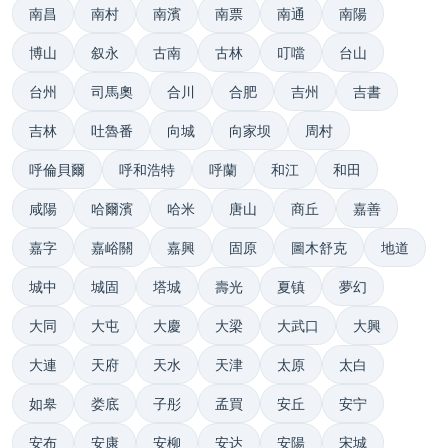
南昌
南村
南濱
南票
南通
南陽
博山
叙永
古南
古林
叮噹
台山
台州
司馬奧
合川
合肥
吉州
吉書
吉林
吐魯番
向城
向家坝
周村
呼倫貝爾
呼和浩特
呼蘭
和江
和田
咸陽
哈爾濱
哈米
唐山
商丘
嘉善
嘉字
嘉峪關
嘉興
固原
圖木舒克
地道
城中
城固
塔城
壽光
夏镇
夢幻
大同
大屯
大慶
大梁
大武口
大興
大連
天府
天水
天津
太原
太白
如皋
娄底
子彤
孟買
安丘
安宁
安布
安康
安柳
安达
安陽
宋城