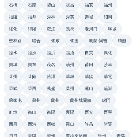
石橋
石龍
碧山
祝昌
福安
福州
福陵
福鼎
秀林
秀英
秦城
紹興
綏化
綿陽
羅江
義烏
老河口
聊城
聖林路
聯合
肇东
肇慶
胡蘭·爾吉
腾越
臨水
臨汾
臨沂
臨滄
自貢
興化
興城
興寧
茂名
荊州
莆田
莎車
莱州
莱阳
菏澤
華城
華陰
華電
萊武
萊西
萬盛
葉州
蓮山
蕪湖
蘇家屯
蘇州
蘭州
蘭州城關鎮
虎門
蚌埠
衡山
衡陽
襄陽
西安
西寧
西昌
西港
西鄉
觀口
許昌
諸暨
貝貝
貴陽
賀州
賈拉來努爾
贛州
贵溪