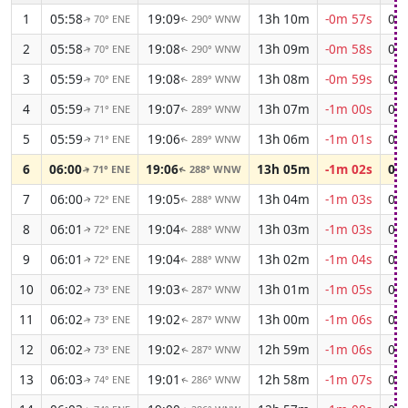
1
05:58
19:09
13h 10m
-0m 57s
04:
70° ENE
290° WNW
↑
↑
2
05:58
19:08
13h 09m
-0m 58s
04:
70° ENE
290° WNW
↑
↑
3
05:59
19:08
13h 08m
-0m 59s
04:
70° ENE
289° WNW
↑
↑
4
05:59
19:07
13h 07m
-1m 00s
04:
71° ENE
289° WNW
↑
↑
5
05:59
19:06
13h 06m
-1m 01s
04:
71° ENE
289° WNW
↑
↑
6
06:00
19:06
13h 05m
-1m 02s
04:
71° ENE
288° WNW
↑
↑
7
06:00
19:05
13h 04m
-1m 03s
04:
72° ENE
288° WNW
↑
↑
8
06:01
19:04
13h 03m
-1m 03s
04:
72° ENE
288° WNW
↑
↑
9
06:01
19:04
13h 02m
-1m 04s
04:
72° ENE
288° WNW
↑
↑
10
06:02
19:03
13h 01m
-1m 05s
04:
73° ENE
287° WNW
↑
↑
11
06:02
19:02
13h 00m
-1m 06s
04:
73° ENE
287° WNW
↑
↑
12
06:02
19:02
12h 59m
-1m 06s
04:
73° ENE
287° WNW
↑
↑
13
06:03
19:01
12h 58m
-1m 07s
04:
74° ENE
286° WNW
↑
↑