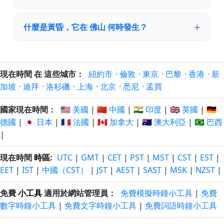
什麼是黃昏，它在 佛山 何時發生？
現在時間 在 這些城市：
紐約市
·
倫敦
·
東京
·
巴黎
·
香港
·
新
加坡
·
迪拜
·
洛杉磯
·
上海
·
北京
·
悉尼
·
孟買
國家現在時間：
🇺🇸 美國
|
🇨🇳 中國
|
🇮🇳 印度
|
🇬🇧 英國
|
🇩🇪
德國
|
🇯🇵 日本
|
🇫🇷 法國
|
🇨🇦 加拿大
|
🇦🇺 澳大利亞
|
🇧🇷 巴西
|
現在時間
時區
:
UTC
|
GMT
|
CET
|
PST
|
MST
|
CST
|
EST
|
EET
|
IST
|
中國（CST）
|
JST
|
AEST
|
SAST
|
MSK
|
NZST
|
免費
小工具
適用於網站管理員：
免費模擬時鐘小工具
|
免費
數字時鐘小工具
|
免費文字時鐘小工具
|
免費詞語時鐘小工具