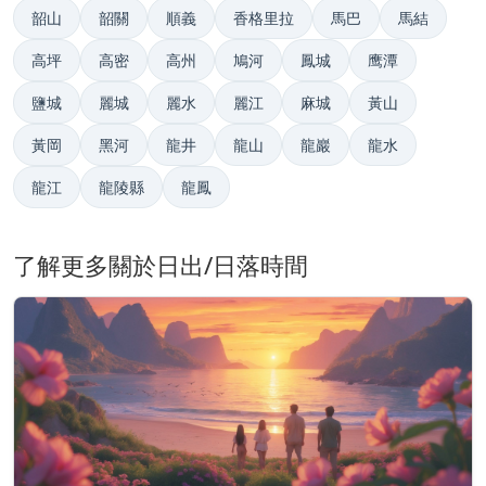
韶山
韶關
順義
香格里拉
馬巴
馬結
高坪
高密
高州
鳩河
鳳城
鹰潭
鹽城
麗城
麗水
麗江
麻城
黃山
黃岡
黑河
龍井
龍山
龍巖
龍水
龍江
龍陵縣
龍鳳
了解更多關於日出/日落時間