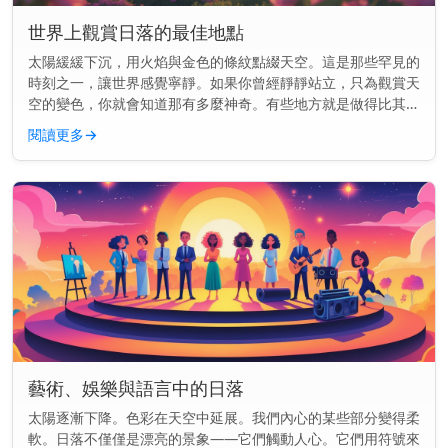
世界上觀賞日落的最佳地點
太陽緩緩下沉，用火焰與金色的條紋點綴天空。這是那些罕見的
時刻之一，讓世界感覺寧靜。如果你曾經靜靜站立，只為觀賞天
空的變色，你就會知道那有多麼神奇。有些地方就是做得比其他
地方更好。這裡的景色就像是為你而畫的一樣。 快速見解： 前
閱讀更多
→
往聖托里尼、大...
藝術、娛樂與語言中的日落
太陽逐漸下降。色彩在天空中延展。我們內心的某些部分變得柔
軟。日落不僅僅是漂亮的景象——它們觸動人心。它們用符號來