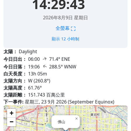
14:29:45
2026年8月9日 星期日
⛶
全螢幕
顯示 12 小時制
太陽：
Daylight
↑
今日日出：
06:00
71.4° ENE
↑
今日日落：
19:06
288.5° WNW
白天長度：
13h 05m
太陽方向：
W (260.8°)
太陽高度：
61.76°
太陽距離：
151.743 百萬公里
下一事件:
星期三, 23 9月 2026 (September Equinox)
+
×
−
佛山