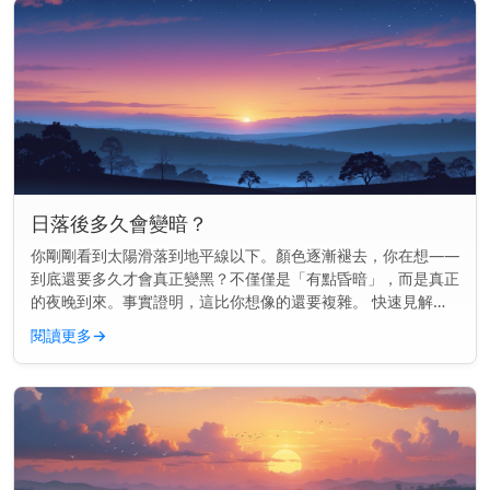
日落後多久會變暗？
你剛剛看到太陽滑落到地平線以下。顏色逐漸褪去，你在想——
到底還要多久才會真正變黑？不僅僅是「有點昏暗」，而是真正
的夜晚到來。事實證明，這比你想像的還要複雜。 快速見解：
通常在日落後70到100分鐘內會完全變黑，這取決於你的地點和
閱讀更多
→
季節。 為...