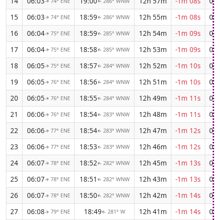
14
06:03
19:00
12h 57m
-1m 08s
04:
74° ENE
286° WNW
↑
↑
15
06:03
18:59
12h 55m
-1m 08s
04:
74° ENE
286° WNW
↑
↑
16
06:04
18:59
12h 54m
-1m 09s
04:
75° ENE
285° WNW
↑
↑
17
06:04
18:58
12h 53m
-1m 09s
04:
75° ENE
285° WNW
↑
↑
18
06:05
18:57
12h 52m
-1m 10s
04:
75° ENE
284° WNW
↑
↑
19
06:05
18:56
12h 51m
-1m 10s
04:
76° ENE
284° WNW
↑
↑
20
06:05
18:55
12h 49m
-1m 11s
04:
76° ENE
284° WNW
↑
↑
21
06:06
18:54
12h 48m
-1m 11s
04:
76° ENE
283° WNW
↑
↑
22
06:06
18:54
12h 47m
-1m 12s
04:
77° ENE
283° WNW
↑
↑
23
06:06
18:53
12h 46m
-1m 12s
04:
77° ENE
283° WNW
↑
↑
24
06:07
18:52
12h 45m
-1m 13s
04:
78° ENE
282° WNW
↑
↑
25
06:07
18:51
12h 43m
-1m 13s
04:
78° ENE
282° WNW
↑
↑
26
06:07
18:50
12h 42m
-1m 14s
04:
78° ENE
282° WNW
↑
↑
27
06:08
18:49
12h 41m
-1m 14s
04:
79° ENE
281° W
↑
↑