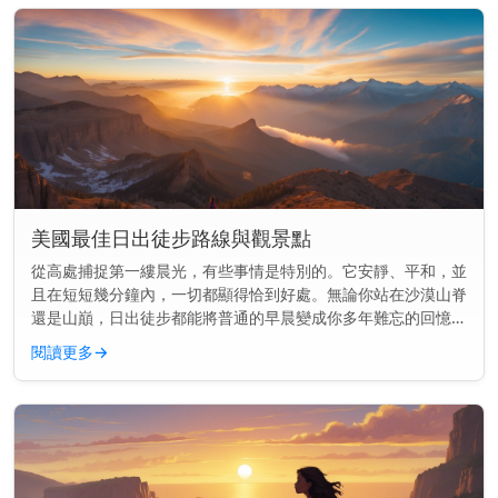
美國最佳日出徒步路線與觀景點
從高處捕捉第一縷晨光，有些事情是特別的。它安靜、平和，並
且在短短幾分鐘內，一切都顯得恰到好處。無論你站在沙漠山脊
還是山巔，日出徒步都能將普通的早晨變成你多年難忘的回憶。
快速見解： 美國最好的日出徒步結合了開闊的視野與簡單到中
閱讀更多
→
等難度的步道—...