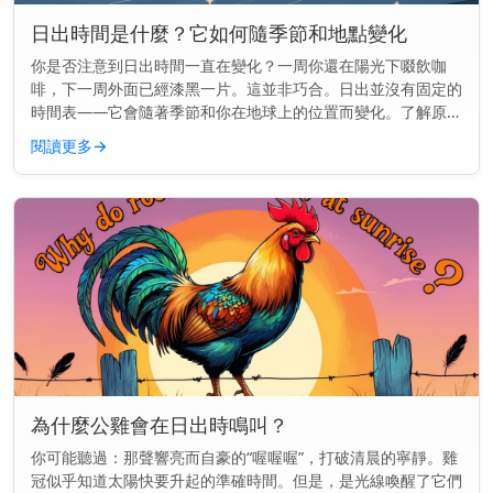
日出時間是什麼？它如何隨季節和地點變化
你是否注意到日出時間一直在變化？一周你還在陽光下啜飲咖
啡，下一周外面已經漆黑一片。這並非巧合。日出並沒有固定的
時間表——它會隨著季節和你在地球上的位置而變化。了解原因
可以幫助你更好地規劃早晨的時間，無論你是想趕在天亮時跑
閱讀更多
→
步，還是想準時送孩子...
為什麼公雞會在日出時鳴叫？
你可能聽過：那聲響亮而自豪的“喔喔喔”，打破清晨的寧靜。雞
冠似乎知道太陽快要升起的準確時間。但是，是光線喚醒了它們