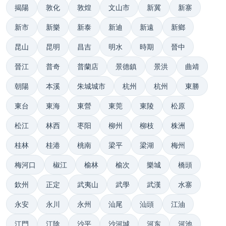
揭陽
敦化
敦煌
文山市
新冀
新寨
新市
新樂
新泰
新迪
新遠
新鄉
昆山
昆明
昌吉
明水
時期
晉中
晉江
普奇
普蘭店
景德鎮
景洪
曲靖
朝陽
本溪
朱城城市
杭州
杭州
東勝
東台
東海
東營
東莞
東陵
松原
松江
林西
枣阳
柳州
柳枝
株洲
桂林
桂港
桃南
梁平
梁湖
梅州
梅河口
椒江
榆林
榆次
樂城
橋頭
欽州
正定
武夷山
武學
武漢
水寨
永安
永川
永州
汕尾
汕頭
江油
江門
江陰
沙平
沙河城
河东
河池