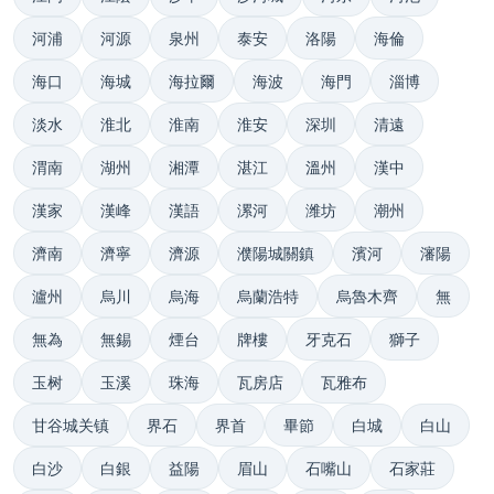
河浦
河源
泉州
泰安
洛陽
海倫
海口
海城
海拉爾
海波
海門
淄博
淡水
淮北
淮南
淮安
深圳
清遠
渭南
湖州
湘潭
湛江
溫州
漢中
漢家
漢峰
漢語
漯河
潍坊
潮州
濟南
濟寧
濟源
濮陽城關鎮
濱河
瀋陽
瀘州
烏川
烏海
烏蘭浩特
烏魯木齊
無
無為
無錫
煙台
牌樓
牙克石
獅子
玉树
玉溪
珠海
瓦房店
瓦雅布
甘谷城关镇
界石
界首
畢節
白城
白山
白沙
白銀
益陽
眉山
石嘴山
石家莊