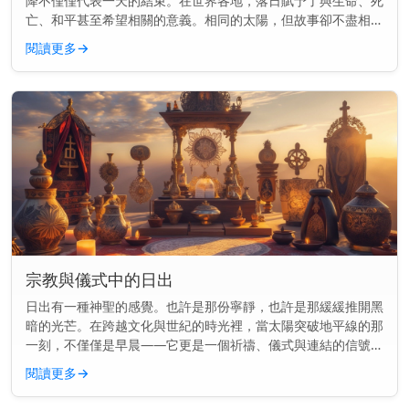
降不僅僅代表一天的結束。在世界各地，落日賦予了與生命、死
亡、和平甚至希望相關的意義。相同的太陽，但故事卻不盡相
同。 主要見解： 在各種文化中，落日常常象徵結束、反思與轉
閱讀更多
→
變——但其意義會...
宗教與儀式中的日出
日出有一種神聖的感覺。也許是那份寧靜，也許是那緩緩推開黑
暗的光芒。在跨越文化與世紀的時光裡，當太陽突破地平線的那
一刻，不僅僅是早晨——它更是一個祈禱、儀式與連結的信號。
主要見解： 日出長久以來標誌著許多宗教中的神聖時刻，用於
閱讀更多
→
祈禱、供奉和慶...