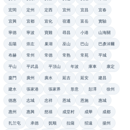
宏岡
定州
定西
宜州
宜昌
宜春
宜興
宜都
宣化
宿遷
富岳
實驗
寧德
寧波
寶雞
尋昌
小港
山海關
岳陽
崇左
巢湖
巫山
巴山
巴彥淖爾
布赫
常州
常德
常熟
常苑
平城
平山
平武县
平頂山
年波
庫車
康定
廈門
廣州
廣水
延吉
延安
建昌
建水
張家港
張家界
形意
彭澤
徐州
德惠
志城
忠祥
恩城
恩施
惠城
惠州
惠興
慈禧
成堂村
成華
成都
扎兰屯
承德
抚顺
拉薩
招遠
揚州