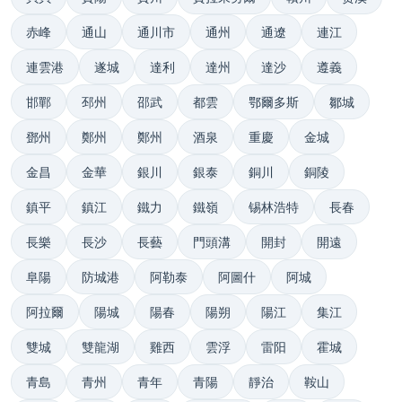
赤峰
通山
通川市
通州
通遼
連江
連雲港
遂城
達利
達州
達沙
遵義
邯鄲
邳州
邵武
都雲
鄂爾多斯
鄒城
鄧州
鄭州
鄭州
酒泉
重慶
金城
金昌
金華
銀川
銀泰
銅川
銅陵
鎮平
鎮江
鐵力
鐵嶺
锡林浩特
長春
長樂
長沙
長藝
門頭溝
開封
開遠
阜陽
防城港
阿勒泰
阿圖什
阿城
阿拉爾
陽城
陽春
陽朔
陽江
集江
雙城
雙龍湖
雞西
雲浮
雷阳
霍城
青島
青州
青年
青陽
靜治
鞍山