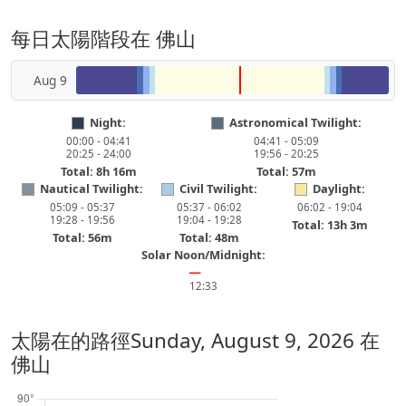
每日太陽階段在 佛山
Aug 9
Night:
Astronomical Twilight:
00:00 - 04:41
04:41 - 05:09
20:25 - 24:00
19:56 - 20:25
Total: 8h 16m
Total: 57m
Nautical Twilight:
Civil Twilight:
Daylight:
05:09 - 05:37
05:37 - 06:02
06:02 - 19:04
19:28 - 19:56
19:04 - 19:28
Total: 13h 3m
Total: 56m
Total: 48m
Solar Noon/Midnight:
━
12:33
太陽在的路徑
Sunday, August 9, 2026
在
佛山