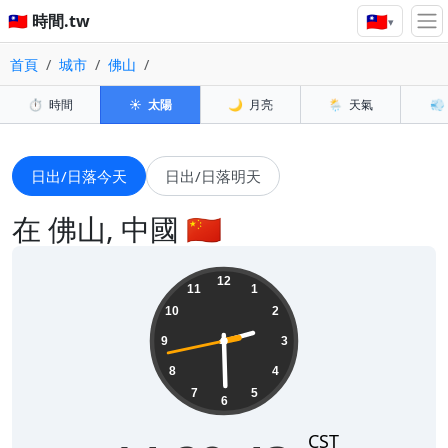
🇹🇼
🇹🇼 時間.tw
▾
首頁
城市
佛山
⏱️
時間
☀️
太陽
🌙
月亮
🌦️
天氣
💨
日出/日落今天
日出/日落明天
在 佛山, 中國 🇨🇳
14:29:45
12
11
1
10
2
9
3
8
4
7
5
6
CST