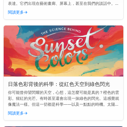
表達。它們出現在藝術畫廊、屏幕上，甚至在我們的談話中。但
為什麼日落總是出現在各處呢？ 主要見解： 日落在文化中如此
閱讀更多
→
頻繁出現，是因...
日落色彩背後的科學：從紅色天空到綠色閃光
你可能曾仰望閃耀的天空，心想，這怎麼可能是真的？橙色的雲
彩。猩紅的光芒。有時甚至還會出現一抹綠色的閃光。這感覺就
像魔法一樣。但這一切都是科學——以及一點點的時機。太陽可
能正在落下，但物理學才剛剛開始。 快速見解： 日落的顏色是
閱讀更多
→
因為陽光穿過地...