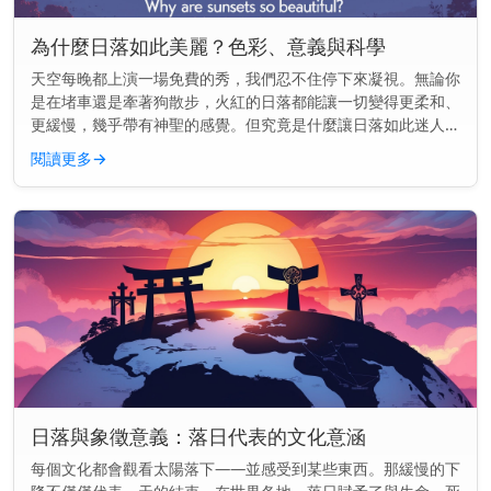
為什麼日落如此美麗？色彩、意義與科學
天空每晚都上演一場免費的秀，我們忍不住停下來凝視。無論你
是在堵車還是牽著狗散步，火紅的日落都能讓一切變得更柔和、
更緩慢，幾乎帶有神聖的感覺。但究竟是什麼讓日落如此迷人
——為什麼它們似乎能觸動我們內心深處的某些東西？ 主要見
閱讀更多
→
解： 日落之所以美...
日落與象徵意義：落日代表的文化意涵
每個文化都會觀看太陽落下——並感受到某些東西。那緩慢的下