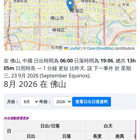
Leaflet
|
©
OpenStreetMap
contributors
在 佛山, 中國 日出時間為
06:00
日落時間為
19:06
, 總共
13h
05m
日照時長 — 1 分鐘 更短 比昨天. 該 下一事件 於 星期
三, 23 9月 2026 (September Equinox).
8月 2026
在 佛山
月份：
年份：
查看日出日落資料
向右滾動查看更多
日出/日落
白天
日
日出
日落
長度
差異
開