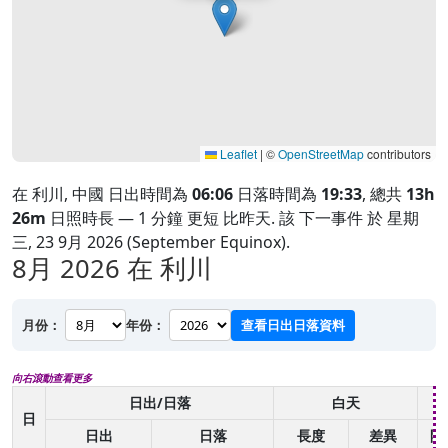
Leaflet
|
©
OpenStreetMap
contributors
在 利川, 中國 日出時間為
06:06
日落時間為
19:33
, 總共
13h
26m
日照時長 — 1 分鐘 更短 比昨天. 該 下一事件 於 星期
三, 23 9月 2026 (September Equinox).
8月 2026
在 利川
月份：
年份：
查看日出日落資料
向右滾動查看更多
日出/日落
白天
日
日出
日落
長度
差異
開