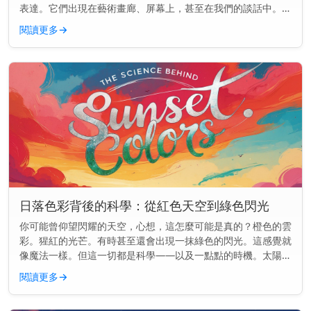
表達。它們出現在藝術畫廊、屏幕上，甚至在我們的談話中。但
為什麼日落總是出現在各處呢？ 主要見解： 日落在文化中如此
閱讀更多
→
頻繁出現，是因...
日落色彩背後的科學：從紅色天空到綠色閃光
你可能曾仰望閃耀的天空，心想，這怎麼可能是真的？橙色的雲
彩。猩紅的光芒。有時甚至還會出現一抹綠色的閃光。這感覺就
像魔法一樣。但這一切都是科學——以及一點點的時機。太陽可
能正在落下，但物理學才剛剛開始。 快速見解： 日落的顏色是
閱讀更多
→
因為陽光穿過地...