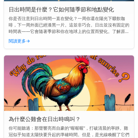
日出時間是什麼？它如何隨季節和地點變化
你是否注意到日出時間一直在變化？一周你還在陽光下啜飲咖
啡，下一周外面已經漆黑一片。這並非巧合。日出並沒有固定的
時間表——它會隨著季節和你在地球上的位置而變化。了解原因
可以幫助你更好地規劃早晨的時間，無論你是想趕在天亮時跑
閱讀更多
→
步，還是想準時送孩子...
為什麼公雞會在日出時鳴叫？
你可能聽過：那聲響亮而自豪的“喔喔喔”，打破清晨的寧靜。雞
冠似乎知道太陽快要升起的準確時間。但是，是光線喚醒了它們