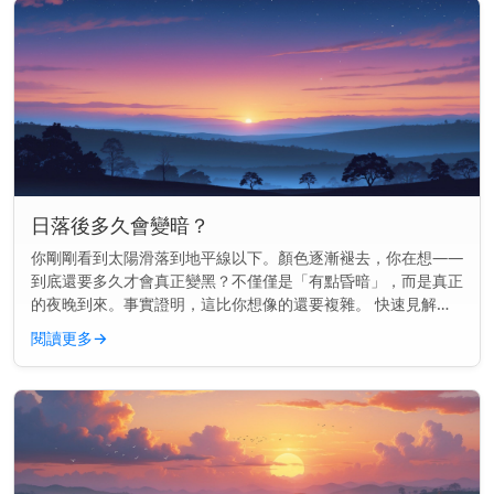
日落後多久會變暗？
你剛剛看到太陽滑落到地平線以下。顏色逐漸褪去，你在想——
到底還要多久才會真正變黑？不僅僅是「有點昏暗」，而是真正
的夜晚到來。事實證明，這比你想像的還要複雜。 快速見解：
通常在日落後70到100分鐘內會完全變黑，這取決於你的地點和
閱讀更多
→
季節。 為...