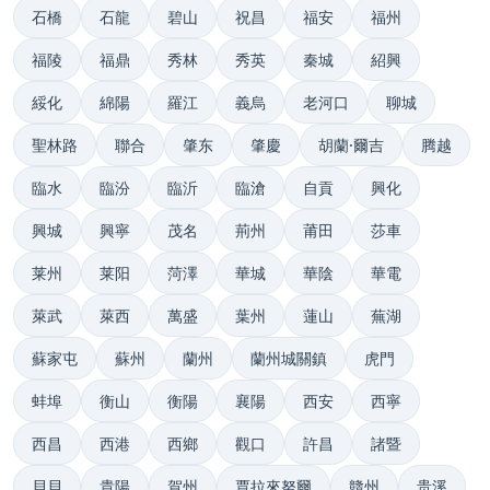
石橋
石龍
碧山
祝昌
福安
福州
福陵
福鼎
秀林
秀英
秦城
紹興
綏化
綿陽
羅江
義烏
老河口
聊城
聖林路
聯合
肇东
肇慶
胡蘭·爾吉
腾越
臨水
臨汾
臨沂
臨滄
自貢
興化
興城
興寧
茂名
荊州
莆田
莎車
莱州
莱阳
菏澤
華城
華陰
華電
萊武
萊西
萬盛
葉州
蓮山
蕪湖
蘇家屯
蘇州
蘭州
蘭州城關鎮
虎門
蚌埠
衡山
衡陽
襄陽
西安
西寧
西昌
西港
西鄉
觀口
許昌
諸暨
貝貝
貴陽
賀州
賈拉來努爾
贛州
贵溪