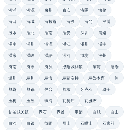
河浦
河源
泉州
泰安
洛陽
海倫
海口
海城
海拉爾
海波
海門
淄博
淡水
淮北
淮南
淮安
深圳
清遠
渭南
湖州
湘潭
湛江
溫州
漢中
漢家
漢峰
漢語
漯河
潍坊
潮州
濟南
濟寧
濟源
濮陽城關鎮
濱河
瀋陽
瀘州
烏川
烏海
烏蘭浩特
烏魯木齊
無
無為
無錫
煙台
牌樓
牙克石
獅子
玉树
玉溪
珠海
瓦房店
瓦雅布
甘谷城关镇
界石
界首
畢節
白城
白山
白沙
白銀
益陽
眉山
石嘴山
石家莊