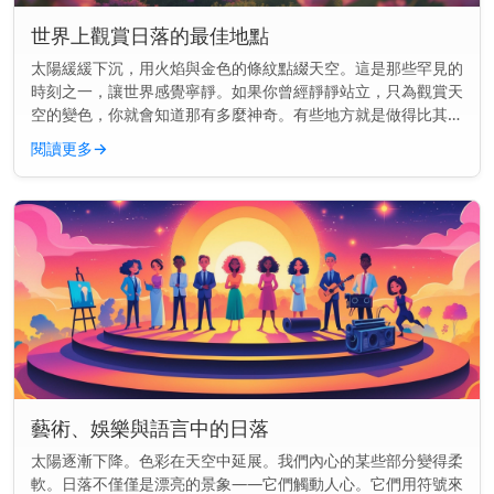
世界上觀賞日落的最佳地點
太陽緩緩下沉，用火焰與金色的條紋點綴天空。這是那些罕見的
時刻之一，讓世界感覺寧靜。如果你曾經靜靜站立，只為觀賞天
空的變色，你就會知道那有多麼神奇。有些地方就是做得比其他
地方更好。這裡的景色就像是為你而畫的一樣。 快速見解： 前
閱讀更多
→
往聖托里尼、大...
藝術、娛樂與語言中的日落
太陽逐漸下降。色彩在天空中延展。我們內心的某些部分變得柔
軟。日落不僅僅是漂亮的景象——它們觸動人心。它們用符號來