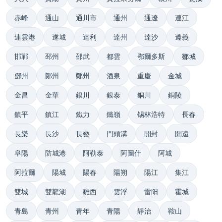
赤峰
通山
通川市
通州
通遼
連江
連雲港
遂城
達利
達州
達沙
遵義
邯鄲
邳州
邵武
都雲
鄂爾多斯
鄒城
鄧州
鄭州
鄭州
酒泉
重慶
金城
金昌
金華
銀川
銀泰
銅川
銅陵
鎮平
鎮江
鐵力
鐵嶺
锡林浩特
長春
長樂
長沙
長藝
門頭溝
開封
開遠
阜陽
防城港
阿勒泰
阿圖什
阿城
阿拉爾
陽城
陽春
陽朔
陽江
集江
雙城
雙龍湖
雞西
雲浮
雷阳
霍城
青島
青州
青年
青陽
靜治
鞍山