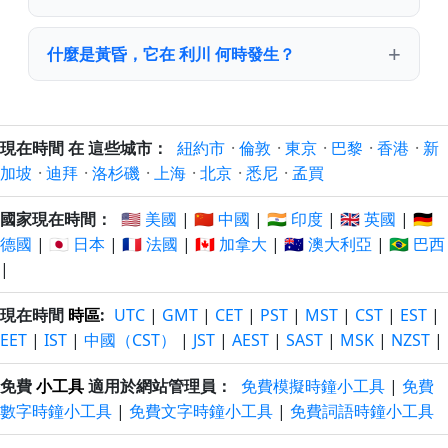
什麼是黃昏，它在 利川 何時發生？
現在時間 在 這些城市：
紐約市
·
倫敦
·
東京
·
巴黎
·
香港
·
新
加坡
·
迪拜
·
洛杉磯
·
上海
·
北京
·
悉尼
·
孟買
國家現在時間：
🇺🇸 美國
|
🇨🇳 中國
|
🇮🇳 印度
|
🇬🇧 英國
|
🇩🇪
德國
|
🇯🇵 日本
|
🇫🇷 法國
|
🇨🇦 加拿大
|
🇦🇺 澳大利亞
|
🇧🇷 巴西
|
現在時間
時區
:
UTC
|
GMT
|
CET
|
PST
|
MST
|
CST
|
EST
|
EET
|
IST
|
中國（CST）
|
JST
|
AEST
|
SAST
|
MSK
|
NZST
|
免費
小工具
適用於網站管理員：
免費模擬時鐘小工具
|
免費
數字時鐘小工具
|
免費文字時鐘小工具
|
免費詞語時鐘小工具