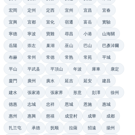
宏岡
定州
定西
宜州
宜昌
宜春
宜興
宜都
宣化
宿遷
富岳
實驗
寧德
寧波
寶雞
尋昌
小港
山海關
岳陽
崇左
巢湖
巫山
巴山
巴彥淖爾
布赫
常州
常德
常熟
常苑
平城
平山
平武县
平頂山
年波
庫車
康定
廈門
廣州
廣水
延吉
延安
建昌
建水
張家港
張家界
形意
彭澤
徐州
德惠
志城
忠祥
恩城
恩施
惠城
惠州
惠興
慈禧
成堂村
成華
成都
扎兰屯
承德
抚顺
拉薩
招遠
揚州