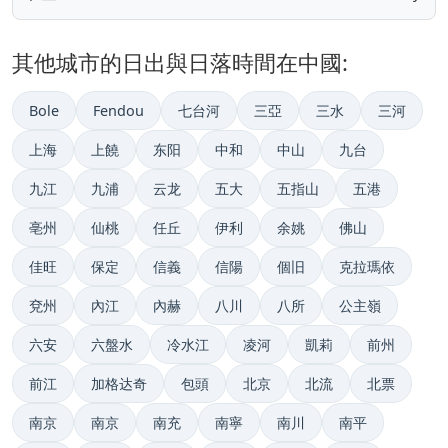
其他城市的日出與日落時間在中國:
Bole
Fendou
七台河
三亞
三水
三河
上海
上饒
东阳
中和
中山
九台
九江
九浦
云龙
五大
五指山
五港
亳州
仙桃
任丘
伊利
余姚
佛山
佳旺
保定
信義
信陽
個旧
克拉瑪依
兗州
內江
內赫
八川
八所
公主嶺
六安
六盤水
冷水江
凌河
凱莉
前州
前江
加格达奇
包頭
北京
北流
北票
南京
南京
南充
南寧
南川
南平