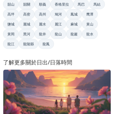
韶山
韶關
順義
香格里拉
馬巴
馬結
高坪
高密
高州
鳩河
鳳城
鹰潭
鹽城
麗城
麗水
麗江
麻城
黃山
黃岡
黑河
龍井
龍山
龍巖
龍水
龍江
龍陵縣
龍鳳
了解更多關於日出/日落時間