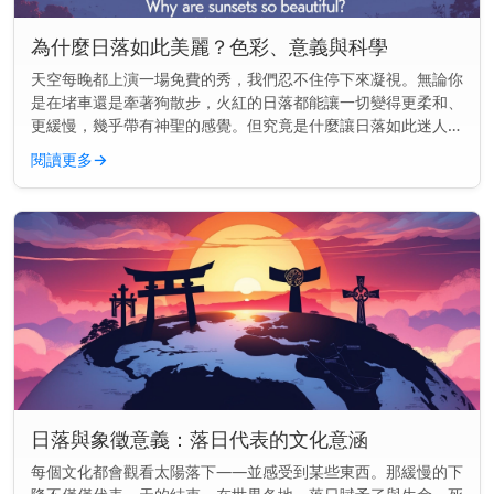
為什麼日落如此美麗？色彩、意義與科學
天空每晚都上演一場免費的秀，我們忍不住停下來凝視。無論你
是在堵車還是牽著狗散步，火紅的日落都能讓一切變得更柔和、
更緩慢，幾乎帶有神聖的感覺。但究竟是什麼讓日落如此迷人
——為什麼它們似乎能觸動我們內心深處的某些東西？ 主要見
閱讀更多
→
解： 日落之所以美...
日落與象徵意義：落日代表的文化意涵
每個文化都會觀看太陽落下——並感受到某些東西。那緩慢的下