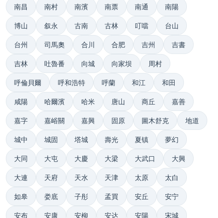
南昌
南村
南濱
南票
南通
南陽
博山
叙永
古南
古林
叮噹
台山
台州
司馬奧
合川
合肥
吉州
吉書
吉林
吐魯番
向城
向家坝
周村
呼倫貝爾
呼和浩特
呼蘭
和江
和田
咸陽
哈爾濱
哈米
唐山
商丘
嘉善
嘉字
嘉峪關
嘉興
固原
圖木舒克
地道
城中
城固
塔城
壽光
夏镇
夢幻
大同
大屯
大慶
大梁
大武口
大興
大連
天府
天水
天津
太原
太白
如皋
娄底
子彤
孟買
安丘
安宁
安布
安康
安柳
安达
安陽
宋城