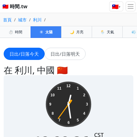
🇹🇼
🇹🇼 時間.tw
▾
首頁
城市
利川
⏱️
時間
☀️
太陽
🌙
月亮
🌦️
天氣
💨
日出/日落今天
日出/日落明天
在 利川, 中國 🇨🇳
12:28:38
12
11
1
10
2
9
3
8
4
7
5
6
CST