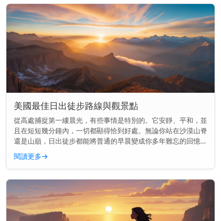
美國最佳日出徒步路線與觀景點
從高處捕捉第一縷晨光，有些事情是特別的。它安靜、平和，並
且在短短幾分鐘內，一切都顯得恰到好處。無論你站在沙漠山脊
還是山巔，日出徒步都能將普通的早晨變成你多年難忘的回憶。
快速見解： 美國最好的日出徒步結合了開闊的視野與簡單到中
閱讀更多
→
等難度的步道—...