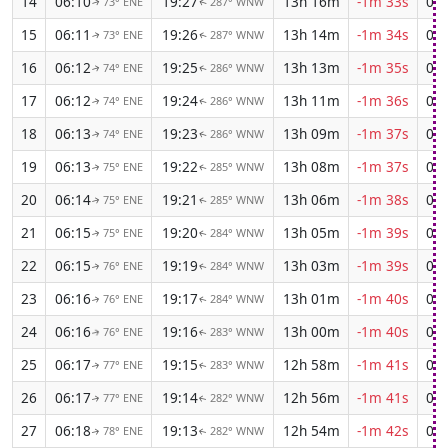
14
06:10
19:27
13h 16m
-1m 33s
04:
73° ENE
287° WNW
↑
↑
15
06:11
19:26
13h 14m
-1m 34s
04:
73° ENE
287° WNW
↑
↑
16
06:12
19:25
13h 13m
-1m 35s
04:
74° ENE
286° WNW
↑
↑
17
06:12
19:24
13h 11m
-1m 36s
04:
74° ENE
286° WNW
↑
↑
18
06:13
19:23
13h 09m
-1m 37s
04:
74° ENE
286° WNW
↑
↑
19
06:13
19:22
13h 08m
-1m 37s
04:
75° ENE
285° WNW
↑
↑
20
06:14
19:21
13h 06m
-1m 38s
04:
75° ENE
285° WNW
↑
↑
21
06:15
19:20
13h 05m
-1m 39s
04:
75° ENE
284° WNW
↑
↑
22
06:15
19:19
13h 03m
-1m 39s
04:
76° ENE
284° WNW
↑
↑
23
06:16
19:17
13h 01m
-1m 40s
04:
76° ENE
284° WNW
↑
↑
24
06:16
19:16
13h 00m
-1m 40s
04:
76° ENE
283° WNW
↑
↑
25
06:17
19:15
12h 58m
-1m 41s
04:
77° ENE
283° WNW
↑
↑
26
06:17
19:14
12h 56m
-1m 41s
04:
77° ENE
282° WNW
↑
↑
27
06:18
19:13
12h 54m
-1m 42s
04:
78° ENE
282° WNW
↑
↑