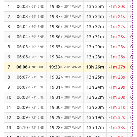
1
06:03
19:38
13h 35m
-1m 20s
04:
68° ENE
291° WNW
↑
↑
2
06:03
19:37
13h 34m
-1m 21s
04:
69° ENE
291° WNW
↑
↑
3
06:04
19:36
13h 32m
-1m 22s
04:
69° ENE
291° WNW
↑
↑
4
06:04
19:36
13h 31m
-1m 23s
04:
69° ENE
290° WNW
↑
↑
5
06:05
19:35
13h 29m
-1m 25s
04:
70° ENE
290° WNW
↑
↑
6
06:06
19:34
13h 28m
-1m 26s
04:
70° ENE
290° WNW
↑
↑
7
06:06
19:33
13h 26m
-1m 27s
04:
70° ENE
290° WNW
↑
↑
8
06:07
19:32
13h 25m
-1m 28s
04:
71° ENE
289° WNW
↑
↑
9
06:07
19:31
13h 24m
-1m 29s
04:
71° ENE
289° WNW
↑
↑
10
06:08
19:31
13h 22m
-1m 30s
04:
71° ENE
288° WNW
↑
↑
11
06:09
19:30
13h 20m
-1m 31s
04:
72° ENE
288° WNW
↑
↑
12
06:09
19:29
13h 19m
-1m 32s
04:
72° ENE
288° WNW
↑
↑
13
06:10
19:28
13h 17m
-1m 33s
04:
72° ENE
287° WNW
↑
↑