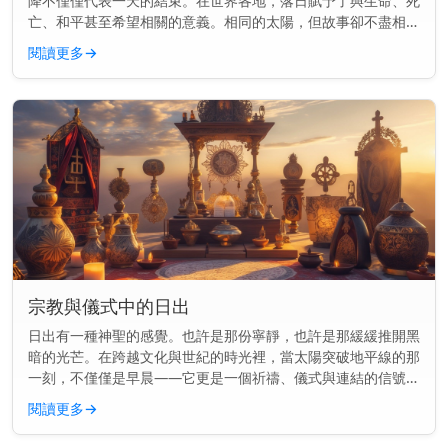
降不僅僅代表一天的結束。在世界各地，落日賦予了與生命、死
亡、和平甚至希望相關的意義。相同的太陽，但故事卻不盡相
同。 主要見解： 在各種文化中，落日常常象徵結束、反思與轉
閱讀更多
→
變——但其意義會...
宗教與儀式中的日出
日出有一種神聖的感覺。也許是那份寧靜，也許是那緩緩推開黑
暗的光芒。在跨越文化與世紀的時光裡，當太陽突破地平線的那
一刻，不僅僅是早晨——它更是一個祈禱、儀式與連結的信號。
主要見解： 日出長久以來標誌著許多宗教中的神聖時刻，用於
閱讀更多
→
祈禱、供奉和慶...