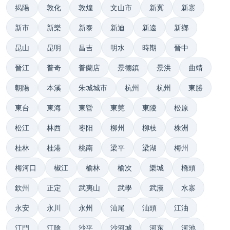
揭陽
敦化
敦煌
文山市
新冀
新寨
新市
新樂
新泰
新迪
新遠
新鄉
昆山
昆明
昌吉
明水
時期
晉中
晉江
普奇
普蘭店
景德鎮
景洪
曲靖
朝陽
本溪
朱城城市
杭州
杭州
東勝
東台
東海
東營
東莞
東陵
松原
松江
林西
枣阳
柳州
柳枝
株洲
桂林
桂港
桃南
梁平
梁湖
梅州
梅河口
椒江
榆林
榆次
樂城
橋頭
欽州
正定
武夷山
武學
武漢
水寨
永安
永川
永州
汕尾
汕頭
江油
江門
江陰
沙平
沙河城
河东
河池