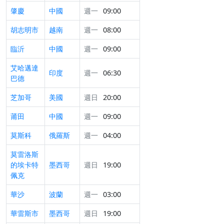
肇慶
中國
週一
09:00
胡志明市
越南
週一
08:00
臨沂
中國
週一
09:00
艾哈邁達
印度
週一
06:30
巴德
芝加哥
美國
週日
20:00
莆田
中國
週一
09:00
莫斯科
俄羅斯
週一
04:00
莫雷洛斯
的埃卡特
墨西哥
週日
19:00
佩克
華沙
波蘭
週一
03:00
華雷斯市
墨西哥
週日
19:00