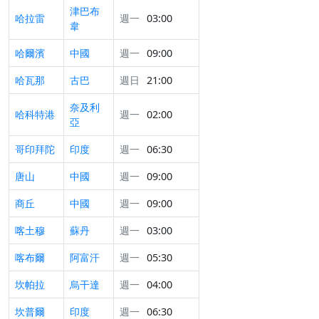
津巴布
哈拉雷
週一
03:00
韋
哈爾濱
中國
週一
09:00
哈瓦那
古巴
週日
21:00
奈及利
哈科特港
週一
02:00
亞
哥印拜陀
印度
週一
06:30
唐山
中國
週一
09:00
商丘
中國
週一
09:00
喀土穆
蘇丹
週一
03:00
喀布爾
阿富汗
週一
05:30
坎帕拉
烏干達
週一
04:00
坎普爾
印度
週一
06:30