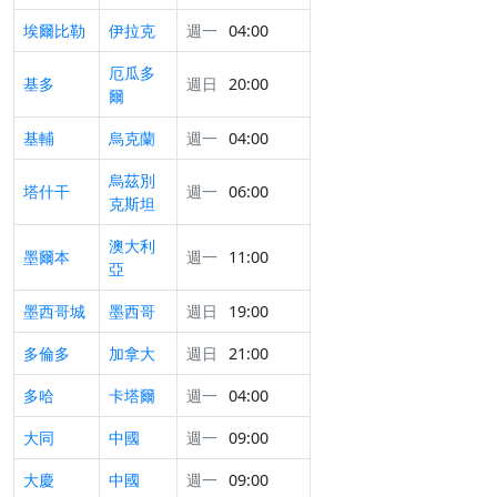
埃爾比勒
伊拉克
週一
04:00
厄瓜多
基多
週日
20:00
爾
基輔
烏克蘭
週一
04:00
烏茲別
塔什干
週一
06:00
克斯坦
澳大利
墨爾本
週一
11:00
亞
墨西哥城
墨西哥
週日
19:00
多倫多
加拿大
週日
21:00
多哈
卡塔爾
週一
04:00
大同
中國
週一
09:00
大慶
中國
週一
09:00