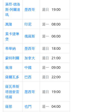
萊昂·德洛
斯·阿爾達
墨西哥
週日
19:00
瑪
萬隆
印尼
週一
08:00
葉卡捷琳
俄羅斯
週一
06:00
堡
蒂華納
墨西哥
週日
18:00
蒙特利爾
加拿大
週日
21:00
蕪湖
中國
週一
09:00
薩爾瓦多
巴西
週日
22:00
薩瓦蒂斯
塔德奎雷
墨西哥
週日
19:00
塔羅
薩那
也門
週一
04:00