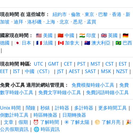
現在時間 在 這些城市：
紐約市
·
倫敦
·
東京
·
巴黎
·
香港
·
新
加坡
·
迪拜
·
洛杉磯
·
上海
·
北京
·
悉尼
·
孟買
國家現在時間：
🇺🇸 美國
|
🇨🇳 中國
|
🇮🇳 印度
|
🇬🇧 英國
|
🇩🇪
德國
|
🇯🇵 日本
|
🇫🇷 法國
|
🇨🇦 加拿大
|
🇦🇺 澳大利亞
|
🇧🇷 巴西
|
現在時間
時區
:
UTC
|
GMT
|
CET
|
PST
|
MST
|
CST
|
EST
|
EET
|
IST
|
中國（CST）
|
JST
|
AEST
|
SAST
|
MSK
|
NZST
|
免費
小工具
適用於網站管理員：
免費模擬時鐘小工具
|
免費
數字時鐘小工具
|
免費文字時鐘小工具
|
免費詞語時鐘小工具
Unix 時間
|
鬧鐘
|
秒錶
|
計時器
|
多計時器
|
更多時間工具
|
倒數計時工具
|
時區轉換器
|
日期轉換器
|
文章
|
假期
|
⏰ 了解時間
|
☀️ 了解太陽
|
🌕 了解月亮
|
🎉
公共假期資訊
|
🌐 時區資訊