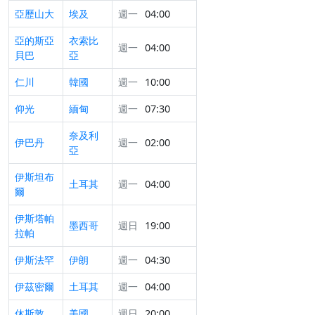
亞歷山大
埃及
週一
04:00
亞的斯亞
衣索比
週一
04:00
貝巴
亞
仁川
韓國
週一
10:00
仰光
緬甸
週一
07:30
奈及利
伊巴丹
週一
02:00
亞
伊斯坦布
土耳其
週一
04:00
爾
伊斯塔帕
墨西哥
週日
19:00
拉帕
伊斯法罕
伊朗
週一
04:30
伊茲密爾
土耳其
週一
04:00
休斯敦
美國
週日
20:00