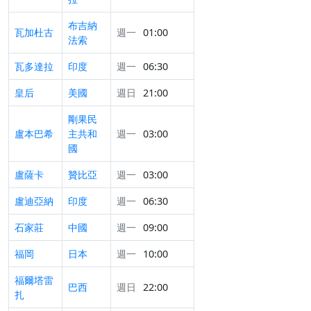
布吉納
瓦加杜古
週一
01:00
法索
瓦多達拉
印度
週一
06:30
皇后
美國
週日
21:00
剛果民
盧本巴希
主共和
週一
03:00
國
盧薩卡
贊比亞
週一
03:00
盧迪亞納
印度
週一
06:30
石家莊
中國
週一
09:00
福岡
日本
週一
10:00
福爾塔雷
巴西
週日
22:00
扎