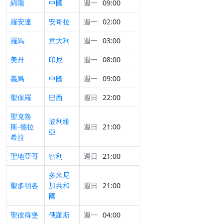
綿陽
中國
週一
09:00
羅安達
安哥拉
週一
02:00
羅馬
意大利
週一
03:00
美丹
印尼
週一
08:00
義烏
中國
週一
09:00
聖保羅
巴西
週日
22:00
聖克魯
玻利維
斯-德拉
週日
21:00
亞
希拉
聖地亞哥
智利
週日
21:00
多米尼
聖多明各
加共和
週日
21:00
國
聖彼得堡
俄羅斯
週一
04:00