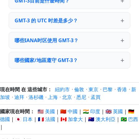
GMT-3目前是什麼時間？
GMT-3 的 UTC 时差是多少？
哪些IANA时区使用 GMT-3？
哪些國家/地區遵守 GMT-3？
現在時間 在 這些城市：
紐約市
·
倫敦
·
東京
·
巴黎
·
香港
·
新
加坡
·
迪拜
·
洛杉磯
·
上海
·
北京
·
悉尼
·
孟買
國家現在時間：
🇺🇸 美國
|
🇨🇳 中國
|
🇮🇳 印度
|
🇬🇧 英國
|
🇩🇪
德國
|
🇯🇵 日本
|
🇫🇷 法國
|
🇨🇦 加拿大
|
🇦🇺 澳大利亞
|
🇧🇷 巴西
|