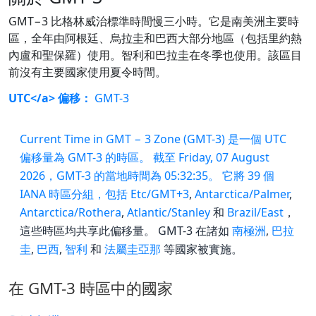
GMT−3 比格林威治標準時間慢三小時。它是南美洲主要時
區，全年由阿根廷、烏拉圭和巴西大部分地區（包括里約熱
內盧和聖保羅）使用。智利和巴拉圭在冬季也使用。該區目
前沒有主要國家使用夏令時間。
UTC</a> 偏移：
GMT-3
Current Time in GMT − 3 Zone (GMT-3) 是一個 UTC
偏移量為 GMT-3 的時區。 截至 Friday, 07 August
2026，GMT-3 的當地時間為 05:32:35。 它將 39 個
IANA 時區分組，包括
Etc/GMT+3
,
Antarctica/Palmer
,
Antarctica/Rothera
,
Atlantic/Stanley
和
Brazil/East
，
這些時區均共享此偏移量。 GMT-3 在諸如
南極洲
,
巴拉
圭
,
巴西
,
智利
和
法屬圭亞那
等國家被實施。
在 GMT-3 時區中的國家