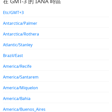
在 GMT-3 的 IANA 時區
Etc/GMT+3
Antarctica/Palmer
Antarctica/Rothera
Atlantic/Stanley
Brazil/East
America/Recife
America/Santarem
America/Miquelon
America/Bahia
America/Buenos_Aires