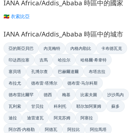
IANA Africa/Addis_Ababa 時區中的國家
🇪🇹 衣索比亞
IANA Africa/Addis_Ababa 時區中的城市
亞的斯亞貝巴
內克梅特
內格內勒比
卡布德瓦克
印达西拉塞
吉馬
哈拉尔
哈格爾·希韋特
塞貝塔
孔博尔查
巴赫爾達爾
布塔吉拉
布拉尤
德布雷·塔博尔
德布雷·马尔科斯
德布雷比爾罕
德西
梅基
比索夫圖
沙沙馬內
瓦利索
甘贝拉
科利托
耶尔加阿莱姆
蘇多
迪拉
迪雷達瓦
阿克苏姆
阿塞拉
阿尔西·内格勒
阿德瓦
阿拉比
阿拉馬塔