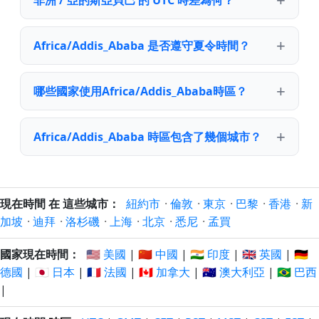
非洲 / 亞的斯亞貝巴 的 UTC 時差為何？
Africa/Addis_Ababa 是否遵守夏令時間？
哪些國家使用Africa/Addis_Ababa時區？
Africa/Addis_Ababa 時區包含了幾個城市？
現在時間 在 這些城市：
紐約市
·
倫敦
·
東京
·
巴黎
·
香港
·
新
加坡
·
迪拜
·
洛杉磯
·
上海
·
北京
·
悉尼
·
孟買
國家現在時間：
🇺🇸 美國
|
🇨🇳 中國
|
🇮🇳 印度
|
🇬🇧 英國
|
🇩🇪
德國
|
🇯🇵 日本
|
🇫🇷 法國
|
🇨🇦 加拿大
|
🇦🇺 澳大利亞
|
🇧🇷 巴西
|