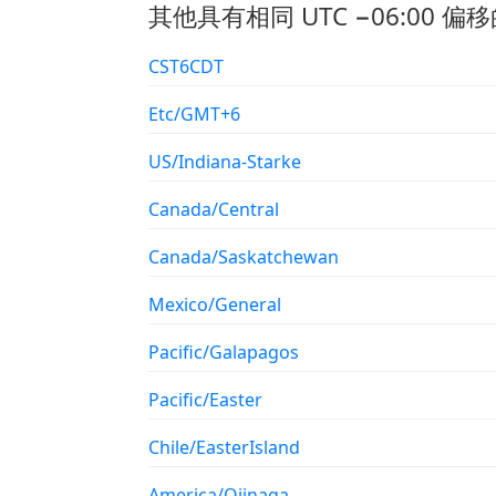
其他具有相同 UTC −06:00 偏移
CST6CDT
Etc/GMT+6
US/Indiana-Starke
Canada/Central
Canada/Saskatchewan
Mexico/General
Pacific/Galapagos
Pacific/Easter
Chile/EasterIsland
America/Ojinaga