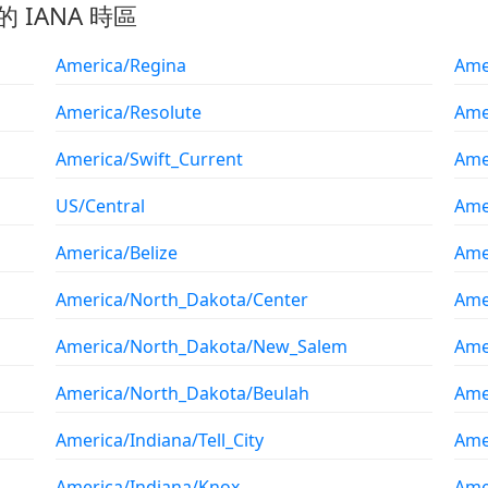
的 IANA 時區
America/Regina
Ame
America/Resolute
Ame
America/Swift_Current
Ame
US/Central
Ame
America/Belize
Ame
America/North_Dakota/Center
Ame
America/North_Dakota/New_Salem
Ame
America/North_Dakota/Beulah
Ame
America/Indiana/Tell_City
Ame
America/Indiana/Knox
Ame