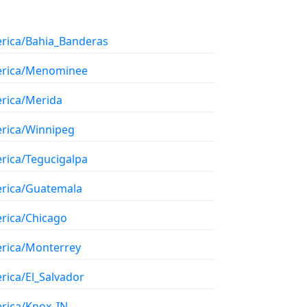
rica/Bahia_Banderas
rica/Menominee
rica/Merida
rica/Winnipeg
rica/Tegucigalpa
rica/Guatemala
rica/Chicago
rica/Monterrey
rica/El_Salvador
rica/Knox_IN