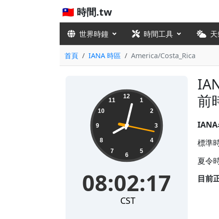
🇹🇼 時間.tw
世界時鐘
時間工具
天
首頁
IANA 時區
America/Costa_Rica
IA
08:02:18
前
12
11
1
10
2
IAN
9
3
8
4
標準時
7
5
6
夏令時
08:02:18
目前
CST