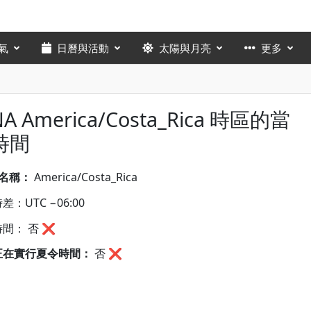
氣
日曆與活動
太陽與月亮
更多
NA America/Costa_Rica 時區的當
時間
A名稱：
America/Costa_Rica
差：UTC −06:00
間： 否 ❌
正在實行夏令時間：
否
❌